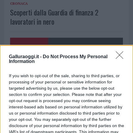
CRONACA
Scoperti dalla Guardia di finanza 2
lavoratori in nero
NOTIZIE RECENTI
Galluraoggi.it -
Do Not Process My Personal
Information
Le previsioni meteo per il weekend a Olbia e in
Gallura
If you wish to opt-out of the sale, sharing to third parties, or
processing of your personal or sensitive information for
targeted advertising by us, please use the below opt-out
Michelle Hunziker in Gallura, bella anche dal
section to confirm your selection. Please note that after your
vivo: un amico vip svela come fa
opt-out request is processed you may continue seeing
interest-based ads based on personal information utilized by
us or personal information disclosed to third parties prior to
Calangianus, dopo le polemiche il centro
your opt-out. You may separately opt-out of the further
accoglienza minori chiude
disclosure of your personal information by third parties on the
IAB’s list of downstream participants. This information may