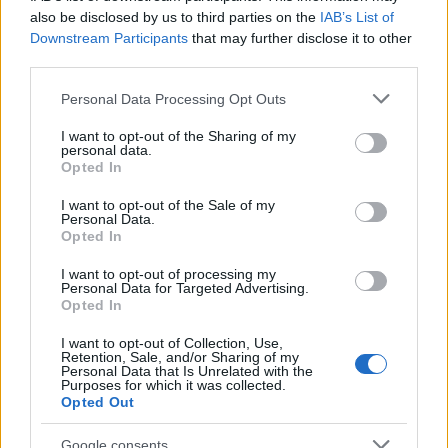
also be disclosed by us to third parties on the
IAB’s List of
Olbia, divieto di sosta contro spaccio e degrado:
Downstream Participants
that may further disclose it to other
esplode la protesta
third parties.
Please note that this website/app uses one or more Google
Personal Data Processing Opt Outs
Pausa caffè impeccabile: come scegliere la
services and may gather and store information including but
soluzione ideale per la casa e l’ufficio
not limited to your visit or usage behaviour. You may click to
I want to opt-out of the Sharing of my
personal data.
grant or deny consent to Google and its third-party tags to
Opted In
use your data for below specified purposes in below Google
Monte Pino, la fine di un lungo dolore: storia e
consent section.
I want to opt-out of the Sale of my
rinascita della strada che segnò la Gallura
Personal Data.
Opted In
Raid nelle campagne di Berchidda, rischio per
I want to opt-out of processing my
Personal Data for Targeted Advertising.
la rete elettrica
Opted In
I want to opt-out of Collection, Use,
Retention, Sale, and/or Sharing of my
Personal Data that Is Unrelated with the
Purposes for which it was collected.
Opted Out
Google consents