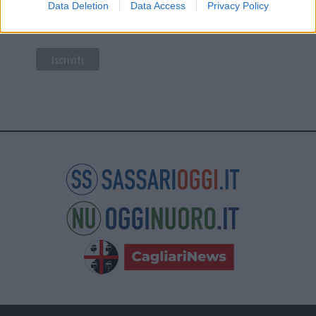
facendo clic sul collegamento nel piè di pagina delle
Data Deletion
Data Access
Privacy Policy
nostre e-mail.