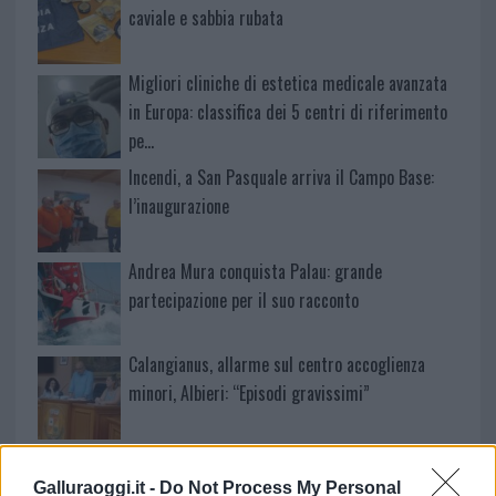
caviale e sabbia rubata
Migliori cliniche di estetica medicale avanzata
in Europa: classifica dei 5 centri di riferimento
pe…
Incendi, a San Pasquale arriva il Campo Base:
l’inaugurazione
Andrea Mura conquista Palau: grande
partecipazione per il suo racconto
Calangianus, allarme sul centro accoglienza
minori, Albieri: “Episodi gravissimi”
Galluraoggi.it -
Do Not Process My Personal