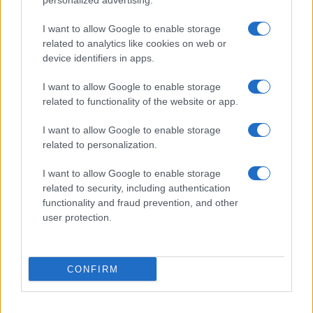
personalized advertising.
Invia un Comunicato Stampa
|
Pubblicità
|
Segnala
I want to allow Google to enable storage
related to analytics like cookies on web or
device identifiers in apps.
I want to allow Google to enable storage
Vuoi rimanere sempre aggiornato?
related to functionality of the website or app.
Iscriviti alla newsletter di Gallura Oggi e ricevi le nostre
I want to allow Google to enable storage
email periodiche contenenti le ultime notizie pubblicate
related to personalization.
sul sito web!
*
campo obbligatorio
I want to allow Google to enable storage
*
Indirizzo email
related to security, including authentication
functionality and fraud prevention, and other
user protection.
Privacy
Utilizziamo Mailchimp come piattaforma di
marketing. Iscrivendoti alla newsletter accetti che le
CONFIRM
tue informazioni siano trasferite a Mailchimp per
l'elaborazione.
Leggi qui l'informativa sulla privacy
di Mailchimp
.
Potrai annullare l'iscrizione in qualsiasi momento