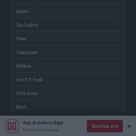
Budoni
San Teodoro
Palau
Calangianus
Buddusò
Loiri P. S. Paolo
Golfo Aranci
Monti
Telti
App di Gallura Oggi
×
Scarica ora
Scarica la nostra app
S. Antonio di G.