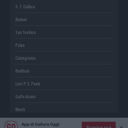
S. T. Gallura
Budoni
San Teodoro
Palau
Calangianus
Buddusò
Loiri P. S. Paolo
Golfo Aranci
Monti
Telti
App di Gallura Oggi
×
Scarica ora