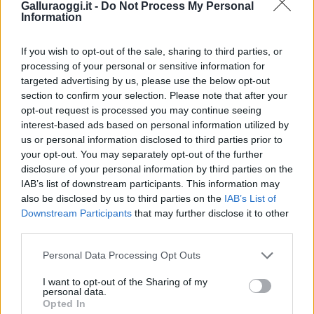
Galluraoggi.it -
Do Not Process My Personal
Information
If you wish to opt-out of the sale, sharing to third parties, or
processing of your personal or sensitive information for
targeted advertising by us, please use the below opt-out
section to confirm your selection. Please note that after your
opt-out request is processed you may continue seeing
interest-based ads based on personal information utilized by
NECROLOGIE
us or personal information disclosed to third parties prior to
your opt-out. You may separately opt-out of the further
disclosure of your personal information by third parties on the
Mario Malu
IAB’s list of downstream participants. This information may
also be disclosed by us to third parties on the
IAB’s List of
Downstream Participants
that may further disclose it to other
third parties.
Paolo Pinna
Please note that this website/app uses one or more Google
Personal Data Processing Opt Outs
services and may gather and store information including but
not limited to your visit or usage behaviour. You may click to
I want to opt-out of the Sharing of my
personal data.
Martina Agostina Diturco
grant or deny consent to Google and its third-party tags to
Opted In
use your data for below specified purposes in below Google