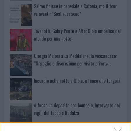
Salmo finisce in ospedale a Catania, ma il tour
va avanti: “Sicilia, ci sono”
Jovanotti, Gabry Ponte e Alfa: Olbia ombelico del
mondo per una notte
Giorgia Meloni a La Maddalena, la vicesindaco:
“Orgoglio e discrezione per visita privata̶…
Incendio nella notte a Olbia, a fuoco due furgoni
A fuoco un deposito con bombole, intervento dei
vigili del fuoco a Rudalza