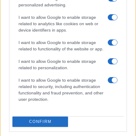
personalized advertising.
Invia un Comunicato Stampa
|
Pubblicità
|
Segnala
I want to allow Google to enable storage
related to analytics like cookies on web or
device identifiers in apps.
I want to allow Google to enable storage
related to functionality of the website or app.
Vuoi rimanere sempre aggiornato?
I want to allow Google to enable storage
Iscriviti alla newsletter di Gallura Oggi e ricevi le nostre
related to personalization.
email periodiche contenenti le ultime notizie pubblicate
sul sito web!
I want to allow Google to enable storage
*
campo obbligatorio
related to security, including authentication
*
Indirizzo email
functionality and fraud prevention, and other
user protection.
Privacy
Utilizziamo Mailchimp come piattaforma di
CONFIRM
marketing. Iscrivendoti alla newsletter accetti che le
tue informazioni siano trasferite a Mailchimp per
l'elaborazione.
Leggi qui l'informativa sulla privacy