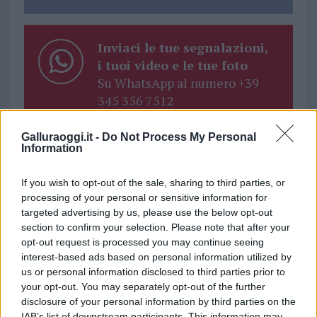
Inviaci le tue segnalazioni,
i tuoi video e le tue foto
Su WhatsApp al numero +39
345 356 7512
Galluraoggi.it -
Do Not Process My Personal
Information
Ricevi le nostre ultime news
If you wish to opt-out of the sale, sharing to third parties, or
processing of your personal or sensitive information for
targeted advertising by us, please use the below opt-out
da
Google News
section to confirm your selection. Please note that after your
opt-out request is processed you may continue seeing
interest-based ads based on personal information utilized by
us or personal information disclosed to third parties prior to
Condividi l'articolo
your opt-out. You may separately opt-out of the further
F
T
Pi
W
S
disclosure of your personal information by third parties on the
IAB’s list of downstream participants. This information may