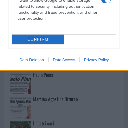
I want to allow Google to enable storage
related to security, including authentication
functionality and fraud prevention, and other
user protection.
NECROLOGIE
CONFIRM
Mario Malu
Data Deletion
Data Access
Privacy Policy
Paolo Pinna
Martina Agostina Diturco
I nostri cari