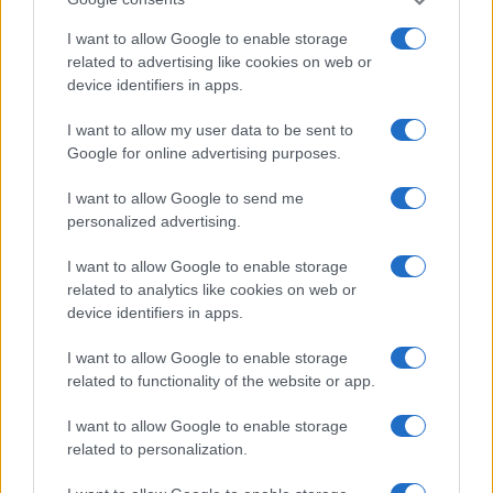
Salmo finisce in ospedale a Catania, ma il tour
I want to allow Google to enable storage
va avanti: “Sicilia, ci sono”
related to advertising like cookies on web or
device identifiers in apps.
Jovanotti, Gabry Ponte e Alfa: Olbia ombelico del
I want to allow my user data to be sent to
mondo per una notte
Google for online advertising purposes.
I want to allow Google to send me
Giorgia Meloni a La Maddalena, la vicesindaco:
personalized advertising.
“Orgoglio e discrezione per visita privata̶…
I want to allow Google to enable storage
related to analytics like cookies on web or
Incendio nella notte a Olbia, a fuoco due furgoni
device identifiers in apps.
I want to allow Google to enable storage
related to functionality of the website or app.
I want to allow Google to enable storage
related to personalization.