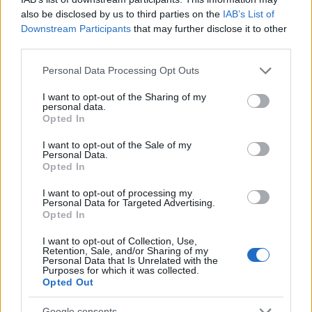
a
w
n
h
h
also be disclosed by us to third parties on the
IAB’s List of
ce
it
te
at
a
Downstream Participants
that may further disclose it to other
Articolo precedente
third parties.
b
te
re
s
re
Prossimo articolo
Please note that this website/app uses one or more Google
o
r
st
A
Personal Data Processing Opt Outs
services and may gather and store information including but
o
p
not limited to your visit or usage behaviour. You may click to
I want to opt-out of the Sharing of my
personal data.
NOTIZIE RECENTI
grant or deny consent to Google and its third-party tags to
k
p
Opted In
use your data for below specified purposes in below Google
consent section.
I want to opt-out of the Sale of my
Incidente sulla strada provinciale ad Arzachena,
Personal Data.
Opted In
un ferito
I want to opt-out of processing my
Personal Data for Targeted Advertising.
Sangue, musica e solidarietà con Avis Olbia al
Opted In
Delta Center
I want to opt-out of Collection, Use,
Retention, Sale, and/or Sharing of my
Personal Data that Is Unrelated with the
Purposes for which it was collected.
Meteo Olbia 9 agosto, temperature in calo
Opted Out
Google consents