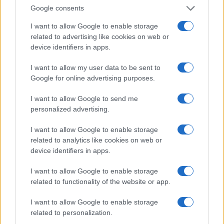
Invia un Comunicato Stampa
|
Pubblicità
|
Segnala
Google consents
I want to allow Google to enable storage
related to advertising like cookies on web or
device identifiers in apps.
Vuoi rimanere sempre aggiornato?
I want to allow my user data to be sent to
Google for online advertising purposes.
Iscriviti alla newsletter di Gallura Oggi e ricevi le nostre
email periodiche contenenti le ultime notizie pubblicate
I want to allow Google to send me
sul sito web!
personalized advertising.
*
campo obbligatorio
*
Indirizzo email
I want to allow Google to enable storage
related to analytics like cookies on web or
device identifiers in apps.
Privacy
I want to allow Google to enable storage
Utilizziamo Mailchimp come piattaforma di
marketing. Iscrivendoti alla newsletter accetti che le
related to functionality of the website or app.
tue informazioni siano trasferite a Mailchimp per
l'elaborazione.
Leggi qui l'informativa sulla privacy
I want to allow Google to enable storage
di Mailchimp
.
Potrai annullare l'iscrizione in qualsiasi momento
related to personalization.
facendo clic sul collegamento nel piè di pagina delle