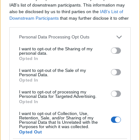
I nostri cari
IAB’s list of downstream participants. This information may
also be disclosed by us to third parties on the
IAB’s List of
Downstream Participants
that may further disclose it to other
third parties.
I nostri cari
Please note that this website/app uses one or more Google
Personal Data Processing Opt Outs
services and may gather and store information including but
not limited to your visit or usage behaviour. You may click to
I want to opt-out of the Sharing of my
personal data.
grant or deny consent to Google and its third-party tags to
I nostri cari
Opted In
use your data for below specified purposes in below Google
consent section.
I want to opt-out of the Sale of my
Personal Data.
Opted In
Giovannimaria Cabras
I want to opt-out of processing my
Personal Data for Targeted Advertising.
Opted In
I want to opt-out of Collection, Use,
Retention, Sale, and/or Sharing of my
Personal Data that Is Unrelated with the
Purposes for which it was collected.
Opted Out