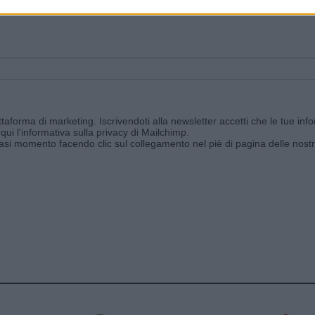
ggi e ricevi le nostre email periodiche contenenti le ultime notizie pubbli
aforma di marketing. Iscrivendoti alla newsletter accetti che le tue info
qui l'informativa sulla privacy di Mailchimp
.
siasi momento facendo clic sul collegamento nel piè di pagina delle nostr