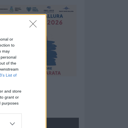
sonal or
ection to
ou may
 personal
out of the
 downstream
B’s List of
er and store
to grant or
ed purposes
ROLOGIE