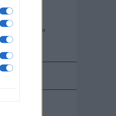
I nostri cari
Giovannimaria Cabras