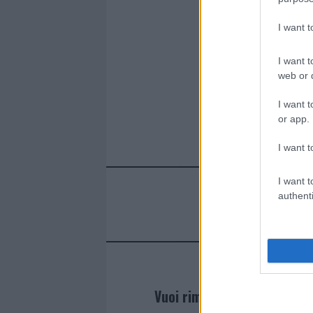
I want 
I want t
web or d
I want t
or app.
I want t
I want t
authenti
Vuoi rimanere sempre agg