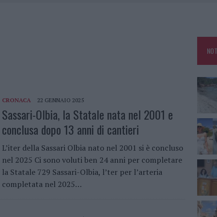
HE IL CENTRO ACCOGLIENZA MINORI CHIUDE
RO SPACCIO E DEGRADO: ESPLODE LA PROTESTA
SCEGLIERE LA SOLUZIONE IDEALE PER LA CASA E L’UFFICIO
NOT
KEND A OLBIA E IN GALLURA
CRONACA
22 GENNAIO 2025
Sassari-Olbia, la Statale nata nel 2001 e
conclusa dopo 13 anni di cantieri
L’iter della Sassari Olbia nato nel 2001 si è concluso
nel 2025 Ci sono voluti ben 24 anni per completare
la Statale 729 Sassari-Olbia, l’ter per l’arteria
completata nel 2025…