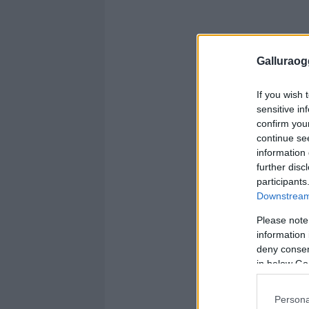
Galluraogg
If you wish 
sensitive in
confirm you
continue se
information 
further disc
participants
Downstream 
Please note
information 
deny consent
in below Go
Persona