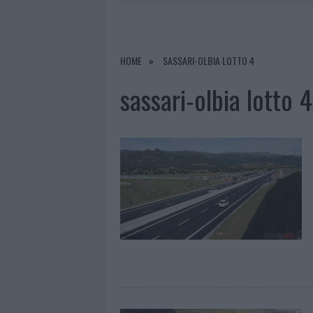
7 AGOSTO 2026
|
CALANGIANUS, DOPO LE POLEMIC
7 AGOSTO 2026
|
OLBIA, DIVIETO DI SOSTA CONT
7 AGOSTO 2026
|
PAUSA CAFFÈ IMPECCABILE: COME 
HOME
SASSARI-OLBIA LOTTO 4
7 AGOSTO 2026
|
LE PREVISIONI METEO PER IL WEE
sassari-olbia lotto 4