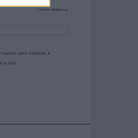
cate sul sito web!
*
campo obbligatorio
rmazioni siano trasferite a
e e-mail.