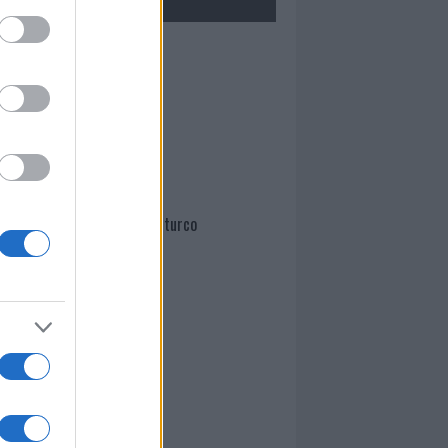
Mario Malu
Paolo Pinna
Martina Agostina Diturco
I nostri cari
I nostri cari