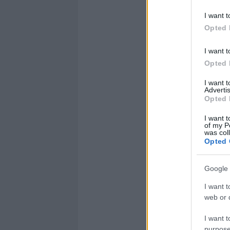
I want t
Opted 
I want t
Opted 
I want 
Advertis
Opted 
I want t
of my P
was col
Opted 
Google 
I want t
web or d
I want t
purpose