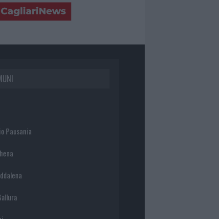
MUNI
io Pausania
chena
ddalena
Gallura