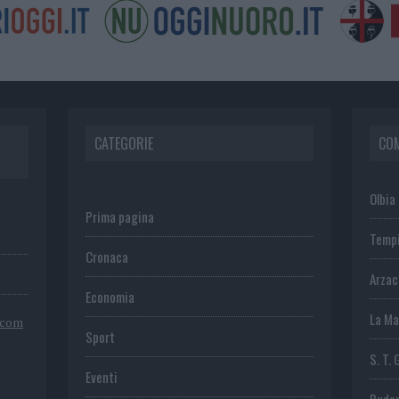
CATEGORIE
CO
Olbia
Prima pagina
Temp
Cronaca
Arza
Economia
La Ma
.com
Sport
S. T. 
Eventi