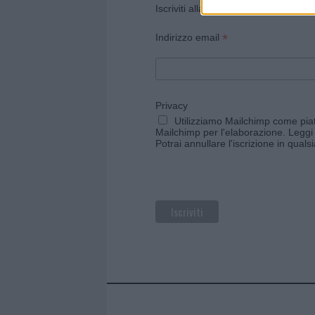
Iscriviti alla newsletter di Gallura O
*
Indirizzo email
Privacy
Utilizziamo Mailchimp come piatt
Mailchimp per l'elaborazione.
Leggi 
Potrai annullare l'iscrizione in qual