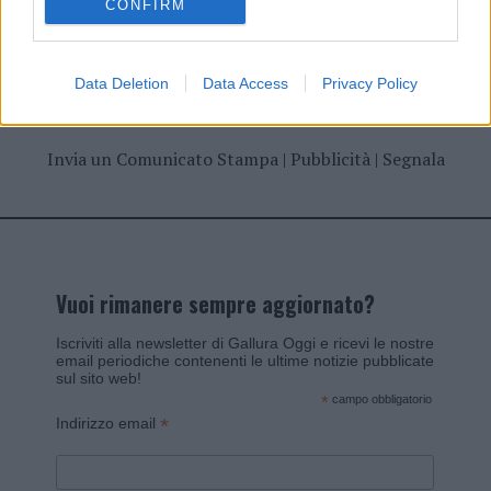
CONFIRM
Data Deletion
Data Access
Privacy Policy
Invia un Comunicato Stampa
|
Pubblicità
|
Segnala
Vuoi rimanere sempre aggiornato?
Iscriviti alla newsletter di Gallura Oggi e ricevi le nostre
email periodiche contenenti le ultime notizie pubblicate
sul sito web!
*
campo obbligatorio
*
Indirizzo email