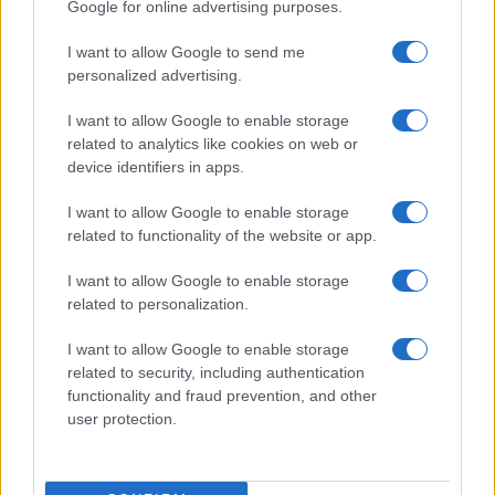
Google for online advertising purposes.
I want to allow Google to send me
personalized advertising.
Martina Agostina Diturco
I want to allow Google to enable storage
related to analytics like cookies on web or
device identifiers in apps.
I nostri cari
I want to allow Google to enable storage
related to functionality of the website or app.
I nostri cari
I want to allow Google to enable storage
related to personalization.
I want to allow Google to enable storage
I nostri cari
related to security, including authentication
functionality and fraud prevention, and other
user protection.
Giovannimaria Cabras