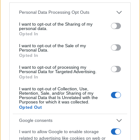
Please note that this website/app uses one or more Google
Personal Data Processing Opt Outs
Mario Malu
services and may gather and store information including but
not limited to your visit or usage behaviour. You may click to
I want to opt-out of the Sharing of my
personal data.
grant or deny consent to Google and its third-party tags to
Opted In
use your data for below specified purposes in below Google
Paolo Pinna
consent section.
I want to opt-out of the Sale of my
Personal Data.
Opted In
I want to opt-out of processing my
Martina Agostina Diturco
Personal Data for Targeted Advertising.
Opted In
I want to opt-out of Collection, Use,
Retention, Sale, and/or Sharing of my
I nostri cari
Personal Data that Is Unrelated with the
Purposes for which it was collected.
Opted Out
Google consents
I nostri cari
I want to allow Google to enable storage
related to advertising like cookies on web or