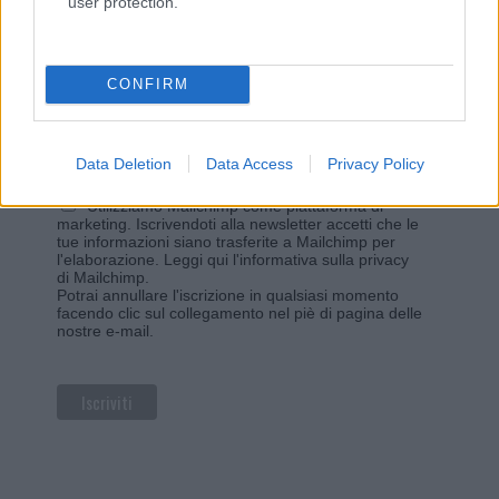
user protection.
Iscriviti alla newsletter di Gallura Oggi e ricevi le nostre
email periodiche contenenti le ultime notizie pubblicate
sul sito web!
*
campo obbligatorio
CONFIRM
*
Indirizzo email
Data Deletion
Data Access
Privacy Policy
Privacy
Utilizziamo Mailchimp come piattaforma di
marketing. Iscrivendoti alla newsletter accetti che le
tue informazioni siano trasferite a Mailchimp per
l'elaborazione.
Leggi qui l'informativa sulla privacy
di Mailchimp
.
Potrai annullare l'iscrizione in qualsiasi momento
facendo clic sul collegamento nel piè di pagina delle
nostre e-mail.