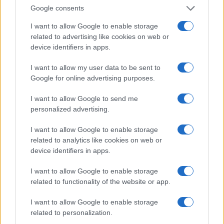
Invia un Comunicato Stampa
|
Pubblicità
|
Segnala
Google consents
I want to allow Google to enable storage
related to advertising like cookies on web or
device identifiers in apps.
Vuoi rimanere sempre aggiornato?
I want to allow my user data to be sent to
Google for online advertising purposes.
Iscriviti alla newsletter di Gallura Oggi e ricevi le nostre
email periodiche contenenti le ultime notizie pubblicate
I want to allow Google to send me
sul sito web!
personalized advertising.
*
campo obbligatorio
*
Indirizzo email
I want to allow Google to enable storage
related to analytics like cookies on web or
device identifiers in apps.
Privacy
I want to allow Google to enable storage
Utilizziamo Mailchimp come piattaforma di
marketing. Iscrivendoti alla newsletter accetti che le
related to functionality of the website or app.
tue informazioni siano trasferite a Mailchimp per
l'elaborazione.
Leggi qui l'informativa sulla privacy
I want to allow Google to enable storage
di Mailchimp
.
Potrai annullare l'iscrizione in qualsiasi momento
related to personalization.
facendo clic sul collegamento nel piè di pagina delle