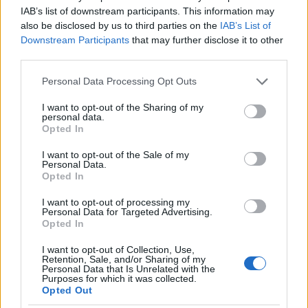
I nostri cari
IAB’s list of downstream participants. This information may
also be disclosed by us to third parties on the
IAB’s List of
Downstream Participants
that may further disclose it to other
third parties.
I nostri cari
Please note that this website/app uses one or more Google
Personal Data Processing Opt Outs
services and may gather and store information including but
not limited to your visit or usage behaviour. You may click to
I want to opt-out of the Sharing of my
personal data.
grant or deny consent to Google and its third-party tags to
I nostri cari
Opted In
use your data for below specified purposes in below Google
consent section.
I want to opt-out of the Sale of my
Personal Data.
Opted In
Giovannimaria Cabras
I want to opt-out of processing my
Personal Data for Targeted Advertising.
Opted In
I want to opt-out of Collection, Use,
Retention, Sale, and/or Sharing of my
Personal Data that Is Unrelated with the
Purposes for which it was collected.
Opted Out