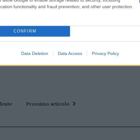
eale?
cation functionality and fraud prevention, and other user protection.
gram di GalluraOggi.it
CONFIRM
ime news da
Google News
Data Deletion
Data Access
Privacy Policy
dente
Prossimo articolo