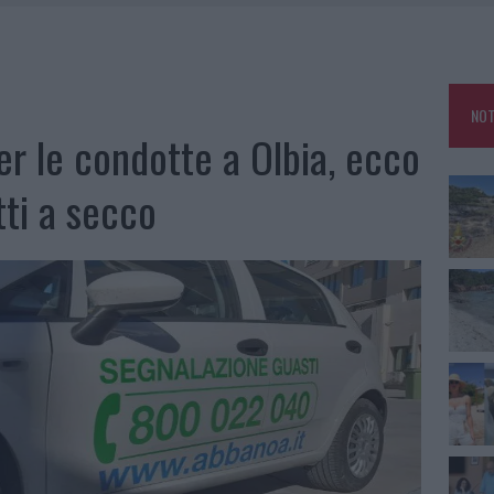
 BELLA ANCHE DAL VIVO: UN AMICO VIP SVELA COME FA
HE IL CENTRO ACCOGLIENZA MINORI CHIUDE
RO SPACCIO E DEGRADO: ESPLODE LA PROTESTA
NOT
IAMME A LA MADDALENA, INCENDIO A MONTI D’À RENA
er le condotte a Olbia, ecco
tti a secco