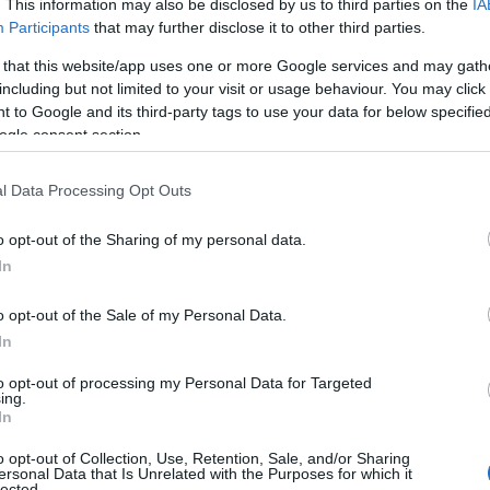
. This information may also be disclosed by us to third parties on the
IA
erse dalle ore 08:00 alle ore 15:00;
Participants
that may further disclose it to other third parties.
e dalle ore 08.00 alle ore 15:00;
 that this website/app uses one or more Google services and may gath
se dalle ore 08:00 alle ore 15:00;
including but not limited to your visit or usage behaviour. You may click 
e 08:00 alle ore 15:00″.
 to Google and its third-party tags to use your data for below specifi
ogle consent section.
rà sul campo effettuando manovre di
l Data Processing Opt Outs
 ottimizzando al meglio le riserve idriche ivi
tino della regolare erogazione in
o opt-out of the Sharing of my personal data.
e 16:00 salvo imprevisti
. Sarà nostra cura
In
uali variazioni al programma di cui in
ioni di svuotamento e successivo riempimento
o opt-out of the Sale of my Personal Data.
i, al riavvio del flusso, dei transitori episodi
In
to opt-out of processing my Personal Data for Targeted
ing.
In
o opt-out of Collection, Use, Retention, Sale, and/or Sharing
ersonal Data that Is Unrelated with the Purposes for which it
azionali?
lected.