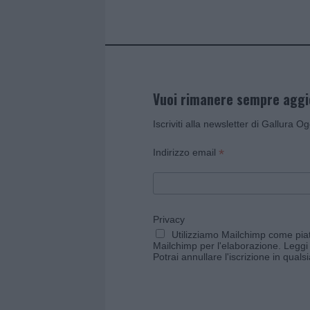
k
p
Vuoi rimanere sempre agg
Iscriviti alla newsletter di Gallura O
*
Indirizzo email
Privacy
Utilizziamo Mailchimp come piatt
Mailchimp per l'elaborazione.
Leggi 
Potrai annullare l'iscrizione in qual