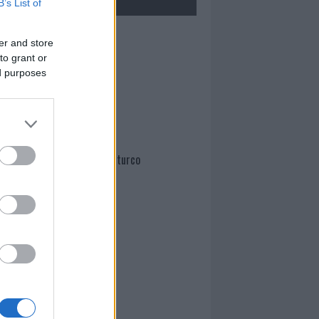
B’s List of
Mario Malu
er and store
to grant or
ed purposes
Paolo Pinna
Martina Agostina Diturco
I nostri cari
I nostri cari