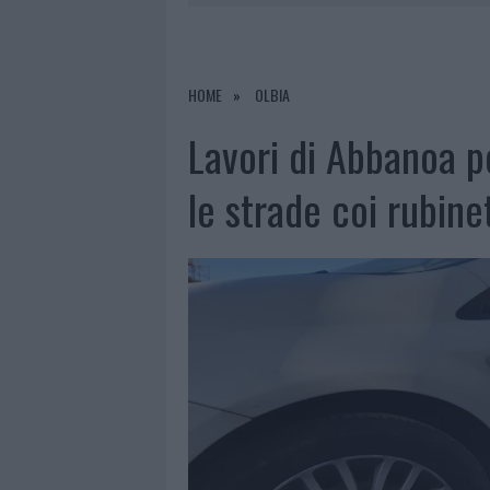
7 AGOSTO 2026
|
MICHELLE HUNZIKER IN GALLURA,
7 AGOSTO 2026
|
CALANGIANUS, DOPO LE POLEMIC
7 AGOSTO 2026
|
OLBIA, DIVIETO DI SOSTA CONT
HOME
OLBIA
8 AGOSTO 2026
|
RISTORANTE DISTRUTTO DALLE F
Lavori di Abbanoa p
le strade coi rubine