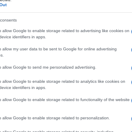
Out
 mese
cliccando
qui
consents
o allow Google to enable storage related to advertising like cookies on
evice identifiers in apps.
do nella sezione
Login
dal menù del sito o
o allow my user data to be sent to Google for online advertising
s.
to allow Google to send me personalized advertising.
 Lavori
Acqua Olbia
Disagi Acqua Olbia
o allow Google to enable storage related to analytics like cookies on
evice identifiers in apps.
lazioni, i tuoi video e le tue foto
o allow Google to enable storage related to functionality of the website
ro +39 345 356 7512
o allow Google to enable storage related to personalization.
o allow Google to enable storage related to security, including