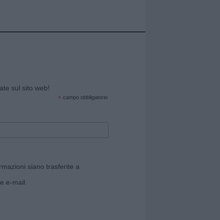
cate sul sito web!
*
campo obbligatorio
rmazioni siano trasferite a
e e-mail.