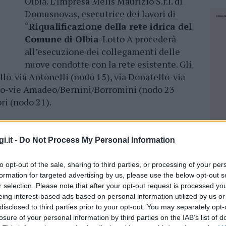
Olbia. L’Impresa Melis Maurizio S.r.l. di
Domusnovas, esecutrice dei lavori di
“
Riqualificazione della rete idrica del
Comune di Olbia
-Lotto A procederà
all’esecuzione dei collegamenti delle
nuove condotte con la rete esistente. Gli
lo-via Antonelli (nodo 15), via Donatello-via
lo-vie Amadeo/Bernini/Borromini (nodo 23
ri (nodo 21).
dotto di Berchiddeddu e Sa Castanza
i.it -
Do Not Process My Personal Information
cessario effettuare la chiusura del flusso idrico
 dalle ore 08:00 alle ore 15:00. Pertanto, si
to opt-out of the sale, sharing to third parties, or processing of your per
formation for targeted advertising by us, please use the below opt-out s
namento idrico alle abitazioni ubicate nelle
r selection. Please note that after your opt-out request is processed y
eing interest-based ads based on personal information utilized by us or
disclosed to third parties prior to your opt-out. You may separately opt-
ati
,
Antonelli
,
Borromini
e
dei Muratori
losure of your personal information by third parties on the IAB’s list of
NEC
;