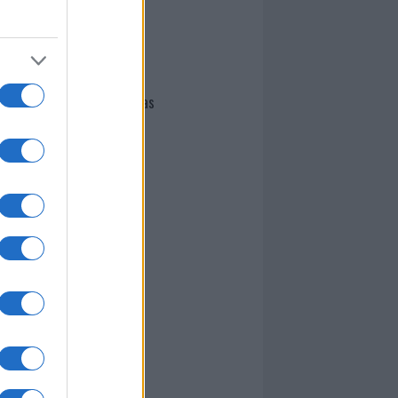
I nostri cari
Giovannimaria Cabras