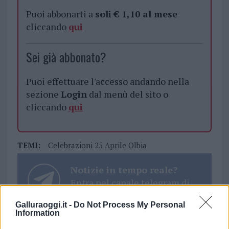
Puoi abbonarti a
soli € 1,10 al mese
cliccando
qui
Sei già abbonato?
Puoi effettuare l'accesso andando nella
sezione
Login
dal menù del sito o
cliccando
qui
TEMI:
Celebrazioni 25 Aprile Olbia
Notizie in tempo reale?
Entra nel canale telegram di
GalluraOggi.it
Galluraoggi.it -
Do Not Process My Personal
Information