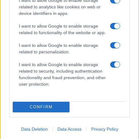
I want to allow Google to enable storage
esplode la protesta
related to analytics like cookies on web or
device identifiers in apps.
Pausa caffè impeccabile: come scegliere la
I want to allow Google to enable storage
soluzione ideale per la casa e l’ufficio
related to functionality of the website or app.
I want to allow Google to enable storage
Monte Pino, la fine di un lungo dolore: storia e
related to personalization.
rinascita della strada che segnò la Gallura
I want to allow Google to enable storage
related to security, including authentication
Raid nelle campagne di Berchidda, rischio per
functionality and fraud prevention, and other
user protection.
la rete elettrica
CONFIRM
Data Deletion
Data Access
Privacy Policy