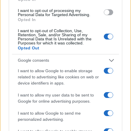
ce
it
te
at
a
Articolo precedente
b
te
re
s
re
I want to opt-out of processing my
Prossimo articolo
Personal Data for Targeted Advertising.
Opted In
o
r
st
A
o
p
I want to opt-out of Collection, Use,
Retention, Sale, and/or Sharing of my
NOTIZIE RECENTI
k
p
Personal Data that Is Unrelated with the
Purposes for which it was collected.
Opted Out
Le previsioni meteo per il weekend a Olbia e in
Google consents
Gallura
I want to allow Google to enable storage
related to advertising like cookies on web or
Michelle Hunziker in Gallura, bella anche dal
device identifiers in apps.
vivo: un amico vip svela come fa
I want to allow my user data to be sent to
Google for online advertising purposes.
Calangianus, dopo le polemiche il centro
accoglienza minori chiude
I want to allow Google to send me
personalized advertising.
Olbia, divieto di sosta contro spaccio e degrado: