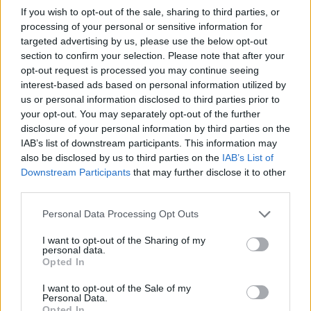
If you wish to opt-out of the sale, sharing to third parties, or
Inviaci le tue segnalazioni,
processing of your personal or sensitive information for
i tuoi video e le tue foto
targeted advertising by us, please use the below opt-out
section to confirm your selection. Please note that after your
Su WhatsApp al numero +39
opt-out request is processed you may continue seeing
345 356 7512
interest-based ads based on personal information utilized by
us or personal information disclosed to third parties prior to
your opt-out. You may separately opt-out of the further
disclosure of your personal information by third parties on the
IAB’s list of downstream participants. This information may
Ricevi le nostre ultime news
also be disclosed by us to third parties on the
IAB’s List of
Downstream Participants
that may further disclose it to other
third parties.
da
Google News
Please note that this website/app uses one or more Google
Personal Data Processing Opt Outs
services and may gather and store information including but
not limited to your visit or usage behaviour. You may click to
I want to opt-out of the Sharing of my
Condividi l'articolo
personal data.
grant or deny consent to Google and its third-party tags to
Opted In
F
T
Pi
W
S
use your data for below specified purposes in below Google
consent section.
I want to opt-out of the Sale of my
a
w
n
h
h
Personal Data.
Opted In