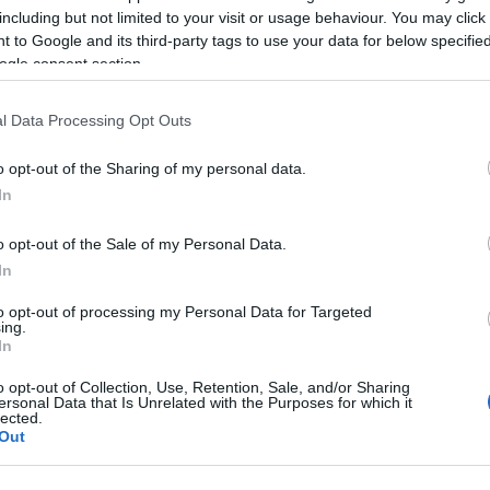
including but not limited to your visit or usage behaviour. You may click 
 to Google and its third-party tags to use your data for below specifi
ogle consent section.
azionali?
l Data Processing Opt Outs
 mese
cliccando
qui
o opt-out of the Sharing of my personal data.
In
o opt-out of the Sale of my Personal Data.
In
do nella sezione
Login
dal menù del sito o
to opt-out of processing my Personal Data for Targeted
ing.
In
o opt-out of Collection, Use, Retention, Sale, and/or Sharing
ersonal Data that Is Unrelated with the Purposes for which it
lected.
Out
lazioni, i tuoi video e le tue foto
ro +39 345 356 7512