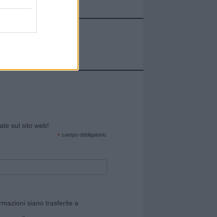
cate sul sito web!
*
campo obbligatorio
rmazioni siano trasferite a