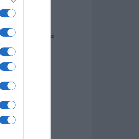
I nostri cari
Giovannimaria Cabras