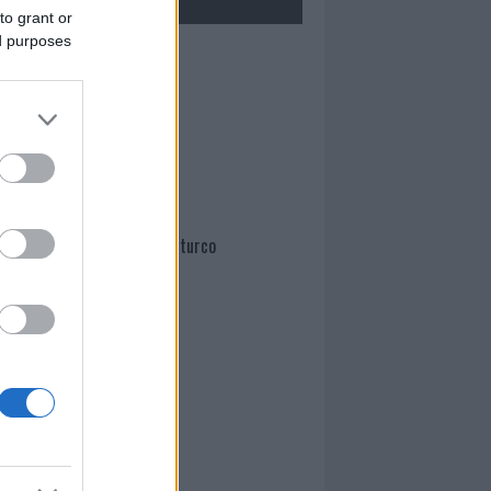
to grant or
ed purposes
Mario Malu
Paolo Pinna
Martina Agostina Diturco
I nostri cari
I nostri cari