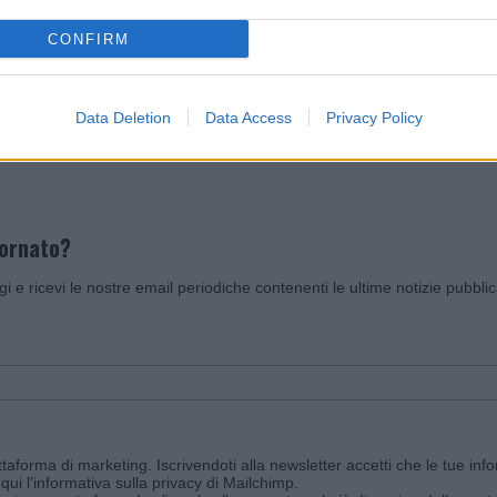
CONFIRM
Invia un Comunicato Stampa
|
Pubblicità
|
Segnala
Data Deletion
Data Access
Privacy Policy
iornato?
ggi e ricevi le nostre email periodiche contenenti le ultime notizie pubbli
aforma di marketing. Iscrivendoti alla newsletter accetti che le tue info
qui l'informativa sulla privacy di Mailchimp
.