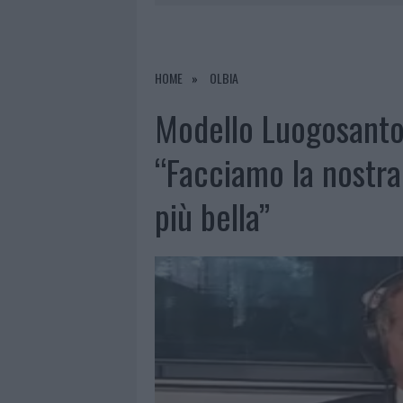
7 AGOSTO 2026
|
CALANGIANUS, DOPO LE POLEMIC
7 AGOSTO 2026
|
OLBIA, DIVIETO DI SOSTA CONT
7 AGOSTO 2026
|
PAUSA CAFFÈ IMPECCABILE: COME 
HOME
OLBIA
7 AGOSTO 2026
|
LE PREVISIONI METEO PER IL WEE
Modello Luogosanto,
“Facciamo la nostra
più bella”