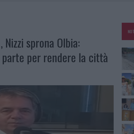
HE IL CENTRO ACCOGLIENZA MINORI CHIUDE
RO SPACCIO E DEGRADO: ESPLODE LA PROTESTA
SCEGLIERE LA SOLUZIONE IDEALE PER LA CASA E L’UFFICIO
NOT
KEND A OLBIA E IN GALLURA
 Nizzi sprona Olbia:
 parte per rendere la città