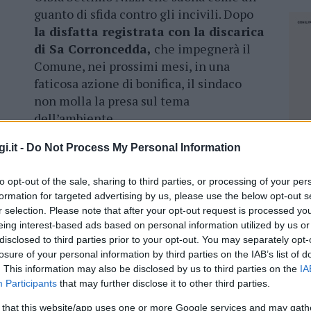
guanto di sfida contro gli incivili. Dopo
la disfatta registrata con la discarica
di Sa Corroncedda,
che impegnerà il
Comune, nei prossimi mesi, in una
faticosa azione di bonifica, il sindaco
non molla la presa sul tema
dell’ambiente.
uesta direzione, la darà anche l’attivazione del
i.it -
Do Not Process My Personal Information
. Ma non basta. “Se tutti i cittadini facessero
to opt-out of the sale, sharing to third parties, or processing of your per
rofoni di Radio Internazionale –
se
formation for targeted advertising by us, please use the below opt-out s
lbia diventerebbe ancora più bella ed
r selection. Please note that after your opt-out request is processed y
eing interest-based ads based on personal information utilized by us or
disclosed to third parties prior to your opt-out. You may separately opt-
tutti puliscono la parte della strada davanti
losure of your personal information by third parties on the IAB’s list of
i dice:
paghiamo già la Tari – prosegue -. Ma
. This information may also be disclosed by us to third parties on the
IA
richiamo all’impegno civico per rendere Olbia
Participants
that may further disclose it to other third parties.
NEC
 that this website/app uses one or more Google services and may gath