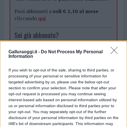
Puoi abbonarti a
soli € 1,10 al mese
cliccando
qui
Sei già abbonato?
Puoi effettuare l'accesso andando nella
Galluraoggi.it -
Do Not Process My Personal
sezione
Login
dal menù del sito o
Information
cliccando
qui
If you wish to opt-out of the sale, sharing to third parties, or
processing of your personal or sensitive information for
targeted advertising by us, please use the below opt-out
TEMI:
Info Point Olbia
Info Point San Pantaleo
section to confirm your selection. Please note that after your
Notizie Olbia
opt-out request is processed you may continue seeing
interest-based ads based on personal information utilized by
Condividi l'articolo
us or personal information disclosed to third parties prior to
your opt-out. You may separately opt-out of the further
F
T
Pi
W
S
disclosure of your personal information by third parties on the
a
w
n
h
h
IAB’s list of downstream participants. This information may