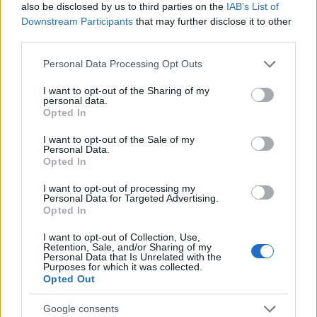
also be disclosed by us to third parties on the
IAB’s List of
ce
it
te
at
a
Articolo precedente
Downstream Participants
that may further disclose it to other
b
te
re
s
re
third parties.
Prossimo articolo
o
r
st
A
Please note that this website/app uses one or more Google
Personal Data Processing Opt Outs
services and may gather and store information including but
o
p
not limited to your visit or usage behaviour. You may click to
I want to opt-out of the Sharing of my
NOTIZIE RECENTI
personal data.
k
p
grant or deny consent to Google and its third-party tags to
Opted In
use your data for below specified purposes in below Google
consent section.
Nuovi posti auto in via La Marmora, parcheggio
I want to opt-out of the Sale of my
Personal Data.
provvisorio a La Maddalena
Opted In
I want to opt-out of processing my
Personal Data for Targeted Advertising.
Allarme truffe a Berchidda, falsi incaricati
Opted In
bussano alle porte
I want to opt-out of Collection, Use,
Retention, Sale, and/or Sharing of my
Personal Data that Is Unrelated with the
Notre-Dame de Paris conquista Olbia, la prima
Purposes for which it was collected.
al Molo Brin è un successo
Opted Out
Google consents