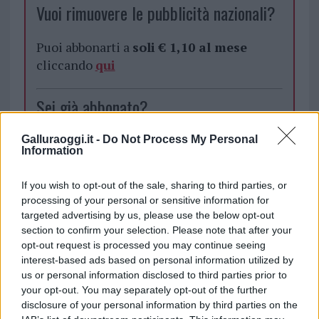
Vuoi rimuovere le pubblicità nazionali?
Puoi abbonarti a
soli € 1,10 al mese
cliccando
qui
Sei già abbonato?
Puoi effettuare l'accesso andando nella
Galluraoggi.it -
Do Not Process My Personal
Information
sezione
Login
dal menù del sito o
cliccando
qui
If you wish to opt-out of the sale, sharing to third parties, or
processing of your personal or sensitive information for
targeted advertising by us, please use the below opt-out
TEMI:
Comune Olbia
section to confirm your selection. Please note that after your
opt-out request is processed you may continue seeing
interest-based ads based on personal information utilized by
Inviaci le tue segnalazioni,
us or personal information disclosed to third parties prior to
i tuoi video e le tue foto
your opt-out. You may separately opt-out of the further
Su WhatsApp al numero +39
disclosure of your personal information by third parties on the
345 356 7512