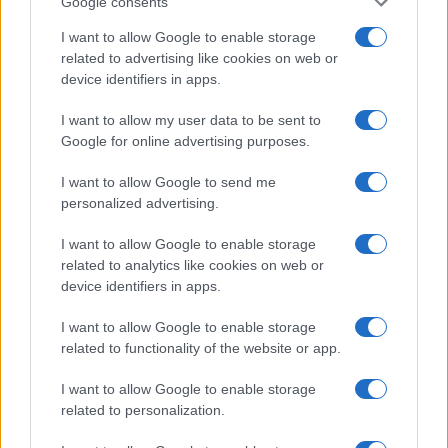
Google consents
a
w
n
h
h
I want to allow Google to enable storage
ce
it
te
at
a
Articolo precedente
related to advertising like cookies on web or
b
te
re
s
re
device identifiers in apps.
Prossimo articolo
o
r
st
A
I want to allow my user data to be sent to
o
p
Google for online advertising purposes.
NOTIZIE RECENTI
k
p
I want to allow Google to send me
personalized advertising.
Michelle Hunziker in Gallura, bella anche dal
I want to allow Google to enable storage
vivo: un amico vip svela come fa
related to analytics like cookies on web or
device identifiers in apps.
Calangianus, dopo le polemiche il centro
I want to allow Google to enable storage
accoglienza minori chiude
related to functionality of the website or app.
I want to allow Google to enable storage
Olbia, divieto di sosta contro spaccio e degrado:
related to personalization.
esplode la protesta