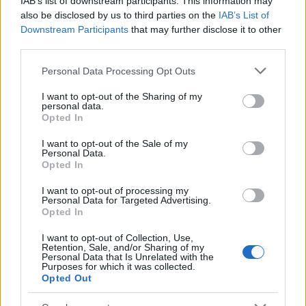
IAB’s list of downstream participants. This information may
also be disclosed by us to third parties on the
IAB’s List of
Downstream Participants
that may further disclose it to other
third parties.
Notizie in tempo reale?
Please note that this website/app uses one or more Google
Personal Data Processing Opt Outs
Entra nel canale telegram di
services and may gather and store information including but
not limited to your visit or usage behaviour. You may click to
I want to opt-out of the Sharing of my
GalluraOggi.it
personal data.
grant or deny consent to Google and its third-party tags to
Opted In
use your data for below specified purposes in below Google
consent section.
I want to opt-out of the Sale of my
Personal Data.
Opted In
Ricevi le nostre ultime news
I want to opt-out of processing my
Personal Data for Targeted Advertising.
Opted In
da
Google News
I want to opt-out of Collection, Use,
Retention, Sale, and/or Sharing of my
Personal Data that Is Unrelated with the
Condividi l'articolo
Purposes for which it was collected.
Opted Out
F
T
Pi
W
S