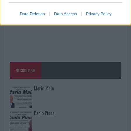
Data Deletion
Data Access
Privacy Policy
NECROLOGIE
Mario Malu
Paolo Pinna