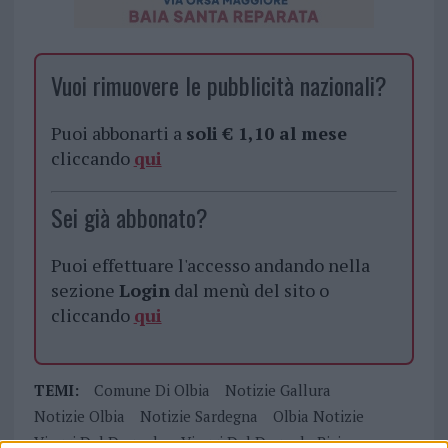
Vuoi rimuovere le pubblicità nazionali?
Puoi abbonarti a
soli € 1,10 al mese
cliccando
qui
Sei già abbonato?
Puoi effettuare l'accesso andando nella
sezione
Login
dal menù del sito o
cliccando
qui
TEMI:
Comune Di Olbia
Notizie Gallura
Notizie Olbia
Notizie Sardegna
Olbia Notizie
Viaggi Del Degrado
Viaggi Del Degrado Bici