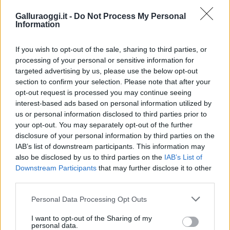
Galluraoggi.it -
Do Not Process My Personal
Notizie in tempo reale?
Information
Entra nel canale telegram di
GalluraOggi.it
If you wish to opt-out of the sale, sharing to third parties, or
processing of your personal or sensitive information for
targeted advertising by us, please use the below opt-out
section to confirm your selection. Please note that after your
opt-out request is processed you may continue seeing
Inviaci le tue segnalazioni,
interest-based ads based on personal information utilized by
i tuoi video e le tue foto
us or personal information disclosed to third parties prior to
Su WhatsApp al numero +39
your opt-out. You may separately opt-out of the further
345 356 7512
disclosure of your personal information by third parties on the
IAB’s list of downstream participants. This information may
also be disclosed by us to third parties on the
IAB’s List of
Downstream Participants
that may further disclose it to other
third parties.
Ricevi le nostre ultime news
Please note that this website/app uses one or more Google
Personal Data Processing Opt Outs
services and may gather and store information including but
not limited to your visit or usage behaviour. You may click to
I want to opt-out of the Sharing of my
da
Google News
personal data.
grant or deny consent to Google and its third-party tags to