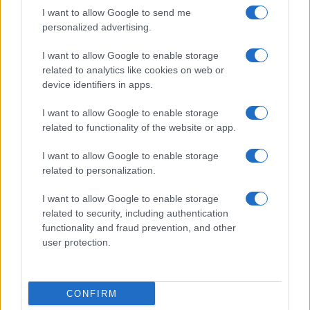
rinascita della strada che segnò la Gallura
I want to allow Google to send me
personalized advertising.
Raid nelle campagne di Berchidda, rischio per
I want to allow Google to enable storage
la rete elettrica
related to analytics like cookies on web or
device identifiers in apps.
Monte Pino, via i cancelli del cantiere: la Gallura
I want to allow Google to enable storage
ritrova la strada
related to functionality of the website or app.
I want to allow Google to enable storage
Nuovi stalli residenti a Palau, il Comune
related to personalization.
completa l’iter
I want to allow Google to enable storage
related to security, including authentication
Film internazionale, casting per comparse in
functionality and fraud prevention, and other
Costa Smeralda
user protection.
Porto Rotondo ospita la grande sfida della vela
CONFIRM
nell’estate 2026