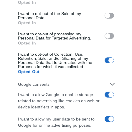
Opted In
use your data for below specified purposes in below Google
consent section.
I want to opt-out of the Sale of my
Personal Data.
Condividi l'articolo
Opted In
F
T
Pi
W
S
I want to opt-out of processing my
Personal Data for Targeted Advertising.
a
w
n
h
h
Opted In
ce
it
te
at
a
Articolo precedente
I want to opt-out of Collection, Use,
b
te
re
s
re
Retention, Sale, and/or Sharing of my
Prossimo articolo
Personal Data that Is Unrelated with the
o
r
st
A
Purposes for which it was collected.
Opted Out
o
p
NOTIZIE RECENTI
Google consents
k
p
I want to allow Google to enable storage
related to advertising like cookies on web or
Pausa caffè impeccabile: come scegliere la
device identifiers in apps.
soluzione ideale per la casa e l’ufficio
I want to allow my user data to be sent to
Google for online advertising purposes.
Monte Pino, la fine di un lungo dolore: storia e