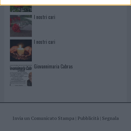
I nostri cari
I nostri cari
Giovannimaria Cabras
Invia un Comunicato Stampa
|
Pubblicità
|
Segnala