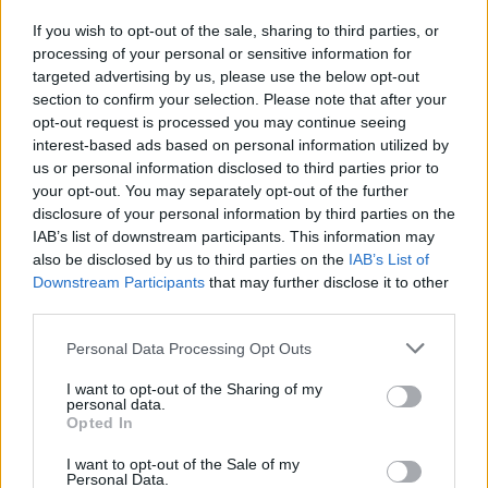
a
w
n
h
h
ce
it
te
at
a
If you wish to opt-out of the sale, sharing to third parties, or
Articolo precedente
processing of your personal or sensitive information for
b
te
re
s
re
Prossimo articolo
targeted advertising by us, please use the below opt-out
o
r
st
A
section to confirm your selection. Please note that after your
opt-out request is processed you may continue seeing
o
p
interest-based ads based on personal information utilized by
NOTIZIE RECENTI
us or personal information disclosed to third parties prior to
k
p
your opt-out. You may separately opt-out of the further
disclosure of your personal information by third parties on the
Olbia, le previsioni meteo per lunedì 10 agosto
IAB’s list of downstream participants. This information may
2026
also be disclosed by us to third parties on the
IAB’s List of
Downstream Participants
that may further disclose it to other
third parties.
Le ultime offerte di lavoro a Olbia e in Gallura
Please note that this website/app uses one or more Google
Personal Data Processing Opt Outs
services and may gather and store information including but
not limited to your visit or usage behaviour. You may click to
I want to opt-out of the Sharing of my
personal data.
Cumuli di rifiuti a Santa Teresa Gallura, la
grant or deny consent to Google and its third-party tags to
Opted In
use your data for below specified purposes in below Google
segnalazione dei residenti
consent section.
I want to opt-out of the Sale of my
Personal Data.