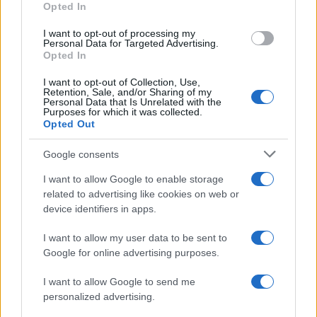
Opted In
Incendi in Gallura, devastati un chiosco e due
furgoni: le indagini
I want to opt-out of processing my
Personal Data for Targeted Advertising.
Opted In
Cannigione celebra la cultura gallurese con il
I want to opt-out of Collection, Use,
“Poker letterario”
Retention, Sale, and/or Sharing of my
Personal Data that Is Unrelated with the
Purposes for which it was collected.
Opted Out
È scontro tra Misericordia e Comune di Santa
Teresa Gallura
Google consents
I want to allow Google to enable storage
Controlli rafforzati in Costa Smeralda, 20
related to advertising like cookies on web or
arresti e 135 denunce
device identifiers in apps.
I want to allow my user data to be sent to
Google for online advertising purposes.
I want to allow Google to send me
personalized advertising.