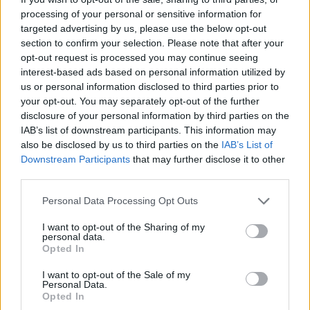
cliccando
qui
processing of your personal or sensitive information for
targeted advertising by us, please use the below opt-out
section to confirm your selection. Please note that after your
Sei già abbonato?
opt-out request is processed you may continue seeing
interest-based ads based on personal information utilized by
Puoi effettuare l'accesso andando nella
us or personal information disclosed to third parties prior to
sezione
Login
dal menù del sito o
your opt-out. You may separately opt-out of the further
disclosure of your personal information by third parties on the
cliccando
qui
IAB’s list of downstream participants. This information may
also be disclosed by us to third parties on the
IAB’s List of
Downstream Participants
that may further disclose it to other
TEMI:
Augusto Navone
Cala Saccaia Olbia
third parties.
Please note that this website/app uses one or more Google
Personal Data Processing Opt Outs
Notizie in tempo reale?
services and may gather and store information including but
Entra nel canale telegram di
not limited to your visit or usage behaviour. You may click to
I want to opt-out of the Sharing of my
GalluraOggi.it
personal data.
grant or deny consent to Google and its third-party tags to
Opted In
use your data for below specified purposes in below Google
consent section.
I want to opt-out of the Sale of my
Personal Data.
Opted In
Inviaci le tue segnalazioni,