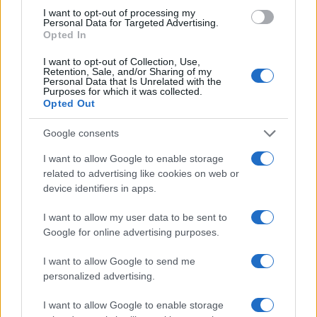
I want to opt-out of processing my
i tuoi video e le tue foto
Personal Data for Targeted Advertising.
Su WhatsApp al numero +39
Opted In
345 356 7512
I want to opt-out of Collection, Use,
Retention, Sale, and/or Sharing of my
Personal Data that Is Unrelated with the
Purposes for which it was collected.
Opted Out
Ricevi le nostre ultime news
Google consents
I want to allow Google to enable storage
da
Google News
related to advertising like cookies on web or
device identifiers in apps.
I want to allow my user data to be sent to
Condividi l'articolo
Google for online advertising purposes.
F
T
Pi
W
S
I want to allow Google to send me
a
w
n
h
h
personalized advertising.
ce
it
te
at
a
Articolo precedente
I want to allow Google to enable storage