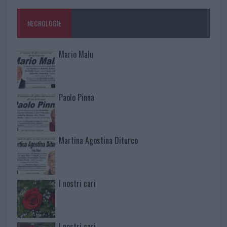
NECROLOGIE
Mario Malu
Paolo Pinna
Martina Agostina Diturco
I nostri cari
I nostri cari