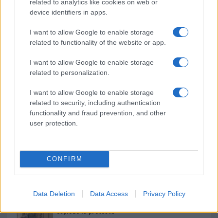
b
te
re
s
re
related to analytics like cookies on web or
Prossimo articolo
device identifiers in apps.
o
r
st
A
o
p
I want to allow Google to enable storage
related to functionality of the website or app.
NOTIZIE RECENTI
k
p
I want to allow Google to enable storage
Le previsioni meteo per il weekend a Olbia e in
related to personalization.
Gallura
I want to allow Google to enable storage
related to security, including authentication
functionality and fraud prevention, and other
Michelle Hunziker in Gallura, bella anche dal
user protection.
vivo: un amico vip svela come fa
Calangianus, dopo le polemiche il centro
CONFIRM
accoglienza minori chiude
Data Deletion
Data Access
Privacy Policy
Olbia, divieto di sosta contro spaccio e degrado:
esplode la protesta