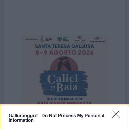
Galluraoggi.it -
Do Not Process My Personal
Information
Vuoi rimuovere le pubblicità nazionali?