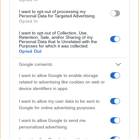
I want to opt-out of processing my
Personal Data for Targeted Advertising.
Notizie in tempo reale?
Opted In
Entra nel canale telegram di
I want to opt-out of Collection, Use,
GalluraOggi.it
Retention, Sale, and/or Sharing of my
Personal Data that Is Unrelated with the
Purposes for which it was collected.
Opted Out
Google consents
Ricevi le nostre ultime news
I want to allow Google to enable storage
related to advertising like cookies on web or
da
Google News
device identifiers in apps.
I want to allow my user data to be sent to
Google for online advertising purposes.
Condividi l'articolo
I want to allow Google to send me
F
T
Pi
W
S
personalized advertising.
a
w
n
h
h