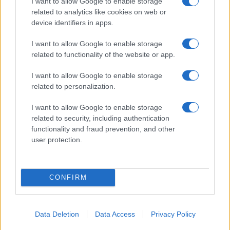
I want to allow Google to enable storage
ce
it
te
at
a
Articolo precedente
related to analytics like cookies on web or
b
te
re
s
re
device identifiers in apps.
Prossimo articolo
o
r
st
A
I want to allow Google to enable storage
o
p
related to functionality of the website or app.
NOTIZIE RECENTI
k
p
I want to allow Google to enable storage
related to personalization.
Le previsioni meteo per il weekend a Olbia e in
I want to allow Google to enable storage
Gallura
related to security, including authentication
functionality and fraud prevention, and other
Michelle Hunziker in Gallura, bella anche dal
user protection.
vivo: un amico vip svela come fa
CONFIRM
Calangianus, dopo le polemiche il centro
accoglienza minori chiude
Data Deletion
Data Access
Privacy Policy
Olbia, divieto di sosta contro spaccio e degrado: