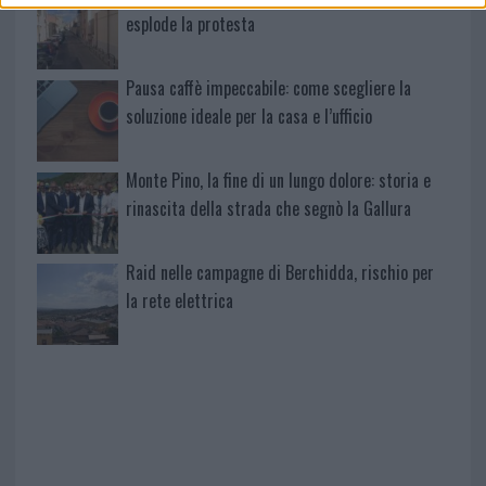
esplode la protesta
Pausa caffè impeccabile: come scegliere la
soluzione ideale per la casa e l’ufficio
Monte Pino, la fine di un lungo dolore: storia e
rinascita della strada che segnò la Gallura
Raid nelle campagne di Berchidda, rischio per
la rete elettrica