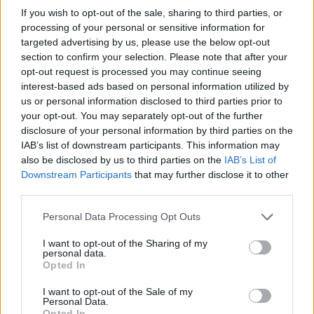
If you wish to opt-out of the sale, sharing to third parties, or
Puoi abbonarti a
soli € 1,10 al mese
processing of your personal or sensitive information for
cliccando
qui
targeted advertising by us, please use the below opt-out
section to confirm your selection. Please note that after your
opt-out request is processed you may continue seeing
Sei già abbonato?
interest-based ads based on personal information utilized by
us or personal information disclosed to third parties prior to
Puoi effettuare l'accesso andando nella
your opt-out. You may separately opt-out of the further
sezione
Login
dal menù del sito o
disclosure of your personal information by third parties on the
cliccando
qui
IAB’s list of downstream participants. This information may
also be disclosed by us to third parties on the
IAB’s List of
Downstream Participants
that may further disclose it to other
third parties.
TEMI:
Notizie Olbia
Poste Olbia
Please note that this website/app uses one or more Google
Personal Data Processing Opt Outs
services and may gather and store information including but
Inviaci le tue segnalazioni,
not limited to your visit or usage behaviour. You may click to
I want to opt-out of the Sharing of my
i tuoi video e le tue foto
personal data.
grant or deny consent to Google and its third-party tags to
Opted In
Su WhatsApp al numero +39
use your data for below specified purposes in below Google
345 356 7512
consent section.
I want to opt-out of the Sale of my
Personal Data.
Opted In