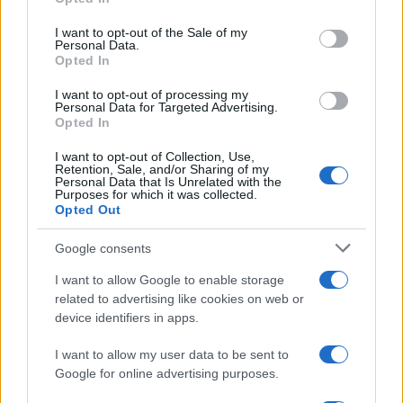
use your data for below specified purposes in below Google
consent section.
I want to opt-out of the Sale of my
Condividi l'articolo
Personal Data.
Opted In
F
T
Pi
W
S
I want to opt-out of processing my
a
w
n
h
h
Personal Data for Targeted Advertising.
Opted In
ce
it
te
at
a
Articolo precedente
b
te
re
s
re
I want to opt-out of Collection, Use,
Prossimo articolo
Retention, Sale, and/or Sharing of my
Personal Data that Is Unrelated with the
o
r
st
A
Purposes for which it was collected.
Opted Out
o
p
NOTIZIE RECENTI
k
p
Google consents
I want to allow Google to enable storage
Jovanotti, Gabry Ponte e Alfa: Olbia ombelico del
related to advertising like cookies on web or
mondo per una notte
device identifiers in apps.
I want to allow my user data to be sent to
Giorgia Meloni a La Maddalena, la vicesindaco:
Google for online advertising purposes.
“Orgoglio e discrezione per visita privata̶…