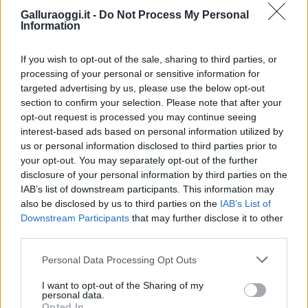
Notizie in tempo reale?
Galluraoggi.it -
Do Not Process My Personal
Information
Entra nel canale telegram di
GalluraOggi.it
If you wish to opt-out of the sale, sharing to third parties, or
processing of your personal or sensitive information for
targeted advertising by us, please use the below opt-out
section to confirm your selection. Please note that after your
Inviaci le tue segnalazioni,
opt-out request is processed you may continue seeing
interest-based ads based on personal information utilized by
i tuoi video e le tue foto
us or personal information disclosed to third parties prior to
Su WhatsApp al numero +39
your opt-out. You may separately opt-out of the further
345 356 7512
disclosure of your personal information by third parties on the
IAB’s list of downstream participants. This information may
also be disclosed by us to third parties on the
IAB’s List of
Downstream Participants
that may further disclose it to other
third parties.
Ricevi le nostre ultime news
Please note that this website/app uses one or more Google
Personal Data Processing Opt Outs
services and may gather and store information including but
da
Google News
not limited to your visit or usage behaviour. You may click to
I want to opt-out of the Sharing of my
personal data.
grant or deny consent to Google and its third-party tags to
Opted In