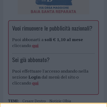
Vuoi rimuovere le pubblicità nazionali?
Puoi abbonarti a
soli € 1,10 al mese
cliccando
qui
Sei già abbonato?
Puoi effettuare l'accesso andando nella
sezione
Login
dal menù del sito o
cliccando
qui
TEMI:
Cesare Destro
Notizie Olbia