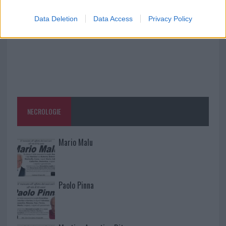
Data Deletion
Data Access
Privacy Policy
NECROLOGIE
Mario Malu
Paolo Pinna