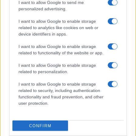
I want to allow Google to send me
personalized advertising.
Incendio nella notte a Olbia, a fuoco due furgoni
I want to allow Google to enable storage
related to analytics like cookies on web or
device identifiers in apps.
A fuoco un deposito con bombole, intervento dei
I want to allow Google to enable storage
vigili del fuoco a Rudalza
related to functionality of the website or app.
Ristorante distrutto dalle fiamme a La
I want to allow Google to enable storage
related to personalization.
Maddalena, incendio a Monti d’à rena
I want to allow Google to enable storage
related to security, including authentication
Le previsioni meteo per il weekend a Olbia e in
functionality and fraud prevention, and other
Gallura
user protection.
Michelle Hunziker in Gallura, bella anche dal
vivo: un amico vip svela come fa
CONFIRM