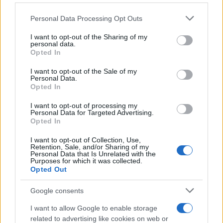
protagonisti
Please note that this website/app uses one or more Google
Personal Data Processing Opt Outs
services and may gather and store information including but
Test tunnel Olbia: rampe chiuse ancora fino a
not limited to your visit or usage behaviour. You may click to
I want to opt-out of the Sharing of my
personal data.
fine agosto
grant or deny consent to Google and its third-party tags to
Opted In
use your data for below specified purposes in below Google
consent section.
I want to opt-out of the Sale of my
Aggius conquista la classifica delle mete più
Personal Data.
Opted In
amate dell’estate 2026
I want to opt-out of processing my
Personal Data for Targeted Advertising.
Opted In
I want to opt-out of Collection, Use,
Retention, Sale, and/or Sharing of my
Personal Data that Is Unrelated with the
Purposes for which it was collected.
Opted Out
Google consents
I want to allow Google to enable storage
NECROLOGIE
related to advertising like cookies on web or