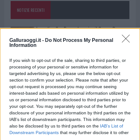
o
p
NOTIZIE RECENTI
k
p
Incendi, a San Pasquale arriva il Campo Base:
l’inaugurazione
Galluraoggi.it -
Do Not Process My Personal
Information
Andrea Mura conquista Palau: grande
If you wish to opt-out of the sale, sharing to third parties, or
partecipazione per il suo racconto
processing of your personal or sensitive information for
targeted advertising by us, please use the below opt-out
section to confirm your selection. Please note that after your
Calangianus, allarme sul centro accoglienza
opt-out request is processed you may continue seeing
minori, Albieri: “Episodi gravissimi”
interest-based ads based on personal information utilized by
us or personal information disclosed to third parties prior to
your opt-out. You may separately opt-out of the further
Gallura, finti clienti svuotano le suite: furto da
disclosure of your personal information by third parties on the
50mila nel resort
IAB’s list of downstream participants. This information may
also be disclosed by us to third parties on the
IAB’s List of
Downstream Participants
that may further disclose it to other
Meteo Olbia 7 agosto, sole e caldo tornano
third parties.