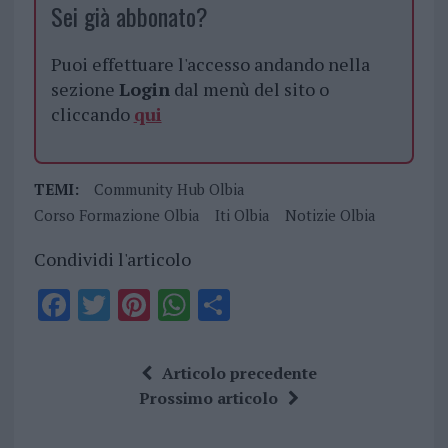
Sei già abbonato?
Puoi effettuare l'accesso andando nella
sezione
Login
dal menù del sito o
cliccando
qui
TEMI:
Community Hub Olbia
Corso Formazione Olbia
Iti Olbia
Notizie Olbia
Condividi l'articolo
F
T
Pi
W
S
a
w
n
h
h
ce
it
te
at
a
Articolo precedente
b
te
re
s
re
Prossimo articolo
o
r
st
A