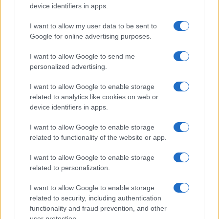
device identifiers in apps.
Mario Malu
I want to allow my user data to be sent to
Google for online advertising purposes.
I want to allow Google to send me
Paolo Pinna
personalized advertising.
I want to allow Google to enable storage
related to analytics like cookies on web or
Martina Agostina Diturco
device identifiers in apps.
I want to allow Google to enable storage
related to functionality of the website or app.
I nostri cari
I want to allow Google to enable storage
related to personalization.
I nostri cari
I want to allow Google to enable storage
related to security, including authentication
functionality and fraud prevention, and other
user protection.