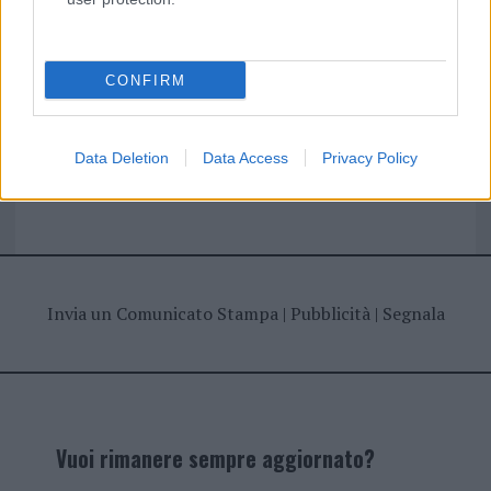
I nostri cari
CONFIRM
Giovannimaria Cabras
Data Deletion
Data Access
Privacy Policy
Invia un Comunicato Stampa
|
Pubblicità
|
Segnala
Vuoi rimanere sempre aggiornato?