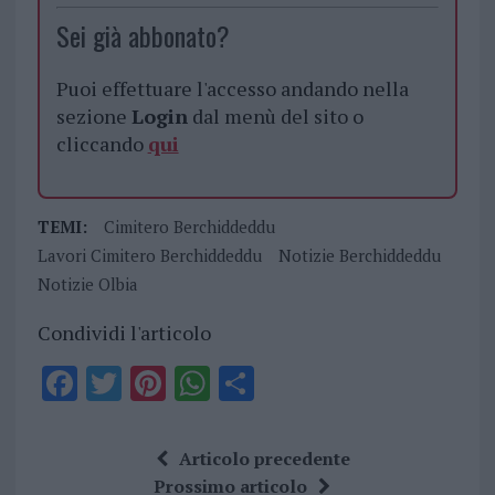
Sei già abbonato?
Puoi effettuare l'accesso andando nella
sezione
Login
dal menù del sito o
cliccando
qui
TEMI:
Cimitero Berchiddeddu
Lavori Cimitero Berchiddeddu
Notizie Berchiddeddu
Notizie Olbia
Condividi l'articolo
F
T
Pi
W
S
a
w
n
h
h
ce
it
te
at
a
Articolo precedente
b
te
re
s
re
Prossimo articolo