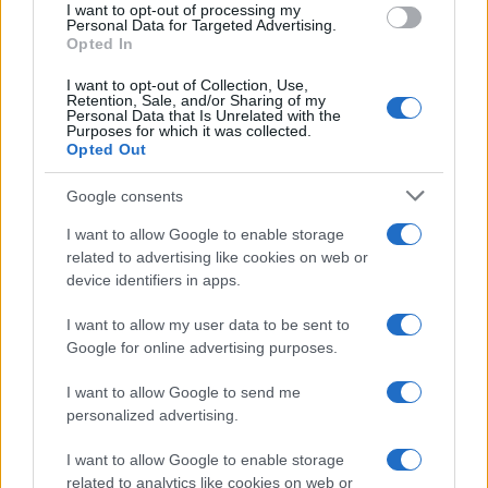
I want to opt-out of processing my
Personal Data for Targeted Advertising.
NECROLOGIE
Opted In
I want to opt-out of Collection, Use,
Mario Malu
Retention, Sale, and/or Sharing of my
Personal Data that Is Unrelated with the
Purposes for which it was collected.
Opted Out
Paolo Pinna
Google consents
I want to allow Google to enable storage
related to advertising like cookies on web or
Martina Agostina Diturco
device identifiers in apps.
I want to allow my user data to be sent to
Google for online advertising purposes.
I nostri cari
I want to allow Google to send me
personalized advertising.
I want to allow Google to enable storage
I nostri cari
related to analytics like cookies on web or