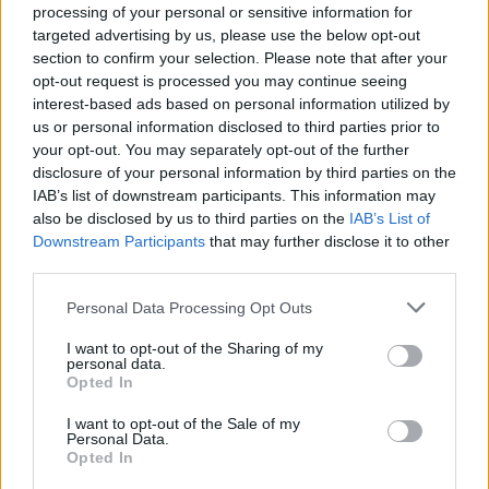
processing of your personal or sensitive information for
Gallura, finti clienti svuotano le suite: furto da
targeted advertising by us, please use the below opt-out
50mila nel resort
section to confirm your selection. Please note that after your
opt-out request is processed you may continue seeing
interest-based ads based on personal information utilized by
Meteo Olbia 7 agosto, sole e caldo tornano
us or personal information disclosed to third parties prior to
protagonisti
your opt-out. You may separately opt-out of the further
disclosure of your personal information by third parties on the
IAB’s list of downstream participants. This information may
Test tunnel Olbia: rampe chiuse ancora fino a
also be disclosed by us to third parties on the
IAB’s List of
fine agosto
Downstream Participants
that may further disclose it to other
third parties.
Please note that this website/app uses one or more Google
Personal Data Processing Opt Outs
services and may gather and store information including but
not limited to your visit or usage behaviour. You may click to
I want to opt-out of the Sharing of my
personal data.
grant or deny consent to Google and its third-party tags to
Opted In
use your data for below specified purposes in below Google
consent section.
I want to opt-out of the Sale of my
Personal Data.
Opted In