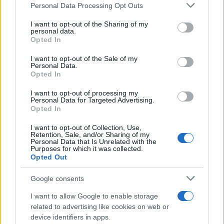
Please note that this website/app uses one or more Google
Personal Data Processing Opt Outs
services and may gather and store information including but
not limited to your visit or usage behaviour. You may click to
I want to opt-out of the Sharing of my
personal data.
grant or deny consent to Google and its third-party tags to
Ricevi le nostre ultime news
Opted In
use your data for below specified purposes in below Google
consent section.
I want to opt-out of the Sale of my
da
Google News
Personal Data.
Opted In
I want to opt-out of processing my
Personal Data for Targeted Advertising.
Condividi l'articolo
Opted In
F
T
Pi
W
S
I want to opt-out of Collection, Use,
Retention, Sale, and/or Sharing of my
a
w
n
h
h
Personal Data that Is Unrelated with the
Purposes for which it was collected.
ce
it
te
at
a
Opted Out
Articolo precedente
b
te
re
s
re
Prossimo articolo
Google consents
o
r
st
A
I want to allow Google to enable storage
o
p
related to advertising like cookies on web or
NOTIZIE RECENTI
k
p
device identifiers in apps.