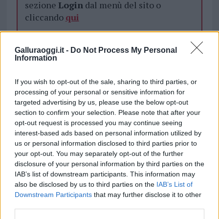
sezione
Login
dal menù del sito o
cliccando
qui
Galluraoggi.it -
Do Not Process My Personal
TEMI:
Corsi Salvavita Olbia
Notizie Olbia
Information
Primo Soccorso Olbia
If you wish to opt-out of the sale, sharing to third parties, or
Inviaci le tue segnalazioni,
processing of your personal or sensitive information for
i tuoi video e le tue foto
targeted advertising by us, please use the below opt-out
section to confirm your selection. Please note that after your
Su WhatsApp al numero +39
opt-out request is processed you may continue seeing
345 356 7512
interest-based ads based on personal information utilized by
us or personal information disclosed to third parties prior to
your opt-out. You may separately opt-out of the further
disclosure of your personal information by third parties on the
Notizie in tempo reale?
IAB’s list of downstream participants. This information may
also be disclosed by us to third parties on the
IAB’s List of
Entra nel canale telegram di
Downstream Participants
that may further disclose it to other
GalluraOggi.it
third parties.