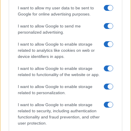
I want to allow my user data to be sent to
Olbia, le previsioni meteo per lunedì 10 agosto
Google for online advertising purposes.
2026
I want to allow Google to send me
personalized advertising.
Le ultime offerte di lavoro a Olbia e in Gallura
I want to allow Google to enable storage
related to analytics like cookies on web or
device identifiers in apps.
Cumuli di rifiuti a Santa Teresa Gallura, la
segnalazione dei residenti
I want to allow Google to enable storage
related to functionality of the website or app.
Incendi in Gallura, devastati un chiosco e due
I want to allow Google to enable storage
related to personalization.
furgoni: le indagini
I want to allow Google to enable storage
Cannigione celebra la cultura gallurese con il
related to security, including authentication
functionality and fraud prevention, and other
“Poker letterario”
user protection.