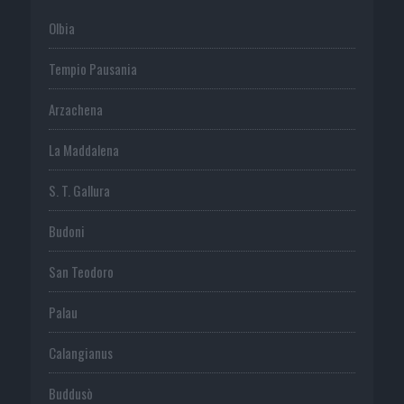
Olbia
Tempio Pausania
Arzachena
La Maddalena
S. T. Gallura
Budoni
San Teodoro
Palau
Calangianus
Buddusò