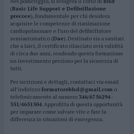
Nel pomeriggio, si svolgerà il corso di
Blsd
(
Basic Life Support e Defibrillazione
precoce
), fondamentale per chi desidera
acquisire le competenze di rianimazione
cardiopolmonare e l’uso del defibrillatore
semiautomatico (
Dae
). Destinato sia a sanitari
che a laici, il certificato rilasciato avrà validità
di circa due anni, rendendo questa formazione
un investimento prezioso per la sicurezza di
tutti.
Per iscrizioni e dettagli, contattaci via email
all’indirizzo
formatoreblsd@gmail.com
o
telefonicamente al numero
346/6756294
–
351/4651504
. Approfitta di questa opportunità
per imparare come salvare vite e fare la
differenza in situazioni di emergenza.