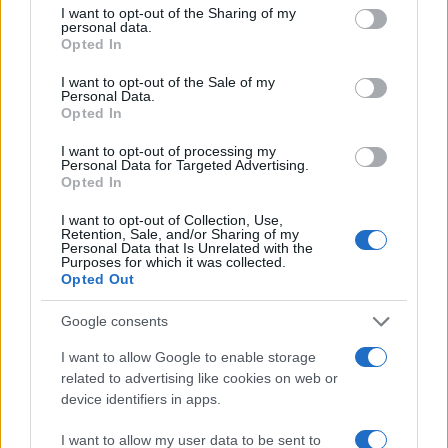
Ricevi le nostre ultime news
not limited to your visit or usage behaviour. You may click to
I want to opt-out of the Sharing of my
personal data.
grant or deny consent to Google and its third-party tags to
Opted In
use your data for below specified purposes in below Google
da
Google News
consent section.
I want to opt-out of the Sale of my
Personal Data.
Opted In
Condividi l'articolo
I want to opt-out of processing my
Personal Data for Targeted Advertising.
F
T
Pi
W
S
Opted In
a
w
n
h
h
I want to opt-out of Collection, Use,
ce
it
te
at
a
Retention, Sale, and/or Sharing of my
Articolo precedente
Personal Data that Is Unrelated with the
Purposes for which it was collected.
b
te
re
s
re
Prossimo articolo
Opted Out
o
r
st
A
Google consents
o
p
NOTIZIE RECENTI
I want to allow Google to enable storage
k
p
related to advertising like cookies on web or
device identifiers in apps.
Sangue, musica e solidarietà con Avis Olbia al
I want to allow my user data to be sent to
Delta Center