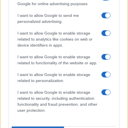
Google for online advertising purposes.
Meteo Olbia 9 agosto, temperature in calo
I want to allow Google to send me
personalized advertising.
I want to allow Google to enable storage
Salmo finisce in ospedale a Catania, ma il tour
related to analytics like cookies on web or
device identifiers in apps.
va avanti: “Sicilia, ci sono”
I want to allow Google to enable storage
related to functionality of the website or app.
Jovanotti, Gabry Ponte e Alfa: Olbia ombelico del
mondo per una notte
I want to allow Google to enable storage
related to personalization.
Giorgia Meloni a La Maddalena, la vicesindaco:
I want to allow Google to enable storage
“Orgoglio e discrezione per visita privata̶…
related to security, including authentication
functionality and fraud prevention, and other
user protection.
Incendio nella notte a Olbia, a fuoco due furgoni