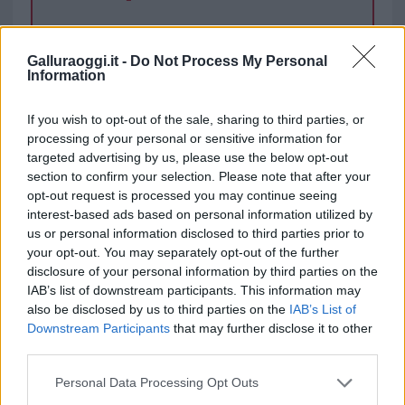
TEMI:
Lutto Olbia
Notizie Olbia
Paolo Calaresu
Galluraoggi.it -
Do Not Process My Personal
Information
Inviaci le tue segnalazioni,
If you wish to opt-out of the sale, sharing to third parties, or
i tuoi video e le tue foto
processing of your personal or sensitive information for
Su WhatsApp al numero +39
targeted advertising by us, please use the below opt-out
345 356 7512
section to confirm your selection. Please note that after your
opt-out request is processed you may continue seeing
interest-based ads based on personal information utilized by
us or personal information disclosed to third parties prior to
your opt-out. You may separately opt-out of the further
Notizie in tempo reale?
disclosure of your personal information by third parties on the
Entra nel canale telegram di
IAB’s list of downstream participants. This information may
GalluraOggi.it
also be disclosed by us to third parties on the
IAB’s List of
Downstream Participants
that may further disclose it to other
third parties.
Please note that this website/app uses one or more Google
Personal Data Processing Opt Outs
services and may gather and store information including but