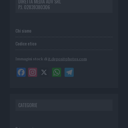
DIRETTA MEDIA ADV SRL
P.I. 02839380306
Chi siamo
Codice etico
Immagini stock di
it.depositphotos.com
CATEGORIE