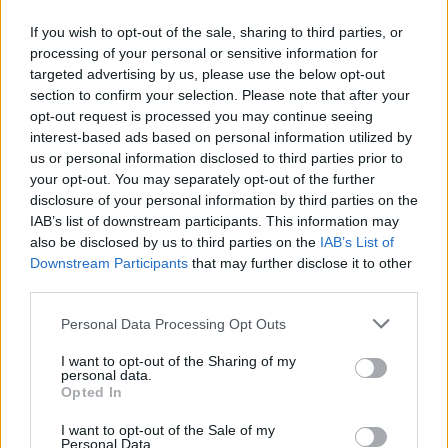
If you wish to opt-out of the sale, sharing to third parties, or
processing of your personal or sensitive information for
targeted advertising by us, please use the below opt-out
Notizie in tempo reale?
section to confirm your selection. Please note that after your
Entra nel canale telegram di
opt-out request is processed you may continue seeing
GalluraOggi.it
interest-based ads based on personal information utilized by
us or personal information disclosed to third parties prior to
your opt-out. You may separately opt-out of the further
disclosure of your personal information by third parties on the
IAB’s list of downstream participants. This information may
also be disclosed by us to third parties on the
IAB’s List of
Ricevi le nostre ultime news
Downstream Participants
that may further disclose it to other
third parties.
da
Google News
Please note that this website/app uses one or more Google
Personal Data Processing Opt Outs
services and may gather and store information including but
not limited to your visit or usage behaviour. You may click to
I want to opt-out of the Sharing of my
personal data.
Condividi l'articolo
grant or deny consent to Google and its third-party tags to
Opted In
use your data for below specified purposes in below Google
F
T
Pi
W
S
consent section.
I want to opt-out of the Sale of my
Personal Data.