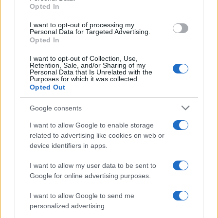
a
w
n
h
h
Opted In
ce
it
te
at
a
Articolo precedente
I want to opt-out of processing my
Personal Data for Targeted Advertising.
b
te
re
s
re
Prossimo articolo
Opted In
o
r
st
A
I want to opt-out of Collection, Use,
o
p
Retention, Sale, and/or Sharing of my
Personal Data that Is Unrelated with the
NOTIZIE RECENTI
k
p
Purposes for which it was collected.
Opted Out
Le previsioni meteo per il weekend a Olbia e in
Google consents
Gallura
I want to allow Google to enable storage
related to advertising like cookies on web or
device identifiers in apps.
Michelle Hunziker in Gallura, bella anche dal
vivo: un amico vip svela come fa
I want to allow my user data to be sent to
Google for online advertising purposes.
Calangianus, dopo le polemiche il centro
I want to allow Google to send me
accoglienza minori chiude
personalized advertising.