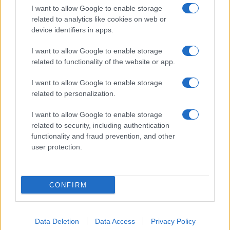
I want to allow Google to enable storage
Olbia, divieto di sosta contro spaccio e degrado:
related to analytics like cookies on web or
esplode la protesta
device identifiers in apps.
I want to allow Google to enable storage
Pausa caffè impeccabile: come scegliere la
related to functionality of the website or app.
soluzione ideale per la casa e l’ufficio
I want to allow Google to enable storage
related to personalization.
Monte Pino, la fine di un lungo dolore: storia e
rinascita della strada che segnò la Gallura
I want to allow Google to enable storage
related to security, including authentication
functionality and fraud prevention, and other
Raid nelle campagne di Berchidda, rischio per
user protection.
la rete elettrica
CONFIRM
Data Deletion
Data Access
Privacy Policy