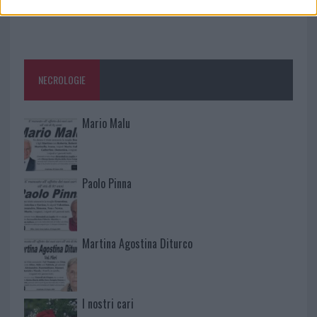
NECROLOGIE
Mario Malu
Paolo Pinna
Martina Agostina Diturco
I nostri cari