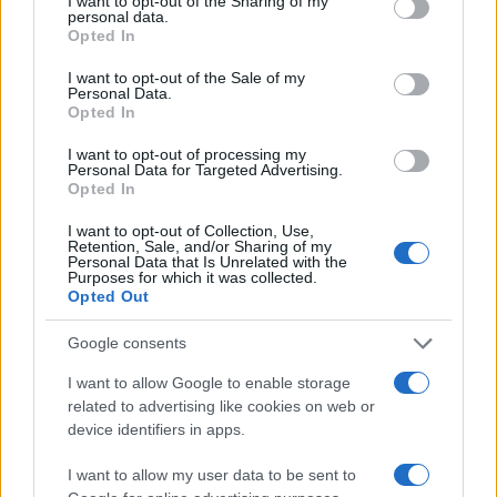
not limited to your visit or usage behaviour. You may click to
I want to opt-out of the Sharing of my
personal data.
grant or deny consent to Google and its third-party tags to
Opted In
da
Google News
use your data for below specified purposes in below Google
consent section.
I want to opt-out of the Sale of my
Personal Data.
Opted In
Condividi l'articolo
I want to opt-out of processing my
F
T
Pi
W
S
Personal Data for Targeted Advertising.
Opted In
a
w
n
h
h
I want to opt-out of Collection, Use,
ce
it
te
at
a
Retention, Sale, and/or Sharing of my
Articolo precedente
Personal Data that Is Unrelated with the
b
te
re
s
re
Prossimo articolo
Purposes for which it was collected.
Opted Out
o
r
st
A
o
p
Google consents
NOTIZIE RECENTI
k
p
I want to allow Google to enable storage
related to advertising like cookies on web or
device identifiers in apps.
Incendio nella notte a Olbia, a fuoco due furgoni
I want to allow my user data to be sent to