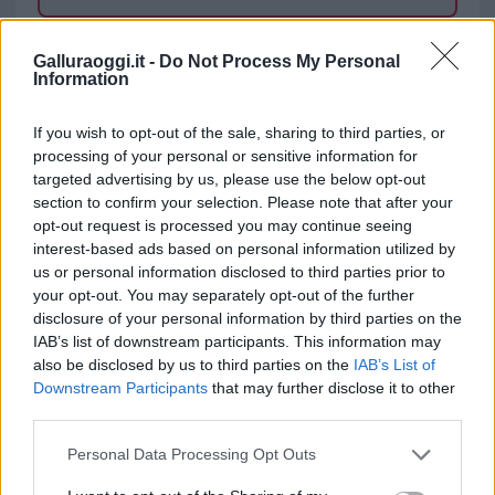
TEMI:
Carabinieri Olbia
Spaccio Droga Olbia
Galluraoggi.it -
Do Not Process My Personal
Information
Notizie in tempo reale?
Entra nel canale telegram di
If you wish to opt-out of the sale, sharing to third parties, or
GalluraOggi.it
processing of your personal or sensitive information for
targeted advertising by us, please use the below opt-out
section to confirm your selection. Please note that after your
opt-out request is processed you may continue seeing
interest-based ads based on personal information utilized by
Inviaci le tue segnalazioni,
us or personal information disclosed to third parties prior to
i tuoi video e le tue foto
your opt-out. You may separately opt-out of the further
Su WhatsApp al numero +39
disclosure of your personal information by third parties on the
IAB’s list of downstream participants. This information may
345 356 7512
also be disclosed by us to third parties on the
IAB’s List of
Downstream Participants
that may further disclose it to other
third parties.
Please note that this website/app uses one or more Google
Personal Data Processing Opt Outs
Ricevi le nostre ultime news
services and may gather and store information including but