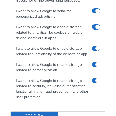
Google for online advertising purposes.
A fuoco un deposito con bombole, intervento dei
I want to allow Google to send me
vigili del fuoco a Rudalza
personalized advertising.
I want to allow Google to enable storage
Ristorante distrutto dalle fiamme a La
related to analytics like cookies on web or
Maddalena, incendio a Monti d’à rena
device identifiers in apps.
I want to allow Google to enable storage
Le previsioni meteo per il weekend a Olbia e in
related to functionality of the website or app.
Gallura
I want to allow Google to enable storage
related to personalization.
Michelle Hunziker in Gallura, bella anche dal
vivo: un amico vip svela come fa
I want to allow Google to enable storage
related to security, including authentication
functionality and fraud prevention, and other
Calangianus, dopo le polemiche il centro
user protection.
accoglienza minori chiude
CONFIRM