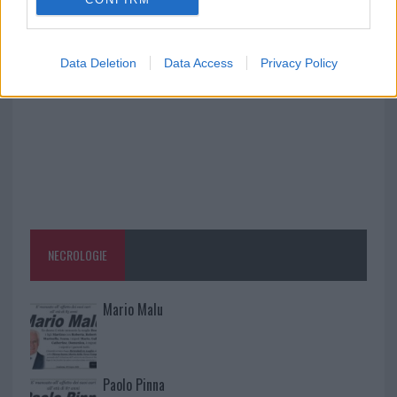
Olbia, divieto di sosta contro spaccio e degrado:
esplode la protesta
Data Deletion
Data Access
Privacy Policy
NECROLOGIE
Mario Malu
Paolo Pinna