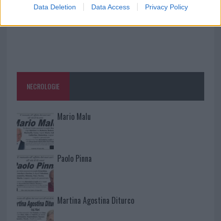
Data Deletion
Data Access
Privacy Policy
NECROLOGIE
Mario Malu
Paolo Pinna
Martina Agostina Diturco