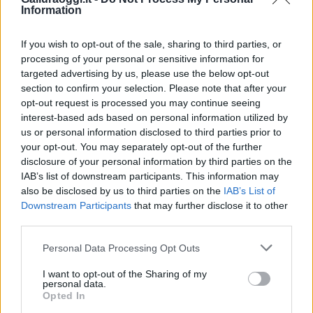
Entra nel canale telegram di
Information
GalluraOggi.it
If you wish to opt-out of the sale, sharing to third parties, or
processing of your personal or sensitive information for
targeted advertising by us, please use the below opt-out
Inviaci le tue segnalazioni,
section to confirm your selection. Please note that after your
i tuoi video e le tue foto
opt-out request is processed you may continue seeing
interest-based ads based on personal information utilized by
Su WhatsApp al numero +39
us or personal information disclosed to third parties prior to
345 356 7512
your opt-out. You may separately opt-out of the further
disclosure of your personal information by third parties on the
IAB’s list of downstream participants. This information may
also be disclosed by us to third parties on the
IAB’s List of
Downstream Participants
that may further disclose it to other
Ricevi le nostre ultime news
third parties.
Please note that this website/app uses one or more Google
Personal Data Processing Opt Outs
da
Google News
services and may gather and store information including but
not limited to your visit or usage behaviour. You may click to
I want to opt-out of the Sharing of my
personal data.
grant or deny consent to Google and its third-party tags to
Opted In
use your data for below specified purposes in below Google
Condividi l'articolo