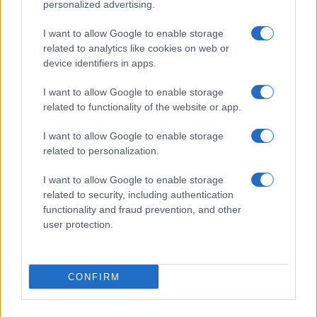
Salmo finisce in ospedale a Catania, ma il tour
personalized advertising.
va avanti: “Sicilia, ci sono”
I want to allow Google to enable storage
related to analytics like cookies on web or
Jovanotti, Gabry Ponte e Alfa: Olbia ombelico del
device identifiers in apps.
mondo per una notte
I want to allow Google to enable storage
related to functionality of the website or app.
Giorgia Meloni a La Maddalena, la vicesindaco:
I want to allow Google to enable storage
“Orgoglio e discrezione per visita privata̶…
related to personalization.
Incendio nella notte a Olbia, a fuoco due furgoni
I want to allow Google to enable storage
related to security, including authentication
functionality and fraud prevention, and other
user protection.
A fuoco un deposito con bombole, intervento dei
vigili del fuoco a Rudalza
CONFIRM