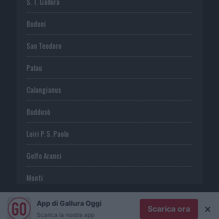
S. T. Gallura
Budoni
San Teodoro
Palau
Calangianus
Buddusò
Loiri P. S. Paolo
Golfo Aranci
Monti
Telti
App di Gallura Oggi
×
Scarica ora
Scarica la nostra app