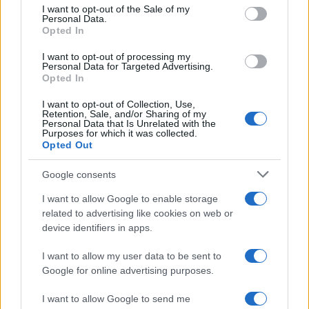
consent section.
I want to opt-out of the Sale of my
Personal Data.
F
T
Pi
W
S
Opted In
a
w
n
h
h
I want to opt-out of processing my
ce
it
te
at
a
Personal Data for Targeted Advertising.
Articolo precedente
Opted In
b
te
re
s
re
Prossimo articolo
I want to opt-out of Collection, Use,
o
r
st
A
Retention, Sale, and/or Sharing of my
Personal Data that Is Unrelated with the
o
p
Purposes for which it was collected.
Opted Out
NOTIZIE RECENTI
k
p
Google consents
Sangue, musica e solidarietà con Avis Olbia al
I want to allow Google to enable storage
Delta Center
related to advertising like cookies on web or
device identifiers in apps.
Meteo Olbia 9 agosto, temperature in calo
I want to allow my user data to be sent to
Google for online advertising purposes.
I want to allow Google to send me