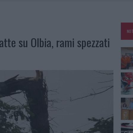
E CALDO TORNANO PROTAGONISTI
A IL CAMPO BASE: L’INAUGURAZIONE
: GRANDE PARTECIPAZIONE PER IL SUO RACCONTO
NOT
RO ACCOGLIENZA MINORI, ALBIERI: “EPISODI GRAVISSIMI”
batte su Olbia, rami spezzati