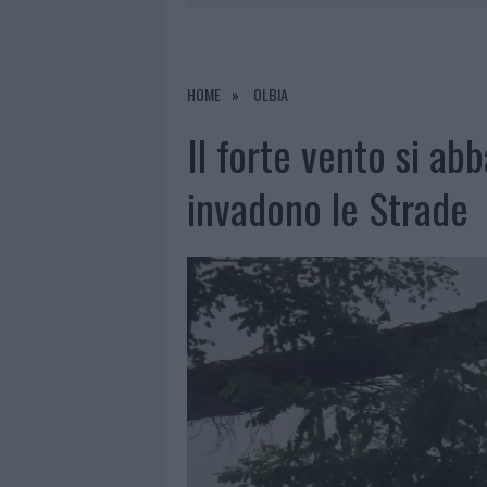
6 AGOSTO 2026
|
METEO OLBIA 7 AGOSTO, SOLE 
6 AGOSTO 2026
|
INCENDI, A SAN PASQUALE ARRIV
6 AGOSTO 2026
|
ANDREA MURA CONQUISTA PALAU
HOME
OLBIA
6 AGOSTO 2026
|
CALANGIANUS, ALLARME SUL CENT
Il forte vento si ab
invadono le Strade