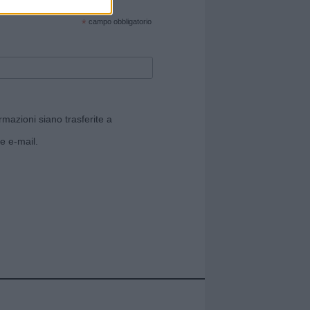
cate sul sito web!
*
campo obbligatorio
rmazioni siano trasferite a
e e-mail.