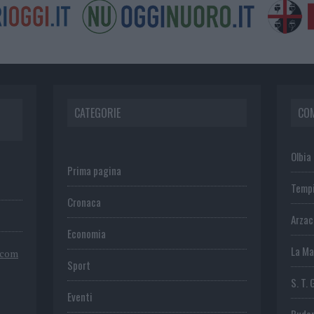
CATEGORIE
CO
Olbia
Prima pagina
Temp
Cronaca
Arza
Economia
La Ma
.com
Sport
S. T. 
Eventi