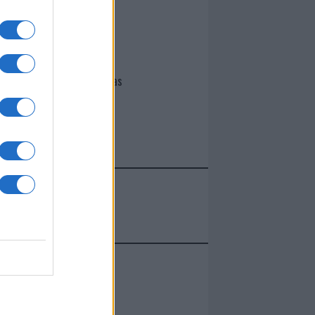
I nostri cari
Giovannimaria Cabras