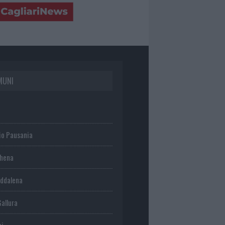
MUNI
io Pausania
chena
ddalena
Gallura