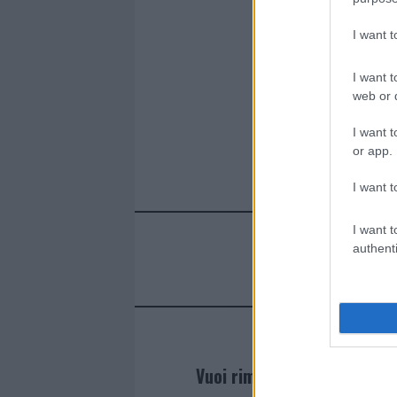
I want 
I want t
web or d
I want t
or app.
I want t
I want t
authenti
Vuoi rimanere sempre agg