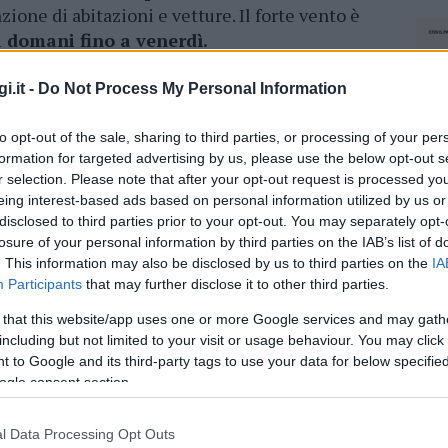
ione di abitazioni e vetture. Il forte vento è
i domani fino a venerdì.
i.it -
Do Not Process My Personal Information
azionali?
to opt-out of the sale, sharing to third parties, or processing of your per
 mese
cliccando
qui
formation for targeted advertising by us, please use the below opt-out s
r selection. Please note that after your opt-out request is processed y
eing interest-based ads based on personal information utilized by us or
disclosed to third parties prior to your opt-out. You may separately opt-
losure of your personal information by third parties on the IAB’s list of
do nella sezione
Login
dal menù del sito o
. This information may also be disclosed by us to third parties on the
IA
Participants
that may further disclose it to other third parties.
 that this website/app uses one or more Google services and may gath
including but not limited to your visit or usage behaviour. You may click 
 to Google and its third-party tags to use your data for below specifi
ogle consent section.
l Data Processing Opt Outs
NEC