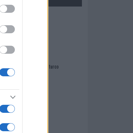
Mario Malu
Paolo Pinna
Martina Agostina Diturco
I nostri cari
I nostri cari