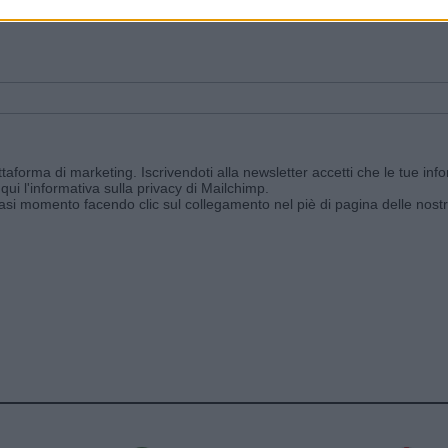
ggi e ricevi le nostre email periodiche contenenti le ultime notizie pubbli
aforma di marketing. Iscrivendoti alla newsletter accetti che le tue info
qui l'informativa sulla privacy di Mailchimp
.
siasi momento facendo clic sul collegamento nel piè di pagina delle nostr