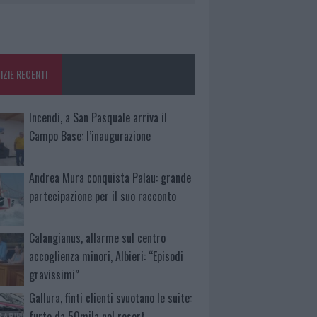
IZIE RECENTI
Incendi, a San Pasquale arriva il
Campo Base: l’inaugurazione
Andrea Mura conquista Palau: grande
partecipazione per il suo racconto
Calangianus, allarme sul centro
accoglienza minori, Albieri: “Episodi
gravissimi”
Gallura, finti clienti svuotano le suite:
furto da 50mila nel resort