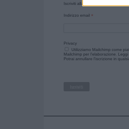
Iscriviti alla newsletter di Gallura O
*
Indirizzo email
Privacy
Utilizziamo Mailchimp come piatt
Mailchimp per l'elaborazione.
Leggi 
Potrai annullare l'iscrizione in qual