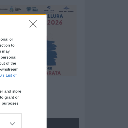
sonal or
ection to
ou may
 personal
out of the
 downstream
B’s List of
er and store
to grant or
ed purposes
ROLOGIE