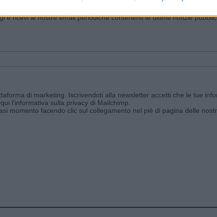
iornato?
ggi e ricevi le nostre email periodiche contenenti le ultime notizie pubbli
aforma di marketing. Iscrivendoti alla newsletter accetti che le tue info
qui l'informativa sulla privacy di Mailchimp
.
siasi momento facendo clic sul collegamento nel piè di pagina delle nostr