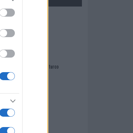
Mario Malu
Paolo Pinna
Martina Agostina Diturco
I nostri cari
I nostri cari