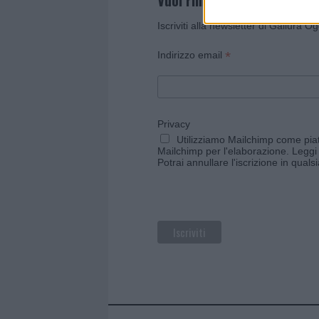
Vuoi rimanere sempre agg
Iscriviti alla newsletter di Gallura O
*
Indirizzo email
Privacy
Utilizziamo Mailchimp come piatt
Mailchimp per l'elaborazione.
Leggi 
Potrai annullare l'iscrizione in qual