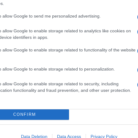
Fagnani Olbia
La Nuit Des Étoiles
Notizie Olbia
s.
to allow Google to send me personalized advertising.
o allow Google to enable storage related to analytics like cookies on
evice identifiers in apps.
o allow Google to enable storage related to functionality of the website
dente
Prossimo articolo
o allow Google to enable storage related to personalization.
o allow Google to enable storage related to security, including
cation functionality and fraud prevention, and other user protection.
Invia un Comunicato Stampa
|
Pubblicità
|
Segnala
CONFIRM
Data Deletion
Data Access
Privacy Policy