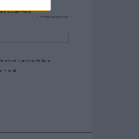
cate sul sito web!
*
campo obbligatorio
rmazioni siano trasferite a
e e-mail.