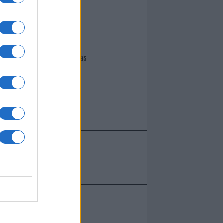
I nostri cari
Giovannimaria Cabras