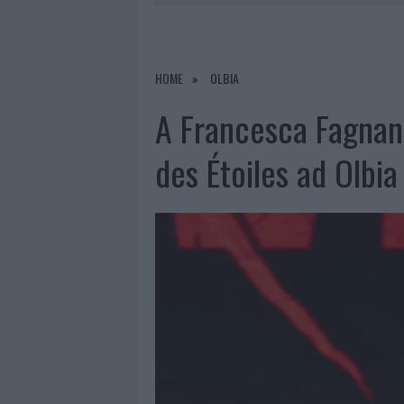
7 AGOSTO 2026
|
PORTO ROTONDO OSPITA LA GRAN
7 AGOSTO 2026
|
RAID NELLE CAMPAGNE DI BERCHI
7 AGOSTO 2026
|
MONTE PINO, VIA I CANCELLI DE
HOME
OLBIA
7 AGOSTO 2026
|
NUOVI STALLI RESIDENTI A PALA
A Francesca Fagnani
des Étoiles ad Olbia