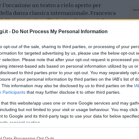
r l’occasione un teatro a cielo aperto per
e della danza classica internazionale. Francesca
ella trasmissione “Belve” su Rai 2, sarà il
 per la prima volta la magia del balletto ai più
i.it -
Do Not Process My Personal Information
al grande pubblico, nello splendido scenario del
to opt-out of the sale, sharing to third parties, or processing of your per
formation for targeted advertising by us, please use the below opt-out s
 novembre 1976, ha iniziato la sua carriera in
r selection. Please note that after your opt-out request is processed y
a collaborato con Giovanni Minoli a Rai
eing interest-based ads based on personal information utilized by us or
rima volta in video nel 2006 nella trasmissione
disclosed to third parties prior to your opt-out. You may separately opt-
losure of your personal information by third parties on the IAB’s list of
nota al grande pubblico per il programma
. This information may also be disclosed by us to third parties on the
IA
ce e co-autrice, e che presenta con un piglio
Participants
that may further disclose it to other third parties.
co-conduttrice del Festival di Sanremo.
 that this website/app uses one or more Google services and may gath
e artistica della coreografa Mavi Careddu, si
including but not limited to your visit or usage behaviour. You may click 
 to Google and its third-party tags to use your data for below specifi
tanti nomi della danza classica mondiale nella
ogle consent section.
esenti, spiccano Steven McRae, Primo Ballerino
 Salenko, Prima Ballerina dello Staatsballett di
NEC
l Data Processing Opt Outs