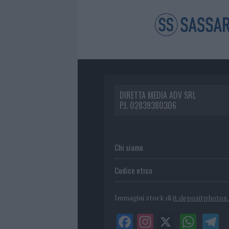
DIRETTA MEDIA ADV SRL
P.I. 02839380306
Chi siamo
Codice etico
Immagini stock di
it.depositphotos