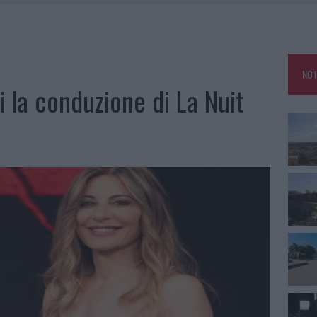
DE SFIDA DELLA VELA NELL’ESTATE 2026
DDA, RISCHIO PER LA RETE ELETTRICA
L CANTIERE: LA GALLURA RITROVA LA STRADA
NOT
U, IL COMUNE COMPLETA L’ITER
 la conduzione di La Nuit