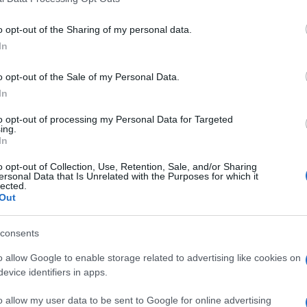
la prima mondiale di una nuova coreografia del
 attese anche le performance di Bleuenn
o opt-out of the Sharing of my personal data.
vamente Ballerina Étoile e Ballerino Étoile
In
teranno alcune coreografie del repertorio
iche di Rudolf Nureyev, presentate nel celebre
o opt-out of the Sale of my Personal Data.
In
to opt-out of processing my Personal Data for Targeted
ing.
azionali?
In
 mese
cliccando
qui
o opt-out of Collection, Use, Retention, Sale, and/or Sharing
ersonal Data that Is Unrelated with the Purposes for which it
lected.
Out
consents
do nella sezione
Login
dal menù del sito o
o allow Google to enable storage related to advertising like cookies on
evice identifiers in apps.
o allow my user data to be sent to Google for online advertising