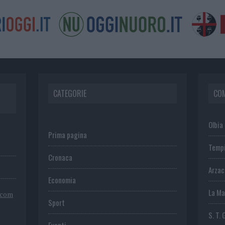
CATEGORIE
CO
Olbia
Prima pagina
Temp
Cronaca
Arza
Economia
La Ma
.com
Sport
S. T. 
Eventi