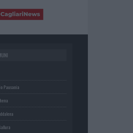
MUNI
io Pausania
chena
ddalena
Gallura