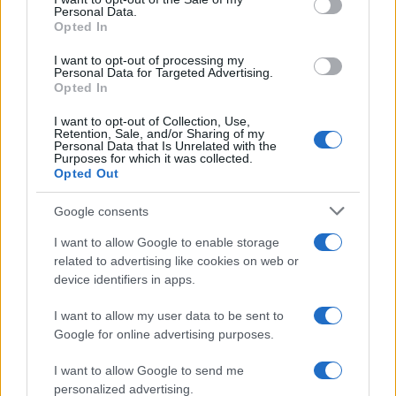
F
T
Pi
W
S
Personal Data.
Opted In
a
w
n
h
h
ce
it
te
at
a
I want to opt-out of processing my
Articolo precedente
Personal Data for Targeted Advertising.
Opted In
b
te
re
s
re
Prossimo articolo
o
r
st
A
I want to opt-out of Collection, Use,
Retention, Sale, and/or Sharing of my
o
p
Personal Data that Is Unrelated with the
Purposes for which it was collected.
NOTIZIE RECENTI
k
p
Opted Out
Google consents
Controlli rafforzati in Costa Smeralda, 20
I want to allow Google to enable storage
arresti e 135 denunce
related to advertising like cookies on web or
device identifiers in apps.
Tre milioni di euro dalla Provincia Gallura per
I want to allow my user data to be sent to
nuove aule nelle scuole di Olbia
Google for online advertising purposes.
Incidente sulla provinciale 125, paura tra Olbia e
I want to allow Google to send me
personalized advertising.