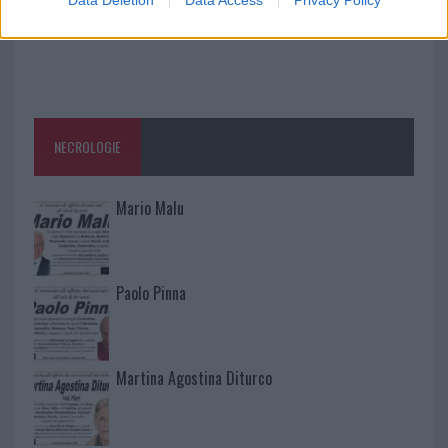
Data Deletion
Data Access
Privacy Policy
NECROLOGIE
Mario Malu
Paolo Pinna
Martina Agostina Diturco