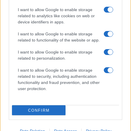
Arzachena
I want to allow Google to enable storage
related to analytics like cookies on web or
Incidente sulla strada provinciale ad Arzachena,
device identifiers in apps.
un ferito
I want to allow Google to enable storage
related to functionality of the website or app.
Sangue, musica e solidarietà con Avis Olbia al
Delta Center
I want to allow Google to enable storage
related to personalization.
Meteo Olbia 9 agosto, temperature in calo
I want to allow Google to enable storage
related to security, including authentication
functionality and fraud prevention, and other
user protection.
Salmo finisce in ospedale a Catania, ma il tour
va avanti: “Sicilia, ci sono”
CONFIRM