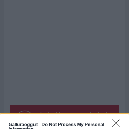
Inviaci le tue segnalazioni,
i tuoi video e le tue foto
Galluraoggi.it -
Do Not Process My Personal
Su WhatsApp al numero +39