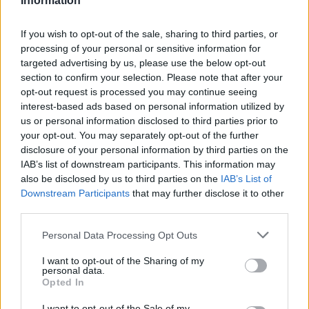
Information
345 356 7512
If you wish to opt-out of the sale, sharing to third parties, or
processing of your personal or sensitive information for
targeted advertising by us, please use the below opt-out
section to confirm your selection. Please note that after your
Notizie in tempo reale?
opt-out request is processed you may continue seeing
Entra nel canale telegram di
interest-based ads based on personal information utilized by
GalluraOggi.it
us or personal information disclosed to third parties prior to
your opt-out. You may separately opt-out of the further
disclosure of your personal information by third parties on the
IAB’s list of downstream participants. This information may
also be disclosed by us to third parties on the
IAB’s List of
Downstream Participants
that may further disclose it to other
Ricevi le nostre ultime news
third parties.
Please note that this website/app uses one or more Google
da
Google News
Personal Data Processing Opt Outs
services and may gather and store information including but
not limited to your visit or usage behaviour. You may click to
I want to opt-out of the Sharing of my
personal data.
grant or deny consent to Google and its third-party tags to
Opted In
Condividi l'articolo
use your data for below specified purposes in below Google
consent section.
I want to opt-out of the Sale of my