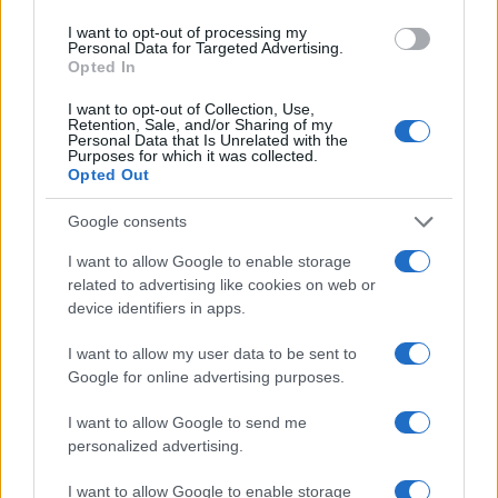
Inviaci le tue segnalazioni,
I want to opt-out of processing my
i tuoi video e le tue foto
Personal Data for Targeted Advertising.
Opted In
Su WhatsApp al numero +39
345 356 7512
I want to opt-out of Collection, Use,
Retention, Sale, and/or Sharing of my
Personal Data that Is Unrelated with the
Purposes for which it was collected.
Opted Out
Google consents
Ricevi le nostre ultime news
I want to allow Google to enable storage
related to advertising like cookies on web or
da
Google News
device identifiers in apps.
I want to allow my user data to be sent to
Condividi l'articolo
Google for online advertising purposes.
F
T
Pi
W
S
I want to allow Google to send me
personalized advertising.
a
w
n
h
h
I want to allow Google to enable storage