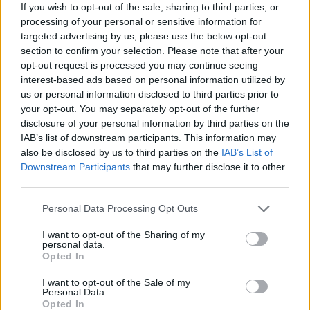
cliccando
qui
If you wish to opt-out of the sale, sharing to third parties, or
processing of your personal or sensitive information for
targeted advertising by us, please use the below opt-out
section to confirm your selection. Please note that after your
TEMI:
Capitaneria Di Porto Olbia.
opt-out request is processed you may continue seeing
Comandante Paolo Bianca
Dispersi Olbia
interest-based ads based on personal information utilized by
us or personal information disclosed to third parties prior to
Fratelli Olbia
Giueppe Deinaa
Lorenzo Deiana
your opt-out. You may separately opt-out of the further
Notizie Gallura
Notizie Golfo Aranci
disclosure of your personal information by third parties on the
Notizie Olbia
Notizie Padru
Notizie Sardegna
IAB’s list of downstream participants. This information may
Pescatori Olbia
Polizia Olbia
Ricerche Capo Figari
also be disclosed by us to third parties on the
IAB’s List of
Downstream Participants
that may further disclose it to other
Scomparsi Olbia
Stivali Olbia
third parties.
Vigili Del Fuoco Olbia
Zaino Olbia
Please note that this website/app uses one or more Google
Personal Data Processing Opt Outs
Notizie in tempo reale?
services and may gather and store information including but
Entra nel canale telegram di
not limited to your visit or usage behaviour. You may click to
I want to opt-out of the Sharing of my
personal data.
grant or deny consent to Google and its third-party tags to
GalluraOggi.it
Opted In
use your data for below specified purposes in below Google
consent section.
I want to opt-out of the Sale of my
Personal Data.
Opted In