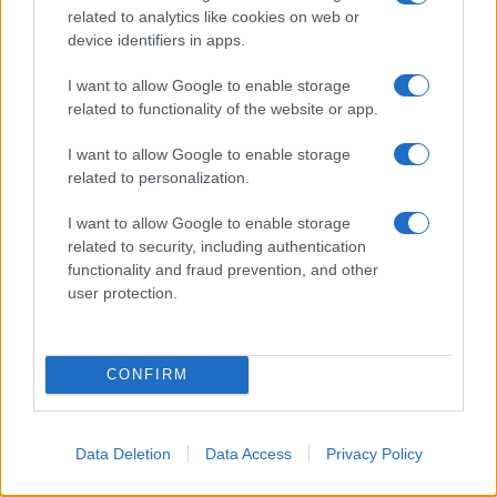
ce
it
te
at
a
Articolo precedente
related to analytics like cookies on web or
b
te
re
s
re
Prossimo articolo
device identifiers in apps.
o
r
st
A
I want to allow Google to enable storage
o
p
related to functionality of the website or app.
NOTIZIE RECENTI
k
p
I want to allow Google to enable storage
related to personalization.
Le previsioni meteo per il weekend a Olbia e in
Gallura
I want to allow Google to enable storage
related to security, including authentication
functionality and fraud prevention, and other
Michelle Hunziker in Gallura, bella anche dal
user protection.
vivo: un amico vip svela come fa
CONFIRM
Calangianus, dopo le polemiche il centro
accoglienza minori chiude
Data Deletion
Data Access
Privacy Policy
Olbia, divieto di sosta contro spaccio e degrado: