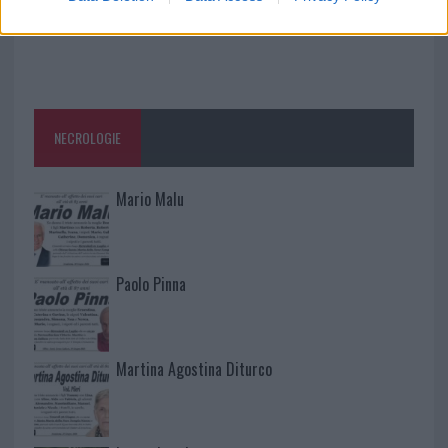
NECROLOGIE
Mario Malu
Paolo Pinna
Martina Agostina Diturco