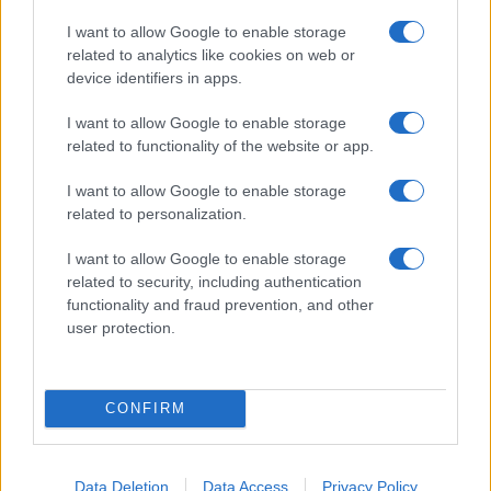
I want to allow Google to enable storage
Jovanotti, Gabry Ponte e Alfa: Olbia ombelico del
related to analytics like cookies on web or
device identifiers in apps.
mondo per una notte
I want to allow Google to enable storage
Giorgia Meloni a La Maddalena, la vicesindaco:
related to functionality of the website or app.
“Orgoglio e discrezione per visita privata̶…
I want to allow Google to enable storage
related to personalization.
Incendio nella notte a Olbia, a fuoco due furgoni
I want to allow Google to enable storage
related to security, including authentication
functionality and fraud prevention, and other
user protection.
A fuoco un deposito con bombole, intervento dei
vigili del fuoco a Rudalza
CONFIRM
Data Deletion
Data Access
Privacy Policy