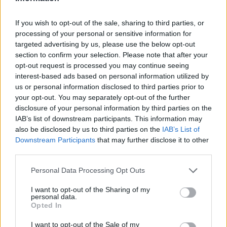
If you wish to opt-out of the sale, sharing to third parties, or
processing of your personal or sensitive information for
Inviaci le tue segnalazioni,
targeted advertising by us, please use the below opt-out
section to confirm your selection. Please note that after your
i tuoi video e le tue foto
opt-out request is processed you may continue seeing
Su WhatsApp al numero +39
interest-based ads based on personal information utilized by
345 356 7512
us or personal information disclosed to third parties prior to
your opt-out. You may separately opt-out of the further
disclosure of your personal information by third parties on the
IAB’s list of downstream participants. This information may
also be disclosed by us to third parties on the
IAB’s List of
Ricevi le nostre ultime news
Downstream Participants
that may further disclose it to other
third parties.
da
Google News
Please note that this website/app uses one or more Google
Personal Data Processing Opt Outs
services and may gather and store information including but
not limited to your visit or usage behaviour. You may click to
I want to opt-out of the Sharing of my
personal data.
grant or deny consent to Google and its third-party tags to
Opted In
Condividi l'articolo
use your data for below specified purposes in below Google
consent section.
I want to opt-out of the Sale of my