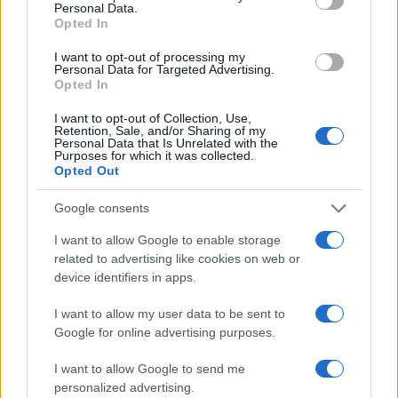
F
T
Pi
W
S
Personal Data.
Opted In
a
w
n
h
h
ce
it
te
at
a
I want to opt-out of processing my
Articolo precedente
Personal Data for Targeted Advertising.
b
te
re
s
re
Opted In
Prossimo articolo
o
r
st
A
I want to opt-out of Collection, Use,
Retention, Sale, and/or Sharing of my
o
p
Personal Data that Is Unrelated with the
Purposes for which it was collected.
NOTIZIE RECENTI
k
p
Opted Out
Google consents
Sangue, musica e solidarietà con Avis Olbia al
Delta Center
I want to allow Google to enable storage
related to advertising like cookies on web or
device identifiers in apps.
Meteo Olbia 9 agosto, temperature in calo
I want to allow my user data to be sent to
Google for online advertising purposes.
Salmo finisce in ospedale a Catania, ma il tour
I want to allow Google to send me
personalized advertising.
va avanti: “Sicilia, ci sono”