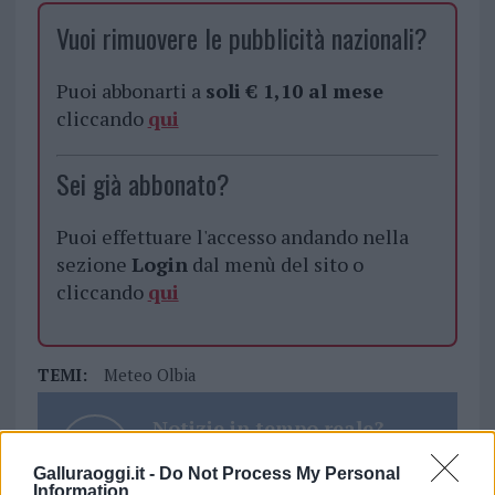
Vuoi rimuovere le pubblicità nazionali?
Puoi abbonarti a
soli € 1,10 al mese
cliccando
qui
Sei già abbonato?
Puoi effettuare l'accesso andando nella
sezione
Login
dal menù del sito o
cliccando
qui
TEMI:
Meteo Olbia
Notizie in tempo reale?
Entra nel canale telegram di
Galluraoggi.it -
Do Not Process My Personal
GalluraOggi.it
Information