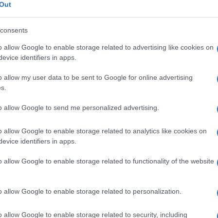
Out
azionali?
consents
o allow Google to enable storage related to advertising like cookies on
 mese
cliccando
qui
evice identifiers in apps.
o allow my user data to be sent to Google for online advertising
s.
do nella sezione
Login
dal menù del sito o
to allow Google to send me personalized advertising.
o allow Google to enable storage related to analytics like cookies on
evice identifiers in apps.
Notizie Latina
Notizie Olbia
Notizie Trastevere
o allow Google to enable storage related to functionality of the website
re Olbia
Ultras Latina
Ultras Olbia
o allow Google to enable storage related to personalization.
eale?
gram di GalluraOggi.it
o allow Google to enable storage related to security, including