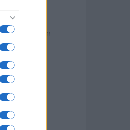
I nostri cari
Giovannimaria Cabras