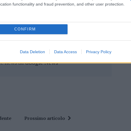
cation functionality and fraud prevention, and other user protection.
lazioni, i tuoi video e le tue foto
ro +39 345 356 7512
CONFIRM
Data Deletion
Data Access
Privacy Policy
ime news da
Google News
dente
Prossimo articolo