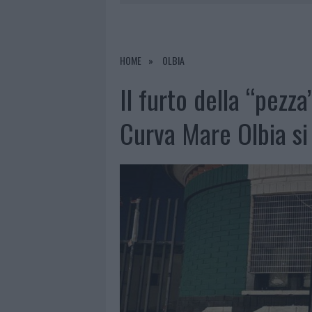
LA GALLURA
7 AGOSTO 2026
|
MICHELLE HUNZIKER IN GALLURA,
7 AGOSTO 2026
|
CALANGIANUS, DOPO LE POLEMIC
HOME
OLBIA
7 AGOSTO 2026
|
OLBIA, DIVIETO DI SOSTA CONT
Il furto della “pezza
7 AGOSTO 2026
|
PAUSA CAFFÈ IMPECCABILE: COME 
Curva Mare Olbia si 