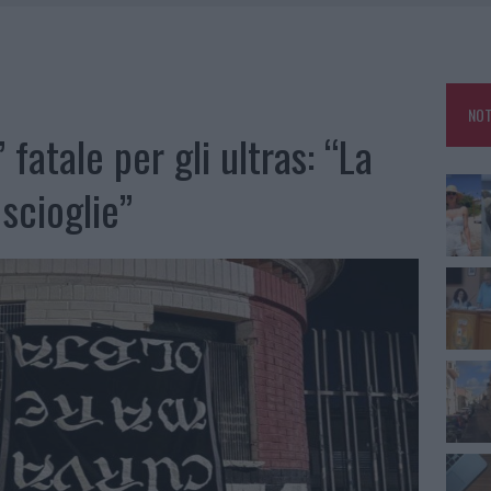
 BELLA ANCHE DAL VIVO: UN AMICO VIP SVELA COME FA
HE IL CENTRO ACCOGLIENZA MINORI CHIUDE
NOT
RO SPACCIO E DEGRADO: ESPLODE LA PROTESTA
” fatale per gli ultras: “La
SCEGLIERE LA SOLUZIONE IDEALE PER LA CASA E L’UFFICIO
scioglie”