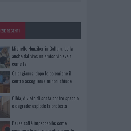
IZIE RECENTI
Michelle Hunziker in Gallura, bella
anche dal vivo: un amico vip svela
come fa
Calangianus, dopo le polemiche il
centro accoglienza minori chiude
Olbia, divieto di sosta contro spaccio
e degrado: esplode la protesta
Pausa caffè impeccabile: come
scegliere la soluzione ideale per la