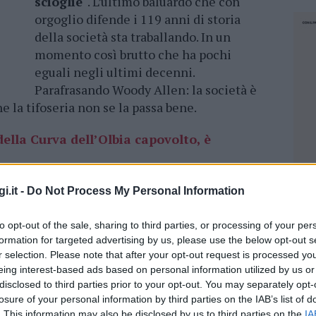
scioglie
“. L’ultimo baluardo che con
orgoglio difende i 119 anni di storia
della società sta traballando. In un
momento così brutto che ha pochi
eguali negli ultimi decenni.
Parafrasando Woody Allen: la società è
che la tifoseria non se la passa bene.
della Curva dell’Olbia capovolto, è
i.it -
Do Not Process My Personal Information
coledì 28 ottobre i bianchi hanno giocato nella
’occasione, però, i
tifosi del Latina
si sono
to opt-out of the sale, sharing to third parties, or processing of your per
triscione col nome “Curva Mare Olbia”. La
formation for targeted advertising by us, please use the below opt-out s
 proprio a Olbia la loro prima trasferta
r selection. Please note that after your opt-out request is processed y
riscione
esposto al contrario
, può aver
eing interest-based ads based on personal information utilized by us or
o olbiese.
disclosed to third parties prior to your opt-out. You may separately opt-
losure of your personal information by third parties on the IAB’s list of
NEC
la fine del gruppo, ma non chiarisce che forma
. This information may also be disclosed by us to third parties on the
IA