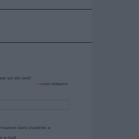
cate sul sito web!
*
campo obbligatorio
rmazioni siano trasferite a
e e-mail.