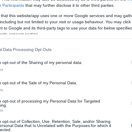
Participants
that may further disclose it to other third parties.
e. “La Curva Mare si scioglie – scrivono in modo
ungere, i fatti e l’accaduto li teniamo per noi.
 that this website/app uses one or more Google services and may gath
i ultras”.
including but not limited to your visit or usage behaviour. You may click 
 to Google and its third-party tags to use your data for below specifi
ogle consent section.
l Data Processing Opt Outs
o opt-out of the Sharing of my personal data.
In
o opt-out of the Sale of my Personal Data.
In
to opt-out of processing my Personal Data for Targeted
ing.
In
o opt-out of Collection, Use, Retention, Sale, and/or Sharing
ersonal Data that Is Unrelated with the Purposes for which it
lected.