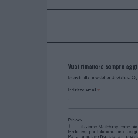
o
r
st
A
o
p
k
p
Vuoi rimanere sempre agg
Iscriviti alla newsletter di Gallura O
*
Indirizzo email
Privacy
Utilizziamo Mailchimp come piatt
Mailchimp per l'elaborazione.
Leggi 
Potrai annullare l'iscrizione in qual