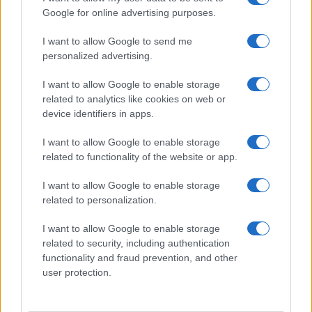
mondo per una notte
Google for online advertising purposes.
I want to allow Google to send me
Giorgia Meloni a La Maddalena, la vicesindaco:
personalized advertising.
“Orgoglio e discrezione per visita privata̶…
I want to allow Google to enable storage
related to analytics like cookies on web or
Incendio nella notte a Olbia, a fuoco due furgoni
device identifiers in apps.
I want to allow Google to enable storage
related to functionality of the website or app.
A fuoco un deposito con bombole, intervento dei
vigili del fuoco a Rudalza
I want to allow Google to enable storage
related to personalization.
Ristorante distrutto dalle fiamme a La
I want to allow Google to enable storage
Maddalena, incendio a Monti d’à rena
related to security, including authentication
functionality and fraud prevention, and other
user protection.
Le previsioni meteo per il weekend a Olbia e in
Gallura