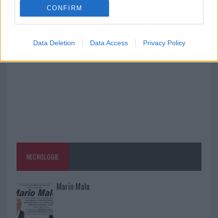
CONFIRM
Michelle Hunziker in Gallura, bella anche dal
vivo: un amico vip svela come fa
Data Deletion
Data Access
Privacy Policy
NECROLOGIE
Mario Malu