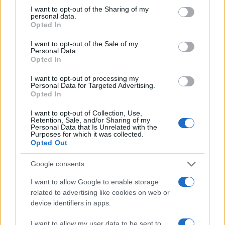
Ricevi le nostre ultime news
not limited to your visit or usage behaviour. You may click to
I want to opt-out of the Sharing of my
personal data.
grant or deny consent to Google and its third-party tags to
Opted In
use your data for below specified purposes in below Google
da
Google News
consent section.
I want to opt-out of the Sale of my
Personal Data.
Opted In
Condividi l'articolo
I want to opt-out of processing my
Personal Data for Targeted Advertising.
F
T
Pi
W
S
Opted In
a
w
n
h
h
I want to opt-out of Collection, Use,
Retention, Sale, and/or Sharing of my
ce
it
te
at
a
Personal Data that Is Unrelated with the
Articolo precedente
Purposes for which it was collected.
b
te
re
s
re
Prossimo articolo
Opted Out
o
r
st
A
Google consents
o
p
I want to allow Google to enable storage
NOTIZIE RECENTI
k
p
related to advertising like cookies on web or
device identifiers in apps.
Jovanotti, Gabry Ponte e Alfa: Olbia ombelico del
I want to allow my user data to be sent to