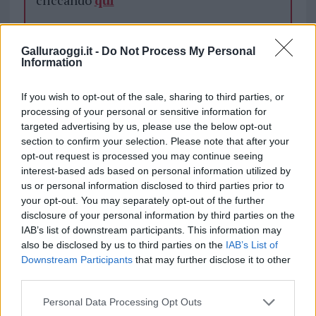
cliccando
qui
Galluraoggi.it -
Do Not Process My Personal
TEMI:
Duville Olbia
San Simplicio Olbia
Information
Inviaci le tue segnalazioni,
If you wish to opt-out of the sale, sharing to third parties, or
i tuoi video e le tue foto
processing of your personal or sensitive information for
Su WhatsApp al numero +39
targeted advertising by us, please use the below opt-out
345 356 7512
section to confirm your selection. Please note that after your
opt-out request is processed you may continue seeing
interest-based ads based on personal information utilized by
us or personal information disclosed to third parties prior to
your opt-out. You may separately opt-out of the further
Notizie in tempo reale?
disclosure of your personal information by third parties on the
Entra nel canale telegram di
IAB’s list of downstream participants. This information may
GalluraOggi.it
also be disclosed by us to third parties on the
IAB’s List of
Downstream Participants
that may further disclose it to other
third parties.
Please note that this website/app uses one or more Google
Personal Data Processing Opt Outs
services and may gather and store information including but