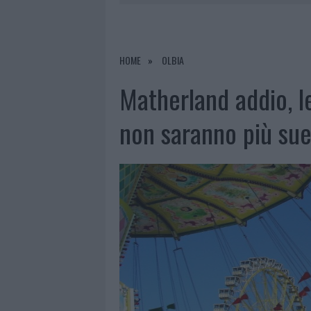
8 AGOSTO 2026
|
RISTORANTE DISTRUTTO DALLE F
7 AGOSTO 2026
|
LE PREVISIONI METEO PER IL WEE
7 AGOSTO 2026
|
MICHELLE HUNZIKER IN GALLURA,
HOME
OLBIA
8 AGOSTO 2026
|
INCENDIO NELLA NOTTE A OLBIA,
Matherland addio, le
non saranno più su