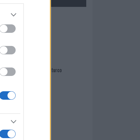
Mario Malu
Paolo Pinna
Martina Agostina Diturco
I nostri cari
I nostri cari