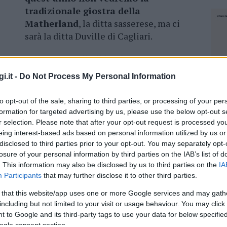
tradizionale giostra della
Matherland
, la ditta sasserese, ma ci
sarà la ditta Duville di Cagliari.
E’ il Comune di Olbia ad aver assegnato
uville stilando una graduatoria.
Pare che la
i.it -
Do Not Process My Personal Information
le irregolarità nella documentazione
to opt-out of the sale, sharing to third parties, or processing of your per
formation for targeted advertising by us, please use the below opt-out s
 inizierà l’allestimento del Lunapark al
r selection. Please note that after your opt-out request is processed y
tta Matherland, che da anni è stata presente
eing interest-based ads based on personal information utilized by us or
 presenterà un ricorso contro questa
disclosed to third parties prior to your opt-out. You may separately opt-
losure of your personal information by third parties on the IAB’s list of
. This information may also be disclosed by us to third parties on the
IA
Participants
that may further disclose it to other third parties.
 that this website/app uses one or more Google services and may gath
including but not limited to your visit or usage behaviour. You may click 
azionali?
 to Google and its third-party tags to use your data for below specifi
NEC
ogle consent section.