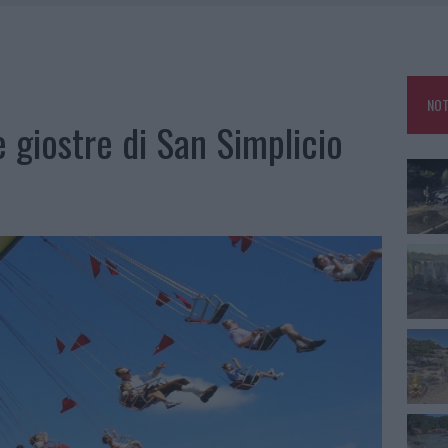
IAMME A LA MADDALENA, INCENDIO A MONTI D’À RENA
KEND A OLBIA E IN GALLURA
 BELLA ANCHE DAL VIVO: UN AMICO VIP SVELA COME FA
NOT
 A FUOCO DUE FURGONI
 giostre di San Simplicio
e