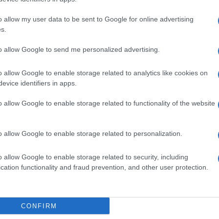
o allow my user data to be sent to Google for online advertising
s.
ime news da
Google News
to allow Google to send me personalized advertising.
o allow Google to enable storage related to analytics like cookies on
evice identifiers in apps.
o allow Google to enable storage related to functionality of the website
o allow Google to enable storage related to personalization.
dente
Prossimo articolo
o allow Google to enable storage related to security, including
cation functionality and fraud prevention, and other user protection.
Invia un Comunicato Stampa
|
Pubblicità
|
Segnala
CONFIRM