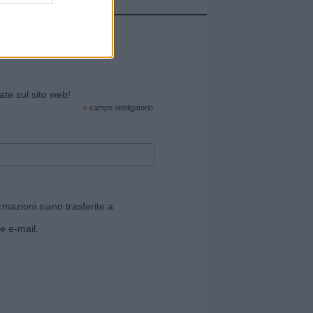
cate sul sito web!
*
campo obbligatorio
rmazioni siano trasferite a
e e-mail.