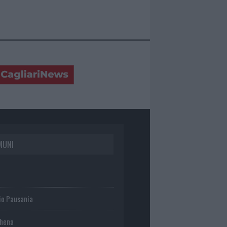
MUNI
io Pausania
chena