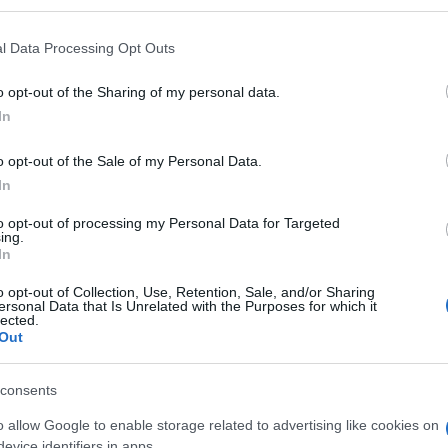
 mese
cliccando
qui
l Data Processing Opt Outs
o opt-out of the Sharing of my personal data.
In
do nella sezione
Login
dal menù del sito o
o opt-out of the Sale of my Personal Data.
In
to opt-out of processing my Personal Data for Targeted
plicio Olbia
Matherland Olbia
ing.
In
eale?
o opt-out of Collection, Use, Retention, Sale, and/or Sharing
gram di GalluraOggi.it
ersonal Data that Is Unrelated with the Purposes for which it
lected.
Out
consents
lazioni, i tuoi video e le tue foto
o allow Google to enable storage related to advertising like cookies on
ro +39 345 356 7512
evice identifiers in apps.