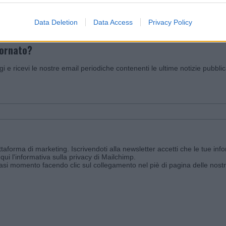
Data Deletion
Data Access
Privacy Policy
iornato?
ggi e ricevi le nostre email periodiche contenenti le ultime notizie pubbli
aforma di marketing. Iscrivendoti alla newsletter accetti che le tue info
qui l'informativa sulla privacy di Mailchimp
.
siasi momento facendo clic sul collegamento nel piè di pagina delle nostr