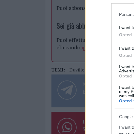
Puoi abbonarti a
soli € 1,10 al
Persona
Sei già abbonato?
I want t
Opted 
Puoi effettuare l'accesso andan
cliccando
qui
I want t
Opted 
I want 
TEMI:
Duville Olbia
Festa Di San Sim
Advertis
Opted 
Notizie in tempo r
I want t
Entra nel canale tele
of my P
was col
Opted 
Google 
Inviaci le tue segna
I want t
Su WhatsApp al nume
web or d