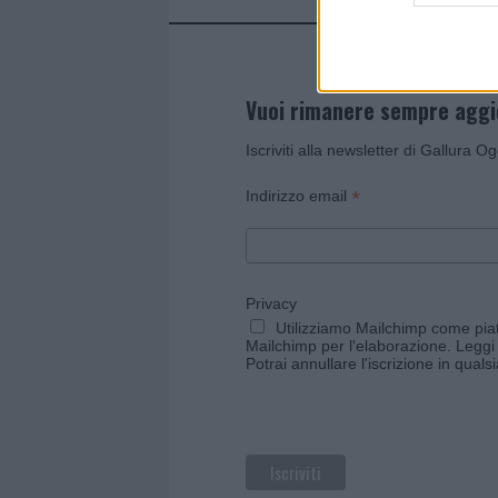
Vuoi rimanere sempre agg
Iscriviti alla newsletter di Gallura O
*
Indirizzo email
Privacy
Utilizziamo Mailchimp come piatt
Mailchimp per l'elaborazione.
Leggi 
Potrai annullare l'iscrizione in qual