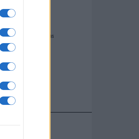
I nostri cari
Giovannimaria Cabras