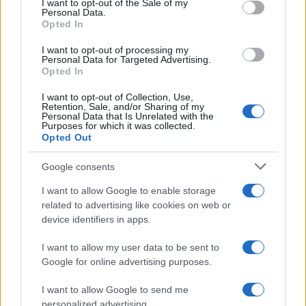
I want to opt-out of the Sale of my
F
T
Pi
W
S
Personal Data.
Opted In
a
w
n
h
h
I want to opt-out of processing my
ce
it
te
at
a
Personal Data for Targeted Advertising.
Articolo precedente
Opted In
b
te
re
s
re
Prossimo articolo
o
r
st
A
I want to opt-out of Collection, Use,
Retention, Sale, and/or Sharing of my
Personal Data that Is Unrelated with the
o
p
Purposes for which it was collected.
NOTIZIE RECENTI
Opted Out
k
p
Google consents
Jovanotti, Gabry Ponte e Alfa: Olbia ombelico del
I want to allow Google to enable storage
mondo per una notte
related to advertising like cookies on web or
device identifiers in apps.
Giorgia Meloni a La Maddalena, la vicesindaco:
I want to allow my user data to be sent to
“Orgoglio e discrezione per visita privata̶…
Google for online advertising purposes.
I want to allow Google to send me
Incendio nella notte a Olbia, a fuoco due furgoni
personalized advertising.