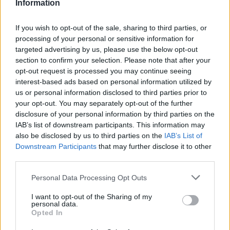
GalluraOggi.it
Information
If you wish to opt-out of the sale, sharing to third parties, or
processing of your personal or sensitive information for
targeted advertising by us, please use the below opt-out
Inviaci le tue segnalazioni,
section to confirm your selection. Please note that after your
i tuoi video e le tue foto
opt-out request is processed you may continue seeing
Su WhatsApp al numero +39
interest-based ads based on personal information utilized by
345 356 7512
us or personal information disclosed to third parties prior to
your opt-out. You may separately opt-out of the further
disclosure of your personal information by third parties on the
IAB’s list of downstream participants. This information may
also be disclosed by us to third parties on the
IAB’s List of
Downstream Participants
that may further disclose it to other
Ricevi le nostre ultime news
third parties.
Please note that this website/app uses one or more Google
Personal Data Processing Opt Outs
da
Google News
services and may gather and store information including but
not limited to your visit or usage behaviour. You may click to
I want to opt-out of the Sharing of my
personal data.
grant or deny consent to Google and its third-party tags to
Opted In
use your data for below specified purposes in below Google
Condividi l'articolo
consent section.