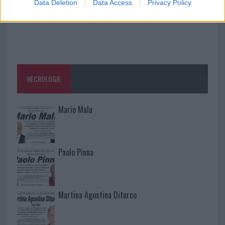
Data Deletion
Data Access
Privacy Policy
NECROLOGIE
Mario Malu
Paolo Pinna
Martina Agostina Diturco