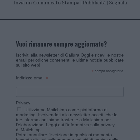
Invia un Comunicato Stampa
|
Pubblicità
|
Segnala
Vuoi rimanere sempre aggiornato?
Iscriviti alla newsletter di Gallura Oggi e ricevi le nostre
email periodiche contenenti le ultime notizie pubblicate
sul sito web!
*
campo obbligatorio
*
Indirizzo email
Privacy
Utilizziamo Mailchimp come piattaforma di
marketing. Iscrivendoti alla newsletter accetti che le
tue informazioni siano trasferite a Mailchimp per
l'elaborazione.
Leggi qui l'informativa sulla privacy
di Mailchimp
.
Potrai annullare l'iscrizione in qualsiasi momento
facendo clic sul collegamento nel piè di pagina delle