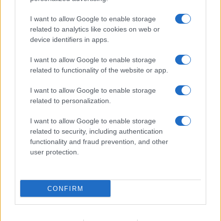
I want to allow Google to enable storage
related to analytics like cookies on web or
A fuoco un deposito con bombole, intervento dei
device identifiers in apps.
vigili del fuoco a Rudalza
I want to allow Google to enable storage
related to functionality of the website or app.
Ristorante distrutto dalle fiamme a La
Maddalena, incendio a Monti d’à rena
I want to allow Google to enable storage
related to personalization.
Le previsioni meteo per il weekend a Olbia e in
I want to allow Google to enable storage
Gallura
related to security, including authentication
functionality and fraud prevention, and other
user protection.
Michelle Hunziker in Gallura, bella anche dal
vivo: un amico vip svela come fa
CONFIRM