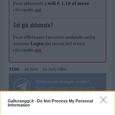
Puoi abbonarti a
soli € 1,10 al mese
cliccando
qui
Sei già abbonato?
Puoi effettuare l'accesso andando nella
sezione
Login
dal menù del sito o
cliccando
qui
TEMI:
Air Italy
Air Italy Olbia
Notizie in tempo reale?
Entra nel canale telegram di
GalluraOggi.it
Galluraoggi.it -
Do Not Process My Personal
Information