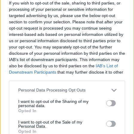
If you wish to opt-out of the sale, sharing to third parties, or
Inviaci le tue segnalazioni,
processing of your personal or sensitive information for
i tuoi video e le tue foto
targeted advertising by us, please use the below opt-out
Su WhatsApp al numero +39
section to confirm your selection. Please note that after your
345 356 7512
opt-out request is processed you may continue seeing
interest-based ads based on personal information utilized by
us or personal information disclosed to third parties prior to
your opt-out. You may separately opt-out of the further
disclosure of your personal information by third parties on the
IAB’s list of downstream participants. This information may
Ricevi le nostre ultime news
also be disclosed by us to third parties on the
IAB’s List of
Downstream Participants
that may further disclose it to other
da
Google News
third parties.
Please note that this website/app uses one or more Google
Personal Data Processing Opt Outs
services and may gather and store information including but
Condividi l'articolo
not limited to your visit or usage behaviour. You may click to
I want to opt-out of the Sharing of my
personal data.
grant or deny consent to Google and its third-party tags to
Opted In
F
T
Pi
W
S
use your data for below specified purposes in below Google
consent section.
a
w
n
h
h
I want to opt-out of the Sale of my
Personal Data.
Opted In