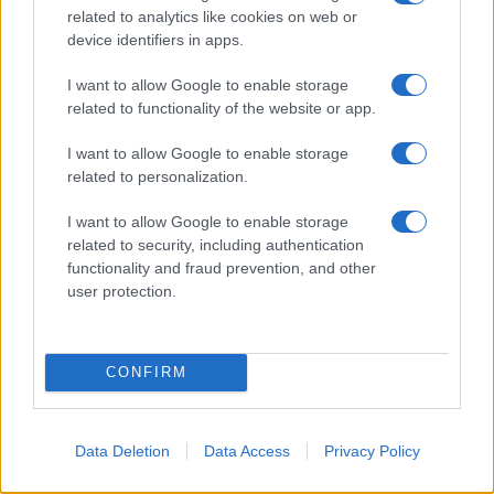
un ferito
related to analytics like cookies on web or
device identifiers in apps.
Sangue, musica e solidarietà con Avis Olbia al
I want to allow Google to enable storage
Delta Center
related to functionality of the website or app.
I want to allow Google to enable storage
Meteo Olbia 9 agosto, temperature in calo
related to personalization.
I want to allow Google to enable storage
related to security, including authentication
Salmo finisce in ospedale a Catania, ma il tour
functionality and fraud prevention, and other
va avanti: “Sicilia, ci sono”
user protection.
CONFIRM
Data Deletion
Data Access
Privacy Policy