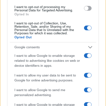
ce
it
te
at
a
Articolo precedente
b
te
re
s
re
Prossimo articolo
I want to opt-out of processing my
Personal Data for Targeted Advertising.
o
r
st
A
Opted In
o
p
I want to opt-out of Collection, Use,
NOTIZIE RECENTI
Retention, Sale, and/or Sharing of my
k
p
Personal Data that Is Unrelated with the
Purposes for which it was collected.
Opted Out
Controlli rafforzati in Costa Smeralda, 20
arresti e 135 denunce
Google consents
I want to allow Google to enable storage
Tre milioni di euro dalla Provincia Gallura per
related to advertising like cookies on web or
device identifiers in apps.
nuove aule nelle scuole di Olbia
I want to allow my user data to be sent to
Google for online advertising purposes.
Incidente sulla provinciale 125, paura tra Olbia e
Arzachena
I want to allow Google to send me
personalized advertising.
Incidente sulla strada provinciale ad Arzachena,
I want to allow Google to enable storage