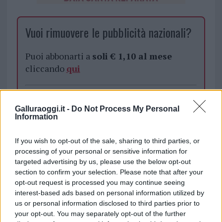
Vuoi rimuovere le pubblicità nazionali?
Puoi abbonarti a
soli € 1,10 al mese
cliccando
qui
Sei già abbonato?
Galluraoggi.it -
Do Not Process My Personal
Information
Puoi effettuare l'accesso andando nella
sezione
Login
dal menù del sito o
If you wish to opt-out of the sale, sharing to third parties, or
cliccando
qui
processing of your personal or sensitive information for
targeted advertising by us, please use the below opt-out
section to confirm your selection. Please note that after your
opt-out request is processed you may continue seeing
TEMI:
Caffetteria Della Nonna
interest-based ads based on personal information utilized by
us or personal information disclosed to third parties prior to
Inviaci le tue segnalazioni,
your opt-out. You may separately opt-out of the further
i tuoi video e le tue foto