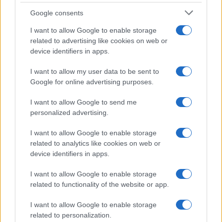
Google consents
F
T
Pi
W
S
a
w
n
h
h
I want to allow Google to enable storage
related to advertising like cookies on web or
ce
it
te
at
a
device identifiers in apps.
Articolo precedente
b
te
re
s
re
Prossimo articolo
I want to allow my user data to be sent to
o
r
st
A
Google for online advertising purposes.
o
p
I want to allow Google to send me
NOTIZIE RECENTI
k
p
personalized advertising.
I want to allow Google to enable storage
Incidente sulla strada provinciale ad Arzachena,
related to analytics like cookies on web or
un ferito
device identifiers in apps.
I want to allow Google to enable storage
Sangue, musica e solidarietà con Avis Olbia al
related to functionality of the website or app.
Delta Center
I want to allow Google to enable storage
related to personalization.
Meteo Olbia 9 agosto, temperature in calo