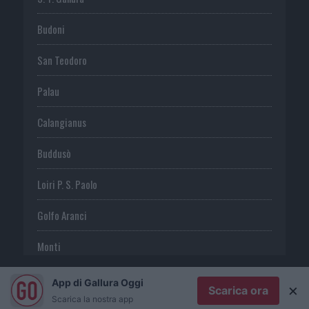
Budoni
San Teodoro
Palau
Calangianus
Buddusò
Loiri P. S. Paolo
Golfo Aranci
Monti
Telti
App di Gallura Oggi
×
Scarica ora
Scarica la nostra app
S. Antonio di G.