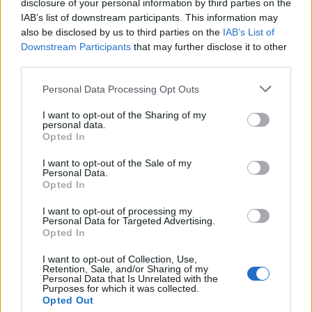
disclosure of your personal information by third parties on the
Su WhatsApp al numero +39
IAB’s list of downstream participants. This information may
345 356 7512
also be disclosed by us to third parties on the
IAB’s List of
Downstream Participants
that may further disclose it to other
third parties.
Please note that this website/app uses one or more Google
Personal Data Processing Opt Outs
Notizie in tempo reale?
services and may gather and store information including but
not limited to your visit or usage behaviour. You may click to
I want to opt-out of the Sharing of my
Entra nel canale telegram di
personal data.
grant or deny consent to Google and its third-party tags to
GalluraOggi.it
Opted In
use your data for below specified purposes in below Google
consent section.
I want to opt-out of the Sale of my
Personal Data.
Opted In
I want to opt-out of processing my
Ricevi le nostre ultime news
Personal Data for Targeted Advertising.
Opted In
da
Google News
I want to opt-out of Collection, Use,
Retention, Sale, and/or Sharing of my
Personal Data that Is Unrelated with the
Purposes for which it was collected.
Opted Out
Condividi l'articolo