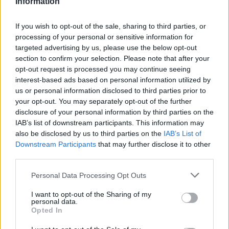
minori, Albieri: “Episodi gravissimi”
Information
If you wish to opt-out of the sale, sharing to third parties, or
Gallura, finti clienti svuotano le suite: furto da
processing of your personal or sensitive information for
50mila nel resort
targeted advertising by us, please use the below opt-out
section to confirm your selection. Please note that after your
opt-out request is processed you may continue seeing
Meteo Olbia 7 agosto, sole e caldo tornano
interest-based ads based on personal information utilized by
protagonisti
us or personal information disclosed to third parties prior to
your opt-out. You may separately opt-out of the further
disclosure of your personal information by third parties on the
Test tunnel Olbia: rampe chiuse ancora fino a
IAB’s list of downstream participants. This information may
fine agosto
also be disclosed by us to third parties on the
IAB’s List of
Downstream Participants
that may further disclose it to other
third parties.
Aggius conquista la classifica delle mete più
Please note that this website/app uses one or more Google
amate dell’estate 2026
Personal Data Processing Opt Outs
services and may gather and store information including but
not limited to your visit or usage behaviour. You may click to
I want to opt-out of the Sharing of my
personal data.
grant or deny consent to Google and its third-party tags to
Opted In
use your data for below specified purposes in below Google
consent section.