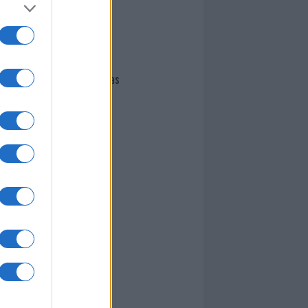
I nostri cari
Giovannimaria Cabras