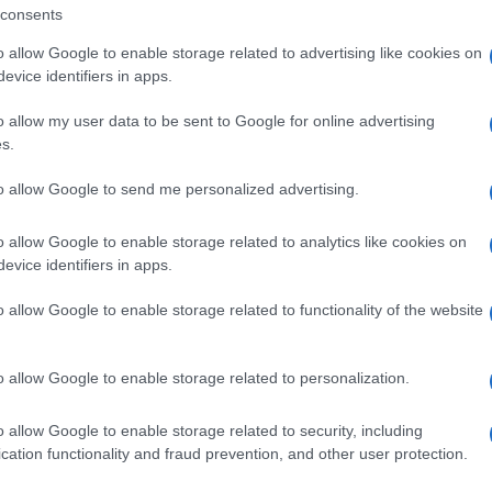
gram di GalluraOggi.it
consents
o allow Google to enable storage related to advertising like cookies on
evice identifiers in apps.
lazioni, i tuoi video e le tue foto
o allow my user data to be sent to Google for online advertising
ro +39 345 356 7512
s.
to allow Google to send me personalized advertising.
o allow Google to enable storage related to analytics like cookies on
ime news da
Google News
evice identifiers in apps.
o allow Google to enable storage related to functionality of the website
o allow Google to enable storage related to personalization.
o allow Google to enable storage related to security, including
cation functionality and fraud prevention, and other user protection.
dente
Prossimo articolo