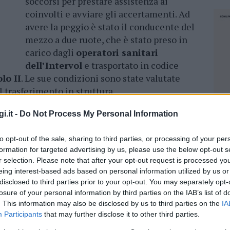
soccorsi per prestare assistenza ai
coinvolti e avviare gli accertamenti. Ad
avere la peggio è stato il conducente del
mezzo a due ruote, che è stato preso in
carico dagli
operatori sanitari
dell’Intervol
e trasportato in codice
lo II
. Le sue condizioni sono state valutate
l trasferimento in struttura.
dente sulla strada per San Pantaleo:
i.it -
Do Not Process My Personal Information
to opt-out of the sale, sharing to third parties, or processing of your per
formation for targeted advertising by us, please use the below opt-out s
nti anche gli
agenti della Polizia locale
,
r selection. Please note that after your opt-out request is processed y
ricostruire con precisione la dinamica
eing interest-based ads based on personal information utilized by us or
mportato rallentamenti alla circolazione nella
disclosed to third parties prior to your opt-out. You may separately opt-
essario alle operazioni di soccorso e messa in
losure of your personal information by third parties on the IAB’s list of
. This information may also be disclosed by us to third parties on the
IA
no in corso gli
accertamenti per chiarire le
Participants
that may further disclose it to other third parties.
he hanno portato allo scontro tra i due mezzi.
NEC