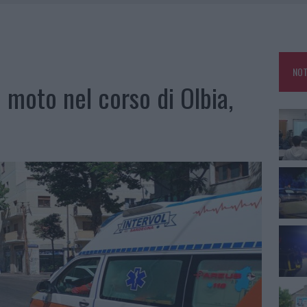
NCIALE AD ARZACHENA, UN FERITO
CON AVIS OLBIA AL DELTA CENTER
ATURE IN CALO
NOT
VINCIA GALLURA PER NUOVE AULE NELLE SCUOLE DI OLBIA
 moto nel corso di Olbia,