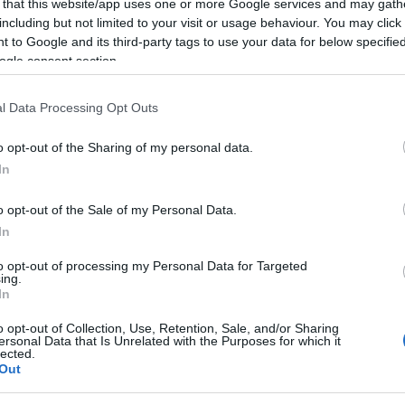
 that this website/app uses one or more Google services and may gath
including but not limited to your visit or usage behaviour. You may click 
 to Google and its third-party tags to use your data for below specifi
ogle consent section.
azionali?
l Data Processing Opt Outs
 mese
cliccando
qui
o opt-out of the Sharing of my personal data.
In
o opt-out of the Sale of my Personal Data.
do nella sezione
Login
dal menù del sito o
In
to opt-out of processing my Personal Data for Targeted
ing.
In
te Olbia
Notizie Olbia
o opt-out of Collection, Use, Retention, Sale, and/or Sharing
ia Locale Olbia
ersonal Data that Is Unrelated with the Purposes for which it
lected.
Out
eale?