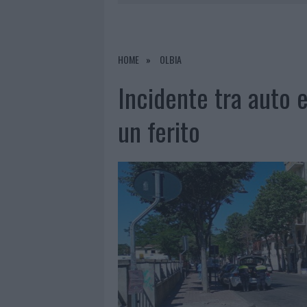
9 AGOSTO 2026
|
INCIDENTE SULLA STRADA PROVI
8 AGOSTO 2026
|
SANGUE, MUSICA E SOLIDARIETÀ 
8 AGOSTO 2026
|
METEO OLBIA 9 AGOSTO, TEMPER
HOME
OLBIA
9 AGOSTO 2026
|
TRE MILIONI DI EURO DALLA PRO
Incidente tra auto e
un ferito