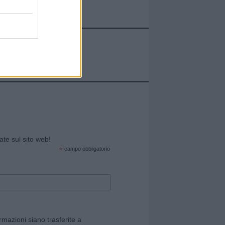
cate sul sito web!
*
campo obbligatorio
rmazioni siano trasferite a