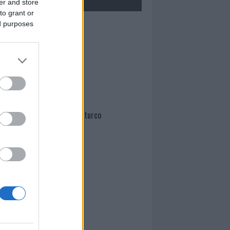
er and store
to grant or
ed purposes
Mario Malu
Paolo Pinna
Martina Agostina Diturco
I nostri cari
I nostri cari