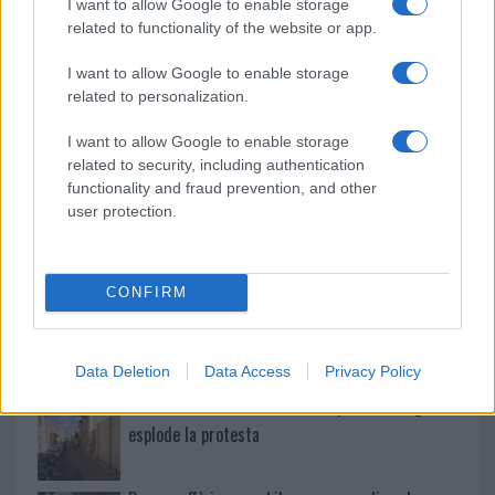
I want to allow Google to enable storage
Ristorante distrutto dalle fiamme a La
related to functionality of the website or app.
Maddalena, incendio a Monti d’à rena
I want to allow Google to enable storage
related to personalization.
Le previsioni meteo per il weekend a Olbia e in
I want to allow Google to enable storage
Gallura
related to security, including authentication
functionality and fraud prevention, and other
user protection.
Michelle Hunziker in Gallura, bella anche dal
vivo: un amico vip svela come fa
CONFIRM
Calangianus, dopo le polemiche il centro
accoglienza minori chiude
Data Deletion
Data Access
Privacy Policy
Olbia, divieto di sosta contro spaccio e degrado:
esplode la protesta