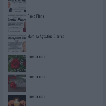
Paolo Pinna
Martina Agostina Diturco
I nostri cari
I nostri cari
I nostri cari