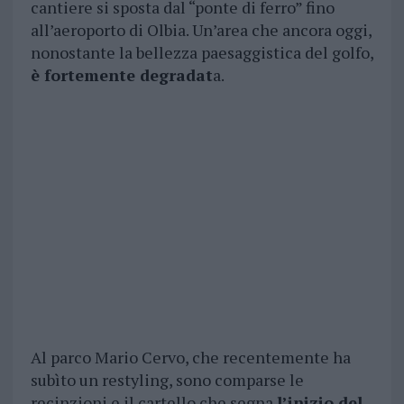
cantiere si sposta dal “ponte di ferro” fino
all’aeroporto di Olbia. Un’area che ancora oggi,
nonostante la bellezza paesaggistica del golfo,
è fortemente degradat
a.
Al parco Mario Cervo, che recentemente ha
subìto un restyling, sono comparse le
recinzioni e il cartello che segna
l’inizio del