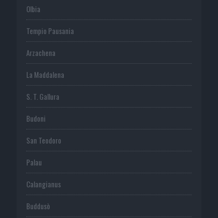
Olbia
Tempio Pausania
Arzachena
La Maddalena
S. T. Gallura
Budoni
San Teodoro
Palau
Calangianus
Buddusò