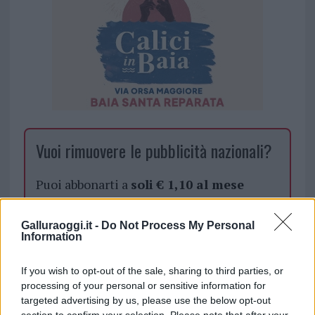
Vuoi rimuovere le pubblicità nazionali?
Puoi abbonarti a
soli € 1,10 al mese
cliccando
qui
Galluraoggi.it -
Do Not Process My Personal
Information
Sei già abbonato?
If you wish to opt-out of the sale, sharing to third parties, or
Puoi effettuare l'accesso andando nella
processing of your personal or sensitive information for
sezione
Login
dal menù del sito o
targeted advertising by us, please use the below opt-out
cliccando
qui
section to confirm your selection. Please note that after your