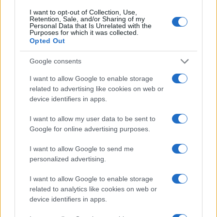
I want to opt-out of Collection, Use,
Retention, Sale, and/or Sharing of my
Personal Data that Is Unrelated with the
Ricevi le nostre ultime news
Purposes for which it was collected.
Opted Out
da
Google News
Google consents
I want to allow Google to enable storage
related to advertising like cookies on web or
Condividi l'articolo
device identifiers in apps.
F
T
Pi
W
S
I want to allow my user data to be sent to
a
w
n
h
h
Google for online advertising purposes.
ce
it
te
at
a
Articolo precedente
I want to allow Google to send me
b
te
re
s
re
personalized advertising.
Prossimo articolo
o
r
st
A
I want to allow Google to enable storage
o
p
related to analytics like cookies on web or
device identifiers in apps.
NOTIZIE RECENTI
k
p