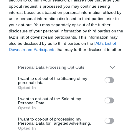
opt-out request is processed you may continue seeing
interest-based ads based on personal information utilized by
us or personal information disclosed to third parties prior to
TEMI:
Ansa Sud Olbia
Iti Olbia
Iti Progetto
your opt-out. You may separately opt-out of the further
Lungomare Olbia
Parco Mario Cervo Olbia
disclosure of your personal information by third parties on the
Pista Ciclopedonale Olbia
Quartiere Sacra Famiglia
IAB’s list of downstream participants. This information may
also be disclosed by us to third parties on the
IAB’s List of
Notizie in tempo reale?
Downstream Participants
that may further disclose it to other
third parties.
Entra nel canale telegram di
GalluraOggi.it
Please note that this website/app uses one or more Google
Personal Data Processing Opt Outs
services and may gather and store information including but
not limited to your visit or usage behaviour. You may click to
I want to opt-out of the Sharing of my
personal data.
grant or deny consent to Google and its third-party tags to
Opted In
use your data for below specified purposes in below Google
Inviaci le tue segnalazioni,
consent section.
I want to opt-out of the Sale of my
i tuoi video e le tue foto
Personal Data.
Opted In
Su WhatsApp al numero +39
345 356 7512
I want to opt-out of processing my
Personal Data for Targeted Advertising.
Opted In