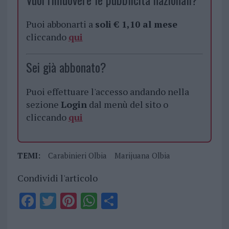
Puoi abbonarti a
soli € 1,10 al mese
cliccando
qui
Sei già abbonato?
Puoi effettuare l'accesso andando nella
sezione
Login
dal menù del sito o
cliccando
qui
TEMI:
Carabinieri Olbia
Marijuana Olbia
Condividi l'articolo
F
T
Pi
W
S
a
w
n
h
h