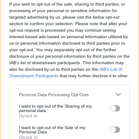
amate dell’estate 2026
If you wish to opt-out of the sale, sharing to third parties, or
processing of your personal or sensitive information for
targeted advertising by us, please use the below opt-out
Nuovi posti auto in via La Marmora, parcheggio
section to confirm your selection. Please note that after your
provvisorio a La Maddalena
opt-out request is processed you may continue seeing
interest-based ads based on personal information utilized by
us or personal information disclosed to third parties prior to
Allarme truffe a Berchidda, falsi incaricati
your opt-out. You may separately opt-out of the further
bussano alle porte
disclosure of your personal information by third parties on the
IAB’s list of downstream participants. This information may
also be disclosed by us to third parties on the
IAB’s List of
Notre-Dame de Paris conquista Olbia, la prima
Downstream Participants
that may further disclose it to other
al Molo Brin è un successo
third parties.
Please note that this website/app uses one or more Google
Personal Data Processing Opt Outs
services and may gather and store information including but
not limited to your visit or usage behaviour. You may click to
I want to opt-out of the Sharing of my
personal data.
grant or deny consent to Google and its third-party tags to
Opted In
use your data for below specified purposes in below Google
consent section.
I want to opt-out of the Sale of my
Personal Data.
Opted In