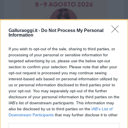
Galluraoggi.it -
Do Not Process My Personal
Information
If you wish to opt-out of the sale, sharing to third parties, or
processing of your personal or sensitive information for
targeted advertising by us, please use the below opt-out
section to confirm your selection. Please note that after your
Vuoi rimuovere le pubblicità nazionali?
opt-out request is processed you may continue seeing
interest-based ads based on personal information utilized by
us or personal information disclosed to third parties prior to
Puoi abbonarti a
soli € 1,10 al mese
your opt-out. You may separately opt-out of the further
cliccando
qui
disclosure of your personal information by third parties on the
IAB’s list of downstream participants. This information may
also be disclosed by us to third parties on the
IAB’s List of
Sei già abbonato?
Downstream Participants
that may further disclose it to other
third parties.
Puoi effettuare l'accesso andando nella