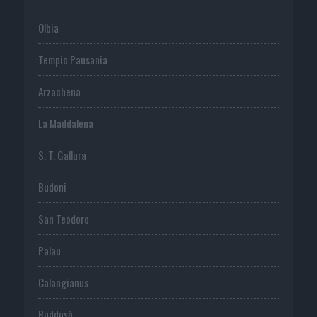
Olbia
Tempio Pausania
Arzachena
La Maddalena
S. T. Gallura
Budoni
San Teodoro
Palau
Calangianus
Buddusò