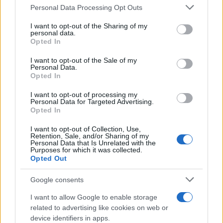
Please note that this website/app uses one or more Google
sezione
Login
dal menù del sito o
Personal Data Processing Opt Outs
services and may gather and store information including but
cliccando
qui
not limited to your visit or usage behaviour. You may click to
I want to opt-out of the Sharing of my
personal data.
grant or deny consent to Google and its third-party tags to
Opted In
use your data for below specified purposes in below Google
consent section.
TEMI:
Droga Olbia
Guardia Di Finanza Olbia
I want to opt-out of the Sale of my
Personal Data.
Spaccio Olbia
Opted In
Inviaci le tue segnalazioni,
I want to opt-out of processing my
Personal Data for Targeted Advertising.
i tuoi video e le tue foto
Opted In
Su WhatsApp al numero +39
I want to opt-out of Collection, Use,
345 356 7512
Retention, Sale, and/or Sharing of my
Personal Data that Is Unrelated with the
Purposes for which it was collected.
Opted Out
Google consents
Notizie in tempo reale?
Entra nel canale telegram di
I want to allow Google to enable storage
GalluraOggi.it
related to advertising like cookies on web or
device identifiers in apps.