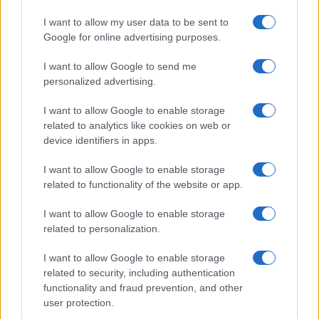
I want to allow my user data to be sent to
Google for online advertising purposes.
Ricevi le nostre ultime news
I want to allow Google to send me
personalized advertising.
da
Google News
I want to allow Google to enable storage
related to analytics like cookies on web or
device identifiers in apps.
Condividi l'articolo
I want to allow Google to enable storage
F
T
Pi
W
S
related to functionality of the website or app.
a
w
n
h
h
I want to allow Google to enable storage
ce
it
te
at
a
related to personalization.
Articolo precedente
b
te
re
s
re
Prossimo articolo
I want to allow Google to enable storage
o
r
st
A
related to security, including authentication
functionality and fraud prevention, and other
o
p
user protection.
NOTIZIE RECENTI