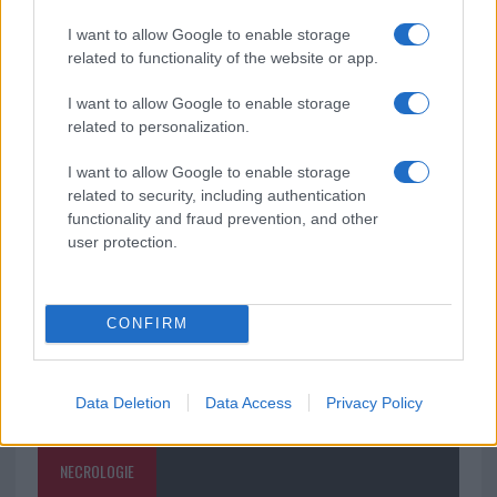
I want to allow Google to enable storage
related to functionality of the website or app.
A fuoco un deposito con bombole, intervento dei
vigili del fuoco a Rudalza
I want to allow Google to enable storage
related to personalization.
Ristorante distrutto dalle fiamme a La
I want to allow Google to enable storage
Maddalena, incendio a Monti d’à rena
related to security, including authentication
functionality and fraud prevention, and other
user protection.
CONFIRM
Data Deletion
Data Access
Privacy Policy
NECROLOGIE