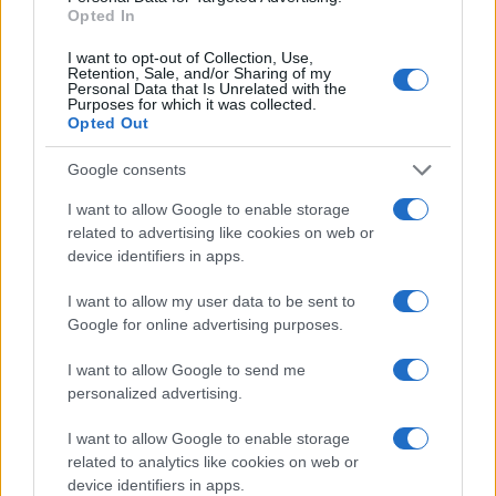
b
te
re
s
re
Opted In
o
r
st
A
I want to opt-out of Collection, Use,
o
p
Retention, Sale, and/or Sharing of my
NOTIZIE RECENTI
Personal Data that Is Unrelated with the
k
p
Purposes for which it was collected.
Opted Out
Meteo Olbia 9 agosto, temperature in calo
Google consents
Salmo finisce in ospedale a Catania, ma il tour
I want to allow Google to enable storage
va avanti: “Sicilia, ci sono”
related to advertising like cookies on web or
device identifiers in apps.
Jovanotti, Gabry Ponte e Alfa: Olbia ombelico del
I want to allow my user data to be sent to
mondo per una notte
Google for online advertising purposes.
Giorgia Meloni a La Maddalena, la vicesindaco:
I want to allow Google to send me
personalized advertising.
“Orgoglio e discrezione per visita privata̶…
I want to allow Google to enable storage
related to analytics like cookies on web or
Incendio nella notte a Olbia, a fuoco due furgoni
device identifiers in apps.