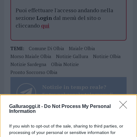
Puoi effettuare l'accesso andando nella
sezione
Login
dal menù del sito o
cliccando
qui
TEMI:
Comune Di Olbia
Maiale Olbia
Morso Maiale Olbia
Notizie Gallura
Notizie Olbia
Notizie Sardegna
Olbia Notizie
Pronto Soccorso Olbia
Notizie in tempo reale?
Entra nel canale telegram di
GalluraOggi.it
Galluraoggi.it -
Do Not Process My Personal
Information
If you wish to opt-out of the sale, sharing to third parties, or
Inviaci le tue segnalazioni,
processing of your personal or sensitive information for