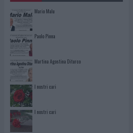
Mario Malu
Paolo Pinna
Martina Agostina Diturco
I nostri cari
I nostri cari