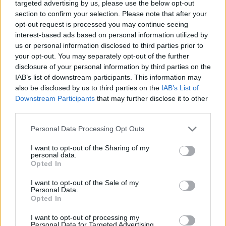
targeted advertising by us, please use the below opt-out
i tuoi video e le tue foto
section to confirm your selection. Please note that after your
Su WhatsApp al numero +39
opt-out request is processed you may continue seeing
345 356 7512
interest-based ads based on personal information utilized by
us or personal information disclosed to third parties prior to
your opt-out. You may separately opt-out of the further
disclosure of your personal information by third parties on the
IAB’s list of downstream participants. This information may
Ricevi le nostre ultime news
also be disclosed by us to third parties on the
IAB’s List of
Downstream Participants
that may further disclose it to other
third parties.
da
Google News
Please note that this website/app uses one or more Google
Personal Data Processing Opt Outs
services and may gather and store information including but
not limited to your visit or usage behaviour. You may click to
I want to opt-out of the Sharing of my
Condividi l'articolo
personal data.
grant or deny consent to Google and its third-party tags to
Opted In
use your data for below specified purposes in below Google
F
T
Pi
W
S
consent section.
I want to opt-out of the Sale of my
a
w
n
h
h
Personal Data.
Opted In
ce
it
te
at
a
Articolo precedente
I want to opt-out of processing my
Prossimo articolo
Personal Data for Targeted Advertising.