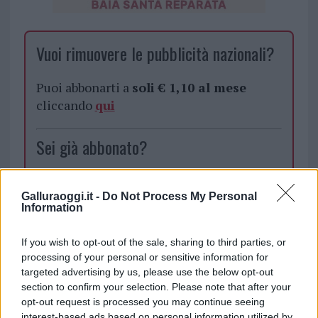
Vuoi rimuovere le pubblicità nazionali?
Puoi abbonarti a
soli € 1,10 al mese
cliccando
qui
Sei già abbonato?
Puoi effettuare l'accesso andando nella
Galluraoggi.it -
Do Not Process My Personal
sezione
Login
dal menù del sito o
Information
cliccando
qui
If you wish to opt-out of the sale, sharing to third parties, or
processing of your personal or sensitive information for
TEMI:
Comune Di Olbia
Falò Olbia
targeted advertising by us, please use the below opt-out
section to confirm your selection. Please note that after your
Ferragosto Olbia
Notizie Olbia
opt-out request is processed you may continue seeing
Ordinanze Ferragosto Olbia
Ordinanze Olbia
interest-based ads based on personal information utilized by