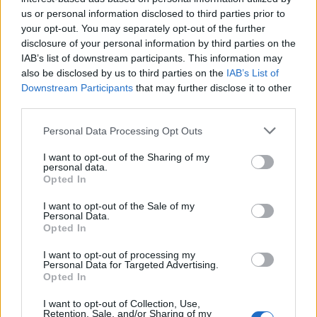
Regole Olbia
Settimo Nizzi
Sindaco Olbia
us or personal information disclosed to third parties prior to
Spiaggia Olbia
your opt-out. You may separately opt-out of the further
disclosure of your personal information by third parties on the
Inviaci le tue segnalazioni,
IAB’s list of downstream participants. This information may
also be disclosed by us to third parties on the
IAB’s List of
i tuoi video e le tue foto
Downstream Participants
that may further disclose it to other
Su WhatsApp al numero +39
third parties.
345 356 7512
Please note that this website/app uses one or more Google
Personal Data Processing Opt Outs
services and may gather and store information including but
not limited to your visit or usage behaviour. You may click to
I want to opt-out of the Sharing of my
personal data.
grant or deny consent to Google and its third-party tags to
Opted In
Notizie in tempo reale?
use your data for below specified purposes in below Google
Entra nel canale telegram di
consent section.
I want to opt-out of the Sale of my
Personal Data.
GalluraOggi.it
Opted In
I want to opt-out of processing my
Personal Data for Targeted Advertising.
Opted In
Ricevi le nostre ultime news
I want to opt-out of Collection, Use,
Retention, Sale, and/or Sharing of my