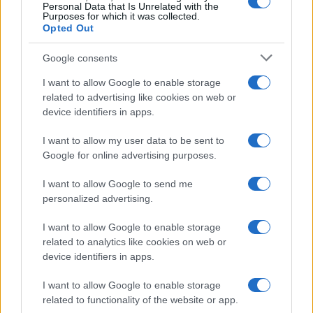
Personal Data that Is Unrelated with the
Purposes for which it was collected.
da
Google News
Opted Out
Google consents
Condividi l'articolo
I want to allow Google to enable storage
related to advertising like cookies on web or
F
T
Pi
W
S
device identifiers in apps.
a
w
n
h
h
I want to allow my user data to be sent to
ce
it
te
at
a
Articolo precedente
Google for online advertising purposes.
b
te
re
s
re
Prossimo articolo
I want to allow Google to send me
o
r
st
A
personalized advertising.
o
p
NOTIZIE RECENTI
I want to allow Google to enable storage
k
p
related to analytics like cookies on web or
device identifiers in apps.
Le previsioni meteo per il weekend a Olbia e in
I want to allow Google to enable storage
Gallura
related to functionality of the website or app.