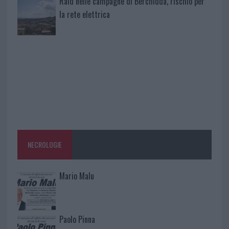
Raid nelle campagne di Berchidda, rischio per
la rete elettrica
NECROLOGIE
Mario Malu
Paolo Pinna