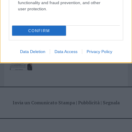
I nostri cari
functionality and fraud prevention, and other
user protection.
I nostri cari
CONFIRM
Giovannimaria Cabras
Data Deletion
Data Access
Privacy Policy
Invia un Comunicato Stampa
|
Pubblicità
|
Segnala