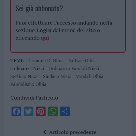
Sei già abbonato?
Puoi effettuare l'accesso andando nella
sezione
Login
dal menù del sito o
cliccando
qui
TEMI:
Comune Di Olbia
Notizie Olbia
Ordinanza Nizzi
Ordinanza Vandali Nizzi
Settimo Nizzi
Sindaco Nizzi
Vandali Olbia
Vandalismo Olbia
Condividi l'articolo
F
T
Pi
W
S
a
w
n
h
h
ce
it
te
at
a
Articolo precedente