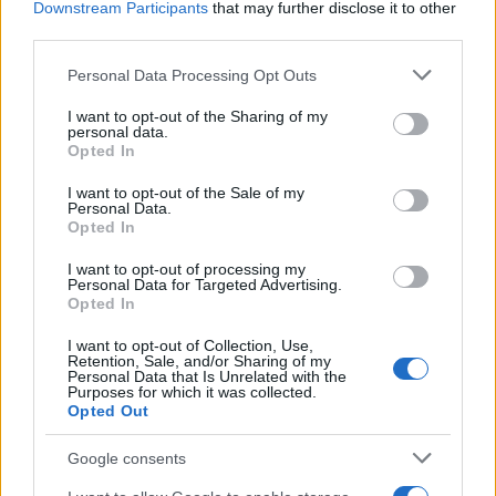
Downstream Participants
that may further disclose it to other
third parties.
Notre-Dame de Paris conquista Olbia, la prima
Please note that this website/app uses one or more Google
Personal Data Processing Opt Outs
al Molo Brin è un successo
services and may gather and store information including but
not limited to your visit or usage behaviour. You may click to
I want to opt-out of the Sharing of my
personal data.
grant or deny consent to Google and its third-party tags to
Strada Sassari-Olbia, incidente all’alba: ferito il
Opted In
use your data for below specified purposes in below Google
conducente
consent section.
I want to opt-out of the Sale of my
Personal Data.
Opted In
Eventi in Gallura, da Jovanotti alla zuppa
gallurese: gli appuntamenti da non perdere
I want to opt-out of processing my
Personal Data for Targeted Advertising.
Opted In
I want to opt-out of Collection, Use,
Retention, Sale, and/or Sharing of my
Personal Data that Is Unrelated with the
Purposes for which it was collected.
Opted Out
Google consents