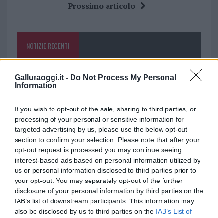
b
te
re
s
re
Prossimo articolo
o
r
st
A
o
p
NOTIZIE RECENTI
k
p
Test tunnel Olbia: rampe chiuse ancora fino a
Galluraoggi.it -
Do Not Process My Personal
Information
fine agosto
If you wish to opt-out of the sale, sharing to third parties, or
Aggius conquista la classifica delle mete più
processing of your personal or sensitive information for
amate dell’estate 2026
targeted advertising by us, please use the below opt-out
section to confirm your selection. Please note that after your
opt-out request is processed you may continue seeing
Nuovi posti auto in via La Marmora, parcheggio
interest-based ads based on personal information utilized by
provvisorio a La Maddalena
us or personal information disclosed to third parties prior to
your opt-out. You may separately opt-out of the further
disclosure of your personal information by third parties on the
Allarme truffe a Berchidda, falsi incaricati
IAB’s list of downstream participants. This information may
bussano alle porte
also be disclosed by us to third parties on the
IAB’s List of