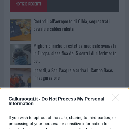
NOTIZIE RECENTI
k
p
Controlli all’aeroporto di Olbia, sequestrati
caviale e sabbia rubata
Migliori cliniche di estetica medicale avanzata
in Europa: classifica dei 5 centri di riferimento
pe…
Incendi, a San Pasquale arriva il Campo Base:
l’inaugurazione
Andrea Mura conquista Palau: grande
Galluraoggi.it -
Do Not Process My Personal
partecipazione per il suo racconto
Information
If you wish to opt-out of the sale, sharing to third parties, or
Calangianus, allarme sul centro accoglienza
processing of your personal or sensitive information for
minori, Albieri: “Episodi gravissimi”