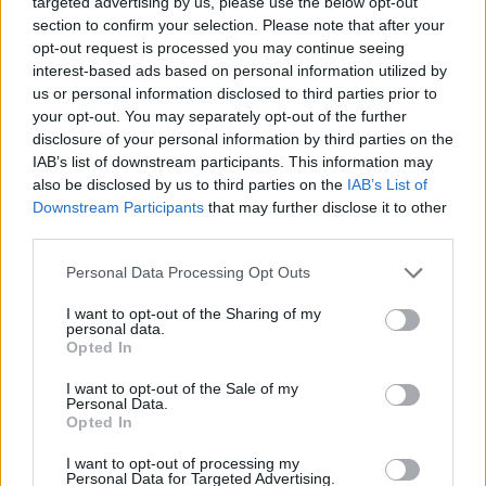
targeted advertising by us, please use the below opt-out
section to confirm your selection. Please note that after your
opt-out request is processed you may continue seeing
Gallura, finti clienti svuotano le suite: furto da
interest-based ads based on personal information utilized by
50mila nel resort
us or personal information disclosed to third parties prior to
your opt-out. You may separately opt-out of the further
disclosure of your personal information by third parties on the
Meteo Olbia 7 agosto, sole e caldo tornano
IAB’s list of downstream participants. This information may
protagonisti
also be disclosed by us to third parties on the
IAB’s List of
Downstream Participants
that may further disclose it to other
third parties.
Please note that this website/app uses one or more Google
Personal Data Processing Opt Outs
services and may gather and store information including but
not limited to your visit or usage behaviour. You may click to
I want to opt-out of the Sharing of my
personal data.
grant or deny consent to Google and its third-party tags to
Opted In
use your data for below specified purposes in below Google
consent section.
I want to opt-out of the Sale of my
Personal Data.
Opted In
NECROLOGIE
I want to opt-out of processing my
Personal Data for Targeted Advertising.