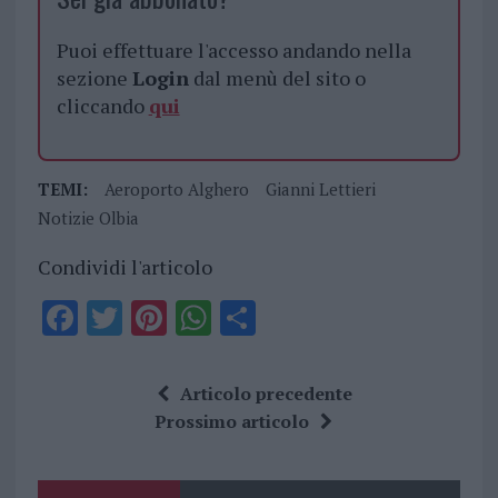
Puoi effettuare l'accesso andando nella
sezione
Login
dal menù del sito o
cliccando
qui
TEMI:
Aeroporto Alghero
Gianni Lettieri
Notizie Olbia
Condividi l'articolo
F
T
Pi
W
S
a
w
n
h
h
ce
it
te
at
a
Articolo precedente
b
te
re
s
re
Prossimo articolo
o
r
st
A
o
p