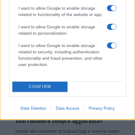
I nostri cari
I want to allow Google to enable storage
related to functionality of the website or app.
Giovannimaria Cabras
I want to allow Google to enable storage
related to personalization.
I want to allow Google to enable storage
related to security, including authentication
functionality and fraud prevention, and other
user protection.
Invia un Comunicato Stampa
|
Pubblicità
|
Segnala
CONFIRM
Data Deletion
Data Access
Privacy Policy
Vuoi rimanere sempre aggiornato?
Iscriviti alla newsletter di Gallura Oggi e ricevi le nostre