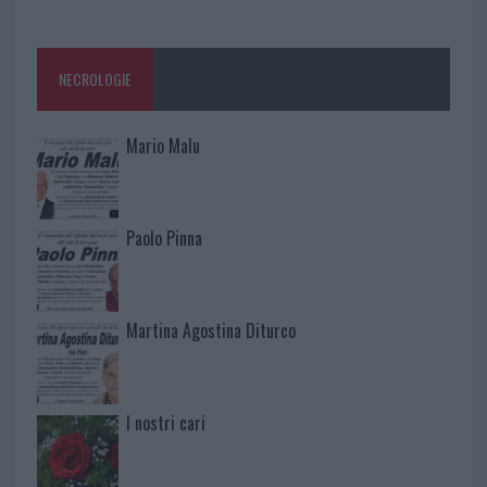
NECROLOGIE
Mario Malu
Paolo Pinna
Martina Agostina Diturco
I nostri cari