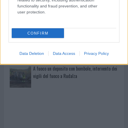
related to security, including authentication
mondo per una notte
functionality and fraud prevention, and other
user protection.
Giorgia Meloni a La Maddalena, la vicesindaco:
“Orgoglio e discrezione per visita privata̶…
CONFIRM
Incendio nella notte a Olbia, a fuoco due furgoni
Data Deletion
Data Access
Privacy Policy
A fuoco un deposito con bombole, intervento dei
vigili del fuoco a Rudalza