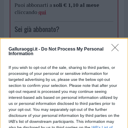
Puoi abbonarti a
soli € 1,10 al mese
cliccando
qui
Sei già abbonato?
Puoi effettuare l'accesso andando nella
sezione
Login
dal menù del sito o
Galluraoggi.it -
Do Not Process My Personal
Information
cliccando
qui
If you wish to opt-out of the sale, sharing to third parties, or
processing of your personal or sensitive information for
TEMI:
Avis Olbia
Gavino Felice Murrighile
targeted advertising by us, please use the below opt-out
section to confirm your selection. Please note that after your
Inviaci le tue segnalazioni,
opt-out request is processed you may continue seeing
interest-based ads based on personal information utilized by
i tuoi video e le tue foto
us or personal information disclosed to third parties prior to
Su WhatsApp al numero +39
your opt-out. You may separately opt-out of the further
345 356 7512
disclosure of your personal information by third parties on the
IAB’s list of downstream participants. This information may
also be disclosed by us to third parties on the
IAB’s List of