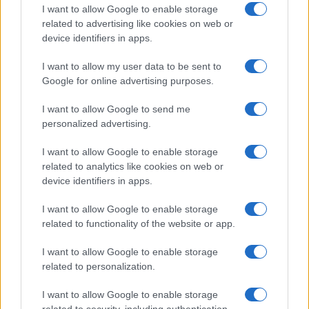
ce
it
te
at
a
Articolo precedente
I want to allow Google to enable storage
b
te
re
s
re
Prossimo articolo
related to advertising like cookies on web or
device identifiers in apps.
o
r
st
A
o
p
I want to allow my user data to be sent to
NOTIZIE RECENTI
Google for online advertising purposes.
k
p
I want to allow Google to send me
Sangue, musica e solidarietà con Avis Olbia al
personalized advertising.
Delta Center
I want to allow Google to enable storage
related to analytics like cookies on web or
Meteo Olbia 9 agosto, temperature in calo
device identifiers in apps.
I want to allow Google to enable storage
related to functionality of the website or app.
Salmo finisce in ospedale a Catania, ma il tour
I want to allow Google to enable storage
va avanti: “Sicilia, ci sono”
related to personalization.
I want to allow Google to enable storage
Jovanotti, Gabry Ponte e Alfa: Olbia ombelico del