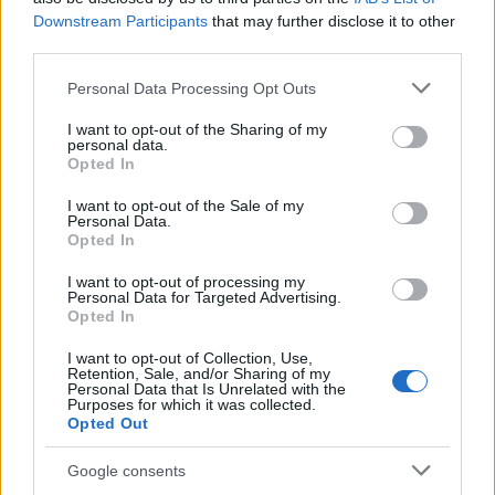
Downstream Participants
that may further disclose it to other
third parties.
Notizie in tempo reale?
Entra nel canale telegram di
Please note that this website/app uses one or more Google
Personal Data Processing Opt Outs
GalluraOggi.it
services and may gather and store information including but
not limited to your visit or usage behaviour. You may click to
I want to opt-out of the Sharing of my
personal data.
grant or deny consent to Google and its third-party tags to
Opted In
use your data for below specified purposes in below Google
consent section.
I want to opt-out of the Sale of my
Personal Data.
Ricevi le nostre ultime news
Opted In
I want to opt-out of processing my
da
Google News
Personal Data for Targeted Advertising.
Opted In
I want to opt-out of Collection, Use,
Retention, Sale, and/or Sharing of my
Condividi l'articolo
Personal Data that Is Unrelated with the
Purposes for which it was collected.
F
T
Pi
W
S
Opted Out
a
w
n
h
h
Google consents