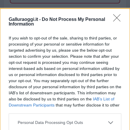
TEMI:
Bollettino Coronavirus Sardegna
Coronavirus Sardegna
Galluraoggi.it -
Do Not Process My Personal
Information
Notizie in tempo reale?
If you wish to opt-out of the sale, sharing to third parties, or
Entra nel canale telegram di
processing of your personal or sensitive information for
GalluraOggi.it
targeted advertising by us, please use the below opt-out
section to confirm your selection. Please note that after your
opt-out request is processed you may continue seeing
interest-based ads based on personal information utilized by
us or personal information disclosed to third parties prior to
Inviaci le tue segnalazioni,
your opt-out. You may separately opt-out of the further
i tuoi video e le tue foto
disclosure of your personal information by third parties on the
Su WhatsApp al numero +39
IAB’s list of downstream participants. This information may
345 356 7512
also be disclosed by us to third parties on the
IAB’s List of
Downstream Participants
that may further disclose it to other
third parties.
Please note that this website/app uses one or more Google
Personal Data Processing Opt Outs
services and may gather and store information including but