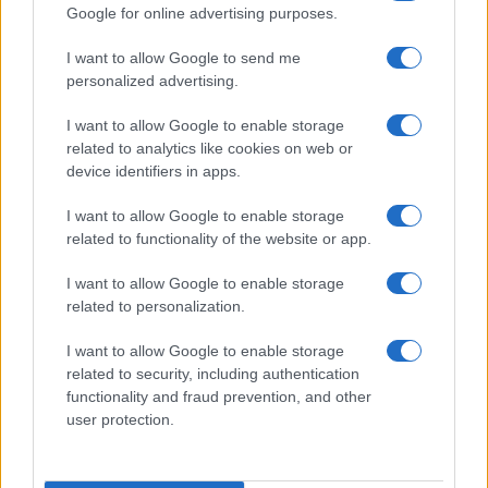
Google for online advertising purposes.
Tre milioni di euro dalla Provincia Gallura per
I want to allow Google to send me
personalized advertising.
nuove aule nelle scuole di Olbia
I want to allow Google to enable storage
Incidente sulla provinciale 125, paura tra Olbia e
related to analytics like cookies on web or
device identifiers in apps.
Arzachena
I want to allow Google to enable storage
Incidente sulla strada provinciale ad Arzachena,
related to functionality of the website or app.
un ferito
I want to allow Google to enable storage
related to personalization.
Sangue, musica e solidarietà con Avis Olbia al
I want to allow Google to enable storage
Delta Center
related to security, including authentication
functionality and fraud prevention, and other
user protection.
Meteo Olbia 9 agosto, temperature in calo