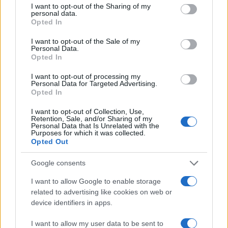
Ricevi le nostre ultime news
not limited to your visit or usage behaviour. You may click to
I want to opt-out of the Sharing of my
personal data.
grant or deny consent to Google and its third-party tags to
Opted In
use your data for below specified purposes in below Google
da
Google News
consent section.
I want to opt-out of the Sale of my
Personal Data.
Opted In
Condividi l'articolo
I want to opt-out of processing my
Personal Data for Targeted Advertising.
F
T
Pi
W
S
Opted In
a
w
n
h
h
I want to opt-out of Collection, Use,
ce
it
te
at
a
Retention, Sale, and/or Sharing of my
Articolo precedente
Personal Data that Is Unrelated with the
Purposes for which it was collected.
b
te
re
s
re
Prossimo articolo
Opted Out
o
r
st
A
Google consents
o
p
NOTIZIE RECENTI
I want to allow Google to enable storage
k
p
related to advertising like cookies on web or
device identifiers in apps.
Controlli rafforzati in Costa Smeralda, 20
arresti e 135 denunce
I want to allow my user data to be sent to