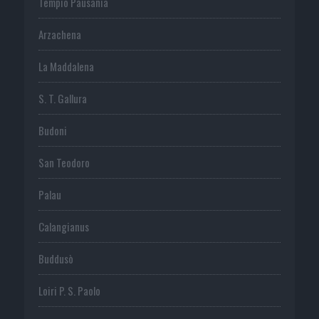
Tempio Pausania
Arzachena
La Maddalena
S. T. Gallura
Budoni
San Teodoro
Palau
Calangianus
Buddusò
Loiri P. S. Paolo