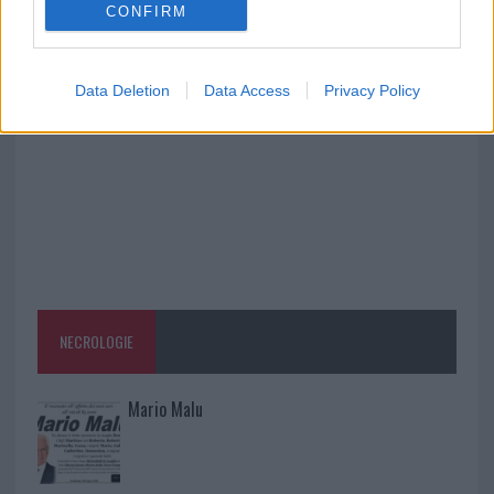
CONFIRM
Salmo finisce in ospedale a Catania, ma il tour
va avanti: “Sicilia, ci sono”
Data Deletion
Data Access
Privacy Policy
NECROLOGIE
Mario Malu