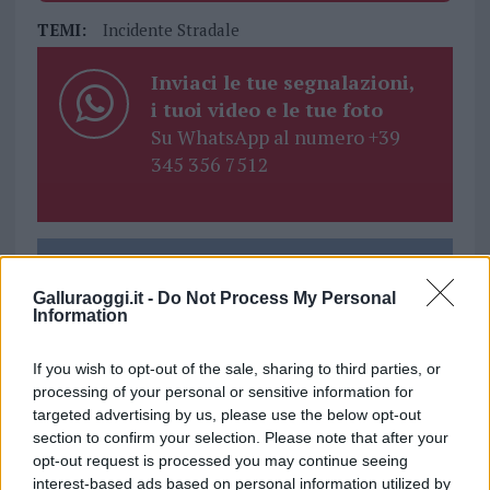
TEMI:
Incidente Stradale
Inviaci le tue segnalazioni,
i tuoi video e le tue foto
Su WhatsApp al numero +39
345 356 7512
Notizie in tempo reale?
Entra nel canale telegram di
Galluraoggi.it -
Do Not Process My Personal
Information
GalluraOggi.it
If you wish to opt-out of the sale, sharing to third parties, or
processing of your personal or sensitive information for
targeted advertising by us, please use the below opt-out
section to confirm your selection. Please note that after your
Ricevi le nostre ultime news
opt-out request is processed you may continue seeing
interest-based ads based on personal information utilized by