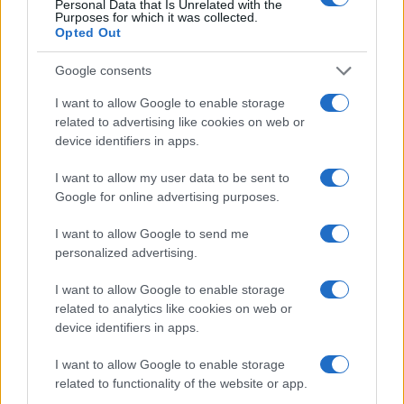
Personal Data that Is Unrelated with the
Sangue, musica e solidarietà con Avis Olbia al
Purposes for which it was collected.
Opted Out
Delta Center
Google consents
Meteo Olbia 9 agosto, temperature in calo
I want to allow Google to enable storage
related to advertising like cookies on web or
device identifiers in apps.
Salmo finisce in ospedale a Catania, ma il tour
I want to allow my user data to be sent to
va avanti: “Sicilia, ci sono”
Google for online advertising purposes.
I want to allow Google to send me
Jovanotti, Gabry Ponte e Alfa: Olbia ombelico del
personalized advertising.
mondo per una notte
I want to allow Google to enable storage
related to analytics like cookies on web or
Giorgia Meloni a La Maddalena, la vicesindaco:
device identifiers in apps.
“Orgoglio e discrezione per visita privata̶…
I want to allow Google to enable storage
related to functionality of the website or app.
Incendio nella notte a Olbia, a fuoco due furgoni