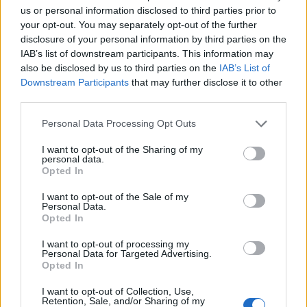
us or personal information disclosed to third parties prior to
da
Google News
your opt-out. You may separately opt-out of the further
disclosure of your personal information by third parties on the
IAB’s list of downstream participants. This information may
Condividi l'articolo
also be disclosed by us to third parties on the
IAB’s List of
Downstream Participants
that may further disclose it to other
F
T
Pi
W
S
third parties.
a
w
n
h
h
Please note that this website/app uses one or more Google
Personal Data Processing Opt Outs
ce
it
te
at
a
services and may gather and store information including but
Articolo precedente
not limited to your visit or usage behaviour. You may click to
I want to opt-out of the Sharing of my
b
te
re
s
re
personal data.
Prossimo articolo
grant or deny consent to Google and its third-party tags to
Opted In
o
r
st
A
use your data for below specified purposes in below Google
consent section.
I want to opt-out of the Sale of my
o
p
Personal Data.
NOTIZIE RECENTI
Opted In
k
p
I want to opt-out of processing my
Personal Data for Targeted Advertising.
Incidente sulla strada provinciale ad Arzachena,
Opted In
un ferito
I want to opt-out of Collection, Use,
Retention, Sale, and/or Sharing of my