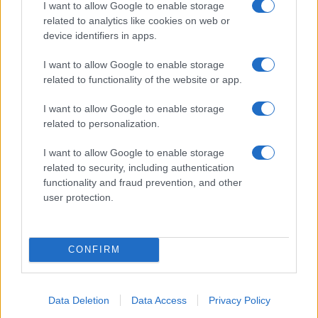
Jovanotti, Gabry Ponte e Alfa: Olbia ombelico del
I want to allow Google to enable storage
related to analytics like cookies on web or
mondo per una notte
device identifiers in apps.
Giorgia Meloni a La Maddalena, la vicesindaco:
I want to allow Google to enable storage
related to functionality of the website or app.
“Orgoglio e discrezione per visita privata̶…
I want to allow Google to enable storage
related to personalization.
Incendio nella notte a Olbia, a fuoco due furgoni
I want to allow Google to enable storage
related to security, including authentication
functionality and fraud prevention, and other
A fuoco un deposito con bombole, intervento dei
user protection.
vigili del fuoco a Rudalza
CONFIRM
Data Deletion
Data Access
Privacy Policy