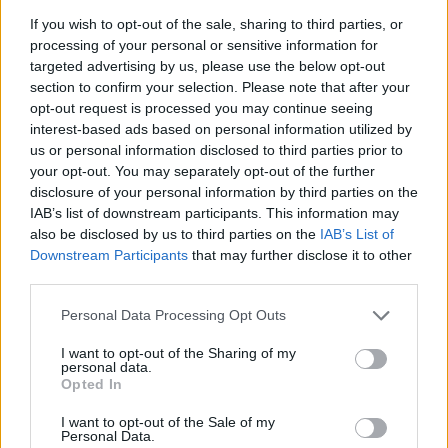
If you wish to opt-out of the sale, sharing to third parties, or
Inviaci le tue segnalazioni,
processing of your personal or sensitive information for
targeted advertising by us, please use the below opt-out
i tuoi video e le tue foto
section to confirm your selection. Please note that after your
Su WhatsApp al numero +39
opt-out request is processed you may continue seeing
345 356 7512
interest-based ads based on personal information utilized by
us or personal information disclosed to third parties prior to
your opt-out. You may separately opt-out of the further
disclosure of your personal information by third parties on the
IAB’s list of downstream participants. This information may
Ricevi le nostre ultime news
also be disclosed by us to third parties on the
IAB’s List of
Downstream Participants
that may further disclose it to other
third parties.
da
Google News
Please note that this website/app uses one or more Google
Personal Data Processing Opt Outs
services and may gather and store information including but
not limited to your visit or usage behaviour. You may click to
I want to opt-out of the Sharing of my
Condividi l'articolo
personal data.
grant or deny consent to Google and its third-party tags to
Opted In
use your data for below specified purposes in below Google
F
T
Pi
W
S
consent section.
I want to opt-out of the Sale of my
a
w
n
h
h
Personal Data.