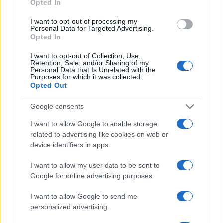
Opted In
ce
it
te
at
a
Articolo precedente
I want to opt-out of processing my
b
te
re
s
re
Prossimo articolo
Personal Data for Targeted Advertising.
Opted In
o
r
st
A
I want to opt-out of Collection, Use,
o
p
Retention, Sale, and/or Sharing of my
NOTIZIE RECENTI
Personal Data that Is Unrelated with the
k
p
Purposes for which it was collected.
Opted Out
Sangue, musica e solidarietà con Avis Olbia al
Google consents
Delta Center
I want to allow Google to enable storage
related to advertising like cookies on web or
Meteo Olbia 9 agosto, temperature in calo
device identifiers in apps.
I want to allow my user data to be sent to
Google for online advertising purposes.
Salmo finisce in ospedale a Catania, ma il tour
I want to allow Google to send me
va avanti: “Sicilia, ci sono”
personalized advertising.