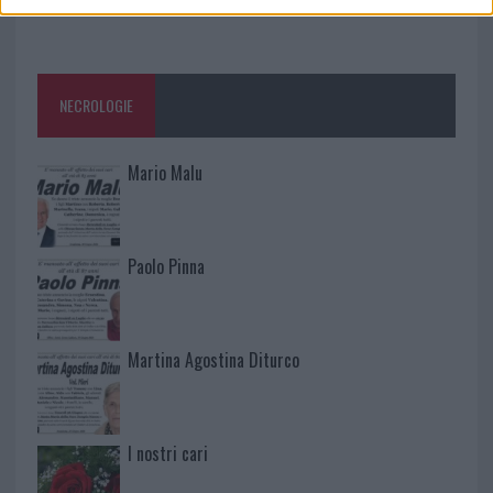
NECROLOGIE
Mario Malu
Paolo Pinna
Martina Agostina Diturco
I nostri cari