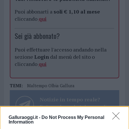
Puoi abbonarti a
soli € 1,10 al mese
cliccando
qui
Sei già abbonato?
Puoi effettuare l'accesso andando nella
sezione
Login
dal menù del sito o
cliccando
qui
TEMI:
Maltempo Olbia Gallura
Notizie in tempo reale?
Entra nel canale telegram di
GalluraOggi.it
Galluraoggi.it -
Do Not Process My Personal
Information